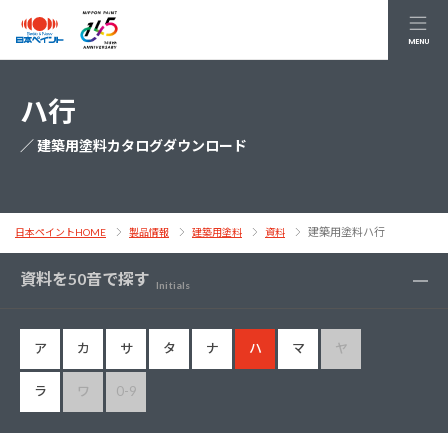
MENU
ハ行
／ 建築用塗料カタログダウンロード
建築用塗料ハ行
日本ペイントHOME
製品情報
建築用塗料
資料
資料を50音で探す
Initials
ア
カ
サ
タ
ナ
ハ
マ
ヤ
ラ
ワ
0-9