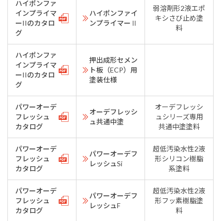
ハイポンファ
弱溶剤形2液エポ
インプライマ
ハイポンファイ
キシさび止め塗
ーIIのカタロ
ンプライマーⅡ
料
グ
ハイポンファ
押出成形セメン
インプライマ
ト板（ECP）用
ーIIのカタロ
塗装仕様
グ
パワーオーデ
オーデフレッシ
オーデフレッシ
フレッシュ
ュシリーズ専用
ュ共通中塗
カタログ
共通中塗塗料
パワーオーデ
超低汚染水性2液
パワーオーデフ
フレッシュ
形シリコン樹脂
レッシュSi
カタログ
系塗料
パワーオーデ
超低汚染水性2液
パワーオーデフ
フレッシュ
形フッ素樹脂塗
レッシュF
カタログ
料