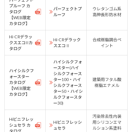
プルーフ カ
パーフェクトプ
ウレタンゴム系
タログ
ルーフ
高伸長形防水材
【WEB限定
カタログ】
Hi-CRデラッ
Hi-CRデラック
合成樹脂調合ペ
クスエコIIカ
スエコⅡ
イント
タログ
ハイシルクフォ
ースター(ハイ
ハイシルクフ
シルクフォース
ォースター
ター100・ハイ
建築用フタル酸
カタログ
シルクフォース
樹脂エナメル
【WEB限定
ター50・ハイシ
カタログ】
ルクフォースタ
ー30)
汚染除去性内装
Hiビニフレッ
Hiビニフレッシ
用シリコンエマ
シュセラ カ
ュセラ
ルション系塗料
タログ