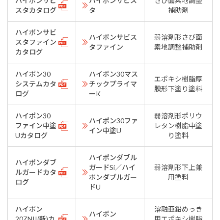
ハイポンサビ
ハイポンサビス
さび面素地調整
スタカタログ
タ
補助剤
ハイポンサビ
ハイポンサビス
弱溶剤形さび面
スタファイン
タファイン
素地調整補助剤
カタログ
ハイポン30
ハイポン30マス
エポキシ樹脂厚
システムカタ
チックプライマ
膜形下塗り塗料
ログ
ーK
ハイポン30
弱溶剤形ポリウ
ハイポン30ファ
ファイン中塗
レタン樹脂中塗
イン中塗U
Uカタログ
り塗料
ハイポンダブル
ハイポンダブ
ガードSi／ハイ
弱溶剤形下上兼
ルガードカタ
ポンダブルガー
用塗料
ログ
ドU
ハイポン
溶融亜鉛めっき
ハイポン
20ZNII(新)カ
用エポキシ樹脂