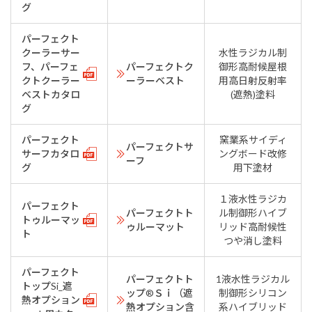
グ
パーフェクト
クーラーサー
水性ラジカル制
フ、パーフェ
パーフェクトク
御形高耐候屋根
クトクーラー
ーラーベスト
用高日射反射率
ベストカタロ
(遮熱)塗料
グ
パーフェクト
窯業系サイディ
パーフェクトサ
サーフカタロ
ングボード改修
ーフ
グ
用下塗材
１液水性ラジカ
パーフェクト
パーフェクトト
ル制御形ハイブ
トゥルーマッ
ゥルーマット
リッド高耐候性
ト
つや消し塗料
パーフェクト
パーフェクトト
1液水性ラジカル
トップSi_遮
ップ®Ｓｉ（遮
制御形シリコン
熱オプション
熱オプション含
系ハイブリッド