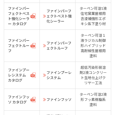
ファインパー
ターペン可溶1液
ファインパーフ
フェクトベス
住宅窯業屋根用
ェクトベスト強
ト強化シーラ
含浸補強形エポ
化シーラー
ー カタログ
キシ系下塗り材
ターペン可溶１
ファインパー
液ラジカル制御
ファインパーフ
フェクトルー
形ハイブリッド
ェクトルーフ
フ
高耐候性屋根用
塗料
超低汚染形弱溶
ファインプー
ファインプーレ
剤2液コンクリー
レシステム
システム
ト生地仕上げク
カタログ
リヤー工法
ターペン可溶2液
ファインフッ
ファインフッソ
形フッ素樹脂系
ソ カタログ
塗料