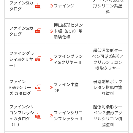
ファインSiカ
ファインSi
形シリコン系塗
タログ
料
押出成形セメン
ファインSiカ
ト板（ECP）用
タログ
塗装仕様
超低汚染形ター
ファイングラ
ファイングラシ
ペン可溶2液形ア
シィSiクリヤ
ィSiクリヤーⅡ
クリルシリコン
ーⅡ
樹脂クリヤー
ファイン
弱溶剤形ポリウ
ファイン中塗
5659シリー
レタン樹脂中塗
DP
ズ カタログ
り塗料
ファインシリ
超低汚染形ター
コンフレッシ
ファインシリコ
ペン２液形アク
ュカタログ
ンフレッシュⅡ
リルシリコン樹
（Ⅱ）
脂塗料