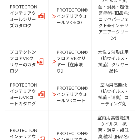
ウイルス・抗
PROTECTON
菌・消臭・超低
PROTECTON®
インテリアウ
臭)塗料 (旧品名:
インテリアウォ
ォールシリー
ニッペパーフェ
ール VK-500
ズカタログ
クト®インテリ
アエアークリー
ン)
プロテクトン
PROTECTON®
水性２液形床用
フロアVKク
フロア VKクリ
（抗ウイルス・
リヤーのカタ
ヤー【在庫限
抗菌）クリヤー
ログ
り】
塗料
PROTECTON
室内用高機能
PROTECTON®
インテリアウ
（抗ウイルス・
インテリアウォ
ォールVKコ
抗菌・消臭）コ
ール VKコート
ートカタログ
ーティング剤
室内用高機能(抗
ウイルス・抗
PROTECTON
菌・消臭・超低
PROTECTON®
インテリアウ
臭)塗料 (旧品名:
インテリアウォ