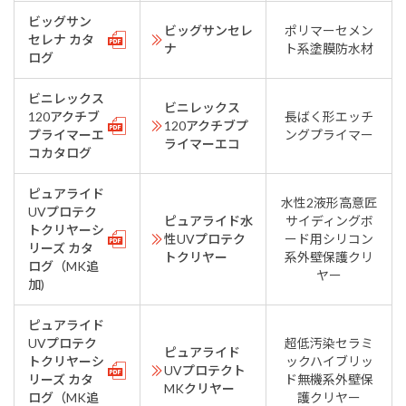
ビッグサン
ビッグサンセレ
ポリマーセメン
セレナ カタ
ナ
ト系塗膜防水材
ログ
ビニレックス
ビニレックス
120アクチブ
長ばく形エッチ
120アクチブプ
プライマーエ
ングプライマー
ライマーエコ
コカタログ
ピュアライド
水性2液形高意匠
UVプロテク
ピュアライド水
サイディングボ
トクリヤーシ
性UVプロテク
ード用シリコン
リーズ カタ
トクリヤー
系外壁保護クリ
ログ（MK追
ヤー
加)
ピュアライド
UVプロテク
超低汚染セラミ
ピュアライド
トクリヤーシ
ックハイブリッ
UVプロテクト
リーズ カタ
ド無機系外壁保
MKクリヤー
ログ（MK追
護クリヤー