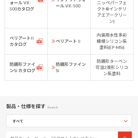
ォール VK-
ニッペパーフェ
ール VK-500
500カタログ
クト®インテリ
アエアークリー
ン)
内装用水性多彩
ペリアートII
ペリアートⅡ
模様シリコン系
カタログ
塗料(EP-MSi)
防錆形ターペン
防錆形ファイ
防錆形ファイン
可溶2液形シリコ
ンSi カタログ
Si
ン系塗料
製品・仕様
を探す
Search