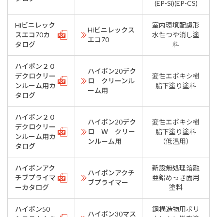
(EP-Si)(EP-CS)
Hiビニレック
室内環境配慮形
Hiビニレックス
スエコ70カ
水性つや消し塗
エコ70
タログ
料
ハイポン２０
ハイポン20デク
デクロクリー
変性エポキシ樹
ロ クリーンル
ンルーム用カ
脂下塗り塗料
ーム用
タログ
ハイポン２０
ハイポン20デク
変性エポキシ樹
デクロクリー
ロ Ｗ クリー
脂下塗り塗料
ンルーム用カ
ンルーム用
（低温用）
タログ
ハイポンアク
新設無処理溶融
ハイポンアクチ
チブプライマ
亜鉛めっき面用
ブプライマー
ーカタログ
塗料
ハイポン50
鋼構造物用ポリ
ハイポン30マス