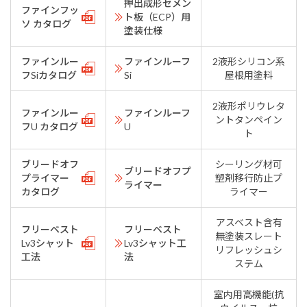
押出成形セメン
ファインフッ
ト板（ECP）用
ソ カタログ
塗装仕様
ファインルー
ファインルーフ
2液形シリコン系
フSiカタログ
Si
屋根用塗料
2液形ポリウレタ
ファインルー
ファインルーフ
ントタンペイン
フU カタログ
U
ト
ブリードオフ
シーリング材可
ブリードオフプ
プライマー
塑剤移行防止プ
ライマー
カタログ
ライマー
アスベスト含有
フリーベスト
フリーベスト
無塗装スレート
Lv3シャット
Lv3シャット工
リフレッシュシ
工法
法
ステム
室内用高機能(抗