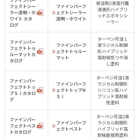
ファインパー
弱溶剤2液高付着
フェクトシー
ファインパーフ
浸透形ハイブリ
ラー透明・ホ
ェクトシーラー
ッドエポキシシ
ワイト カタ
透明・ホワイト
ーラー
ログ
ターペン可溶１
ファインパー
ファインパーフ
液ラジカル制御
フェクトトゥ
ェクトトゥルー
形ハイブリッド
ルーマットカ
マット
高耐候性つや消
タログ
し塗料
ターペン可溶1液
ファインパー
ファインパーフ
ラジカル制御形
フェクトトッ
ェクトトップ®
シリコン系ハイ
プＳｉカタロ
Ｓｉ
ブリッド高耐候
グ
性塗料
ターペン可溶2液
ファインパー
ファインパーフ
ラジカル制御形
フェクトベス
ェクトベスト
ハイブリッド高
トカタログ
耐候屋根用塗料