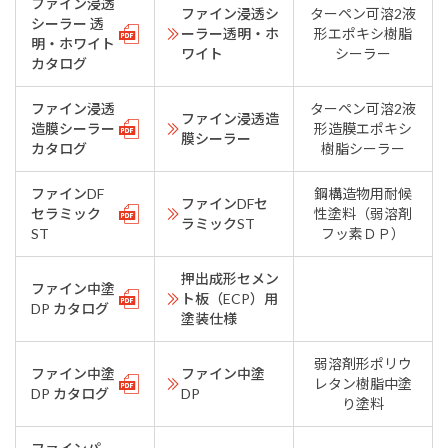
ファイン浸透
ファイン浸透シ
ターペン可溶2液
シーラー 透
ーラー透明・ホ
形エポキシ樹脂
明・ホワイト
ワイト
シーラー
カタログ
ファイン浸透
ターペン可溶2液
ファイン浸透造
造膜シーラー
形造膜エポキシ
膜シーラー
カタログ
樹脂シーラー
ファインDF
鋼構造物用耐候
ファインDFセ
セラミック
性塗料（弱溶剤
ラミックST
ST
フッ素ＤＰ）
押出成形セメン
ファイン中塗
ト板（ECP）用
DP カタログ
塗装仕様
弱溶剤形ポリウ
ファイン中塗
ファイン中塗
レタン樹脂中塗
DP カタログ
DP
り塗料