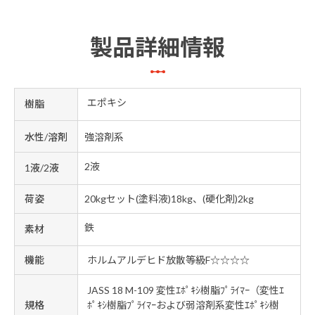
製品詳細情報
エポキシ
樹脂
水性/溶剤
強溶剤系
2液
1液/2液
荷姿
20kgセット(塗料液)18kg、(硬化剤)2kg
鉄
素材
機能
ホルムアルデヒド放散等級F☆☆☆☆
JASS 18 M-109 変性ｴﾎﾟｷｼ樹脂ﾌﾟﾗｲﾏｰ（変性ｴ
規格
ﾎﾟｷｼ樹脂ﾌﾟﾗｲﾏｰおよび弱溶剤系変性ｴﾎﾟｷｼ樹