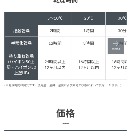
5～10℃
23℃
30℃
2時間
1時間
30分
指触乾燥
半硬化乾燥
12時間
8時間
6時間
塗り重ね乾燥
(ハイポン50上
24時間以上
16時間以上
16時間以
塗・ハイポン50
12ヶ月以内
12ヶ月以内
12ヶ月以
上塗HB)
{※乾燥時間は目安です。使用量、通風、湿度および素地の状態によって異な
ります。}
価格