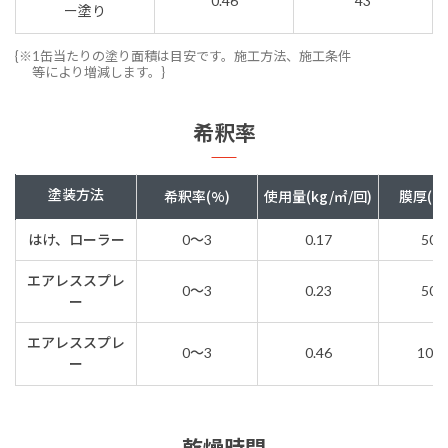
0.46
43
ー塗り
{※1缶当たりの塗り面積は目安です。施工方法、施工条件
等により増減します。}
希釈率
塗装方法
希釈率(%)
使用量(kg/㎡/回)
膜厚(ド
はけ、ローラー
0～3
0.17
50μ
エアレススプレ
0～3
0.23
50μ
ー
エアレススプレ
0～3
0.46
100
ー
乾燥時間