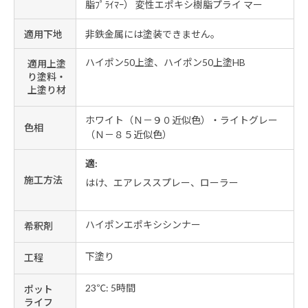
脂ﾌﾟﾗｲﾏｰ） 変性エポキシ樹脂プライ マー
適用下地
非鉄金属には塗装できません。
ハイポン50上塗、ハイポン50上塗HB
適用上塗
り塗料・
上塗り材
ホワイト（Ｎ－９０近似色）・ライトグレー
色相
（Ｎ－８５近似色）
適:
施工方法
はけ、エアレススプレー、ローラー
ハイポンエポキシシンナー
希釈剤
下塗り
工程
23℃: 5時間
ポット
ライフ