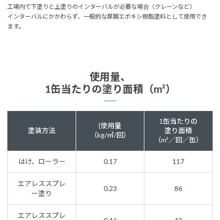
工場内で下塗りと上塗りのインターバルが必要な場合（クレーンなど）
インターバルにかかわらず、一般的な厚膜エポキシ樹脂塗料として使用でき
ます。
使用量、
1缶当たりの塗り面積（m²）
1缶当たりの
{使用量
塗装方法
塗り面積
（kg/㎡/回）
（m²／回／缶）
はけ、ローラー
0.17
117
エアレススプレ
0.23
86
ー塗り
エアレススプレ