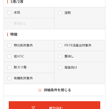
1液/2液
水性
溶剤
該当なし
特徴
特化則対象外
PRTR法届出対象外
低VOC
艶消し
耐スリ傷
架装向け
有機則対象外
詳細条件を閉じる
絞り込む