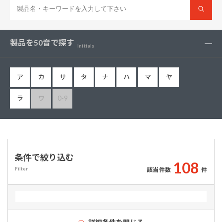
製品を50音で探す
Initials
ア
カ
サ
タ
ナ
ハ
マ
ヤ
ラ
ワ
0-9
条件で絞り込む
1
0
8
Filter
該当件数
件