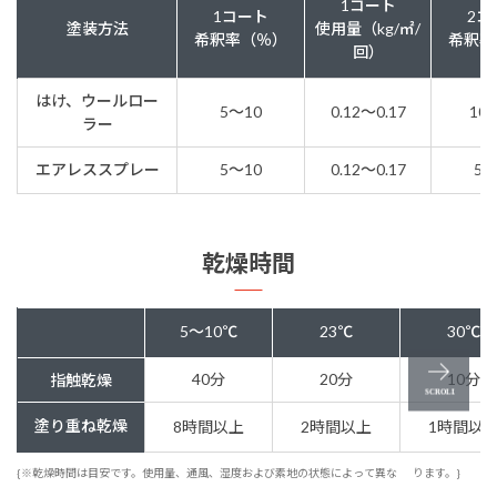
1コート
1コート
2コ
塗装方法
使用量（kg/㎡/
希釈率（％）
希釈率
回）
はけ、ウールロー
5〜10
0.12〜0.17
10
ラー
エアレススプレー
5〜10
0.12〜0.17
5〜
乾燥時間
5～10℃
23℃
30℃
40分
20分
10分
指触乾燥
塗り重ね乾燥
8時間以上
2時間以上
1時間以
{※乾燥時間は目安です。使用量、通風、湿度および素地の状態によって異な
ります。}