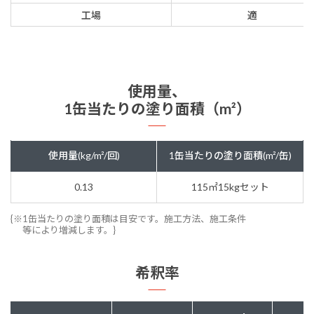
工場
適
使用量、
1缶当たりの塗り面積（m²）
使用量(kg/m²/回)
1缶当たりの塗り面積(m²/缶)
0.13
115㎡15kgセット
{※1缶当たりの塗り面積は目安です。施工方法、施工条件
等により増減します。}
希釈率