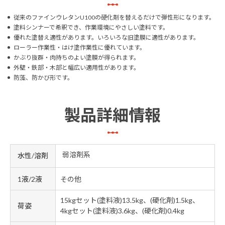
従来のファインウレタンU100の硬化剤を替えるだけで弾性形になります。
塗料シンナーで希釈でき、作業環境にやさしい塗料です。
優れた塗替え適性があります。いろいろな旧塗膜に適性があります。
ローラー作業性・はけ塗作業性に優れています。
かぶり抜群・肉持ちのよい塗膜が得られます。
外壁・鉄部・木部と幅広い適用性があります。
防藻、防かび形です。
製品詳細情報
弱溶剤系
水性/溶剤
1液/2液
その他
15kgセット(塗料液)13.5kg、(硬化剤)1.5kg、
荷姿
4kgセット(塗料液)3.6kg、(硬化剤)0.4kg