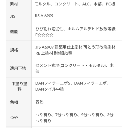
素材
モルタル、コンクリート、ALC、木部、PC板
JIS A 6909
JIS
ひび割れ追従性、ホルムアルデヒド放散等級
機能
F☆☆☆☆
JIS A6909 建築用仕上塗材 可とう形改修塗材
規格
RE 上塗材 耐候形2種
セメント素地(コンクリート・モルタル)、木
適用下地
部
DANフィラーエポS、DANフィラーエポ、
中塗り塗
料
DANタイル中塗
各色
色相
つや有り、7分つや有り、5分つや有り、3分
つや
つや有り