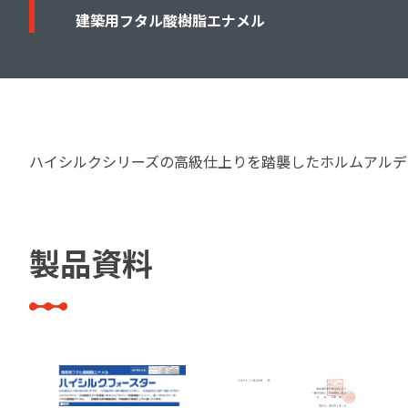
建築・重防食・自動車補修用の各分野で、
塗料の開発・製造および販売を展開。全国
建築用フタル酸樹脂エナメル
幅広い製品ラインナップをご用意していま
のネットワークを通じて、卓越した塗料の
す。
意匠性とコーティング技術をご提供してま
いります。
ハイシルクシリーズの高級仕上りを踏襲したホルムアルデ
製品資料