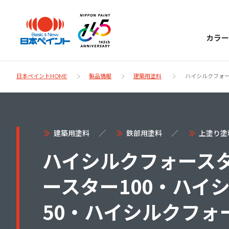
カラー
日本ペイントHOME
製品情報
建築用塗料
ハイシルクフォー
日本ペイント
建築用塗料
鉄部用塗料
上塗り塗
に
お客様サポー
ハイシルクフォース
ニッペラボ
ついて
ト
ースター100・ハイ
塗装をする時、施工会社へお願いする時に
製品情報
50・ハイシルクフォー
知っておくべき塗料・塗装の基礎知識をご
日本ペイントグループの一員として、建築
お問い合わせにあたっては、まずは「よく
紹介します。
物や大型構造物用、自動車の補修塗装向け
あるご質問」をご参照ください。