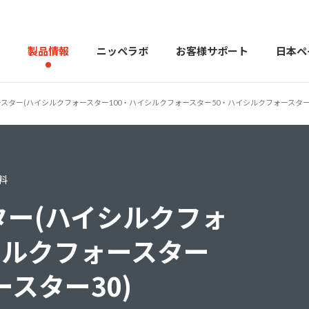
製品情報
ニッペラボ
お客様サポート
日本ペ
スター(ハイシルクフォースター100・ハイシルクフォースター50・ハイシルクフォースター3
製品を探す
PERFECT Color Design
塗料・塗
料
販売店様向けサイト
トップメッセージ
よくある
会社
カラーコーディネーター戸建ておすすめ配色
塗料や塗装について幅広
ター(ハイシルクフォ
シルクフォースター
スター30)
建築用塗料
重防食用塗料
用語集
住まいの塗
お問い合わせ
採用情報
CSR