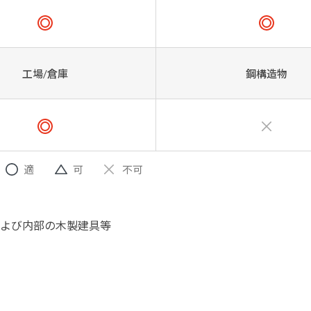
工場/倉庫
鋼構造物
適
可
不可
よび内部の木製建具等