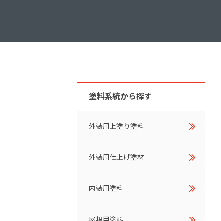
ダイヤモンドコート加盟施工店がお届けする
なのステキな家
品質重視の戸建て住宅システムはこちら
いについて
リーズ
THERMOEYE サーモアイ
ダンジオーラシステム
塗料系統から探す
MK
外装用上塗り塗料
外装用仕上げ塗材
内装用塗料
屋根用塗料