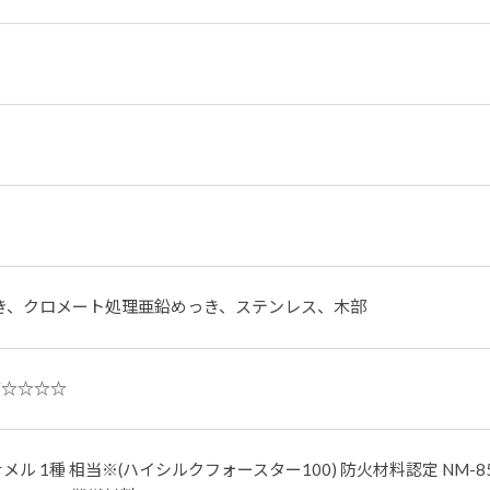
き、クロメート処理亜鉛めっき、ステンレス、木部
F☆☆☆☆
エナメル 1種 相当※(ハイシルクフォースター100) 防火材料認定 NM-8