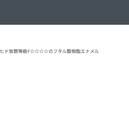
塗料に関する用語を調べることができます
ニッペマンとみん
製品特集
ご利用にあたって
個人情報の取扱
グランセラシリーズ
パーフェクトシ
ヒド放散等級F☆☆☆☆のフタル酸樹脂エナメル
プロテクトン
EMO
SUSTAINA SYSTEM
グリーンループB