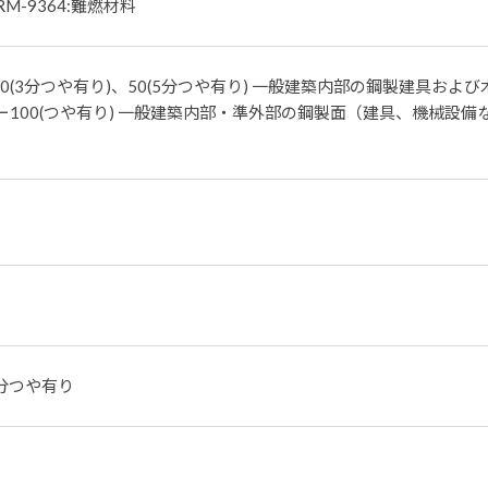
RM-9364:難燃材料
(3分つや有り)、50(5分つや有り) 一般建築内部の鋼製建具および
ー100(つや有り) 一般建築内部・準外部の鋼製面（建具、機械設備
分つや有り