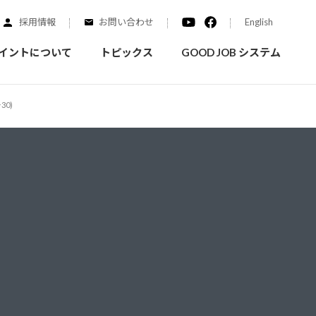
採用情報
お問い合わせ
English
イントについて
トピックス
GOOD JOB システム
0)
装を学ぶ
実績紹介
ご質問
概要
みなさまへのお知らせ
拠点情報
く学ぶことができます
実際にどんな場所に塗られてるのか見てみましょう
家庭用塗料
自動車補修用塗料
ダイヤモンドコート
ニッペホームプロダクツの
替えガイド
ウェブサイトに移動します
活動