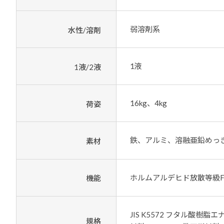
弱溶剤系
水性/溶剤
1液
1液/2液
16kg、4kg
荷姿
鉄、アルミ、溶融亜鉛めっ
素材
ホルムアルデヒド放散等級
機能
JIS K5572 フタル酸樹脂
規格