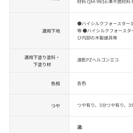
材料 QM-9816:準不燃材料 
●ハイシルクフォースター30
等 ●ハイシルクフォースタ
適用下地
び内部の木製建具等
適用下塗り塗料・
速乾PZヘルゴンエコ
下塗り材
各色
色相
つや有り、5分つや有り、3
つや
適: