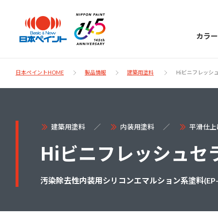
カラー
日本ペイントHOME
製品情報
建築用塗料
Hiビニフレッシ
日本ペイント
建築用塗料
内装用塗料
平滑仕上
に
お客様サポー
Hiビニフレッシュセ
ニッペラボ
ついて
ト
汚染除去性内装用シリコンエマルション系塗料(EP-Si)(
塗装をする時、施工会社へお願いする時に
製品情報
知っておくべき塗料・塗装の基礎知識をご
日本ペイントグループの一員として、建築
お問い合わせにあたっては、まずは「よく
紹介します。
物や大型構造物用、自動車の補修塗装向け
あるご質問」をご参照ください。