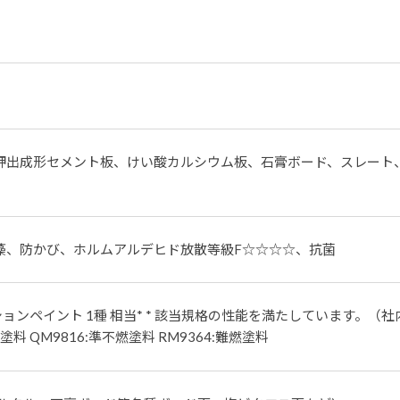
押出成形セメント板、けい酸カルシウム板、石膏ボード、スレート
藻、防かび、ホルムアルデヒド放散等級F☆☆☆☆、抗菌
マルションペイント 1種 相当* * 該当規格の性能を満たしています。（
塗料 QM9816:準不燃塗料 RM9364:難燃塗料