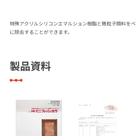
建築・重防食・自動車補修用の各分野で、
塗料の開発・製造および販売を展開。全国
幅広い製品ラインナップをご用意していま
のネットワークを通じて、卓越した塗料の
す。
特殊アクリルシリコンエマルション樹脂と微粒子顔料をベ
意匠性とコーティング技術をご提供してま
に除去することができます。
いります。
製品資料