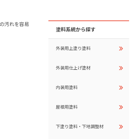
ダイヤモンドコート加盟施工店がお届けする
なのステキな家
品質重視の戸建て住宅システムはこちら
の汚れを容易
塗料系統から探す
いについて
リーズ
THERMOEYE サーモアイ
外装用上塗り塗料
ダンジオーラシステム
外装用仕上げ塗材
MK
内装用塗料
屋根用塗料
下塗り塗料・下地調整材