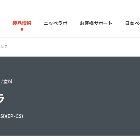
製品情報
ニッペラボ
お客様サポート
日本ペ
ュセラ
製品を探す
PERFECT Color Design
塗料・塗
げ塗料
販売店様向けサイト
トップメッセージ
よくある
会社
カラーコーディネーター戸建ておすすめ配色
塗料や塗装について幅広
ラ
EP-CS)
建築用塗料
重防食用塗料
用語集
住まいの塗
お問い合わせ
採用情報
CSR