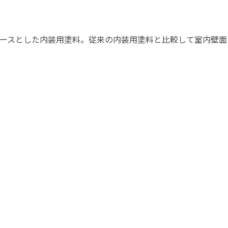
塗料に関する用語を調べることができます
ニッペマンとみん
ースとした内装用塗料。従来の内装用塗料と比較して室内壁面
製品特集
ご利用にあたって
個人情報の取扱
グランセラシリーズ
パーフェクトシ
プロテクトン
EMO
SUSTAINA SYSTEM
グリーンループB