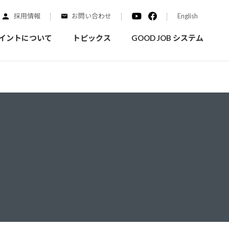
採用情報
お問い合わせ
English
イントについて
トピックス
GOOD JOB システム
装を学ぶ
実績紹介
ご質問
概要
みなさまへのお知らせ
拠点情報
く学ぶことができます
実際にどんな場所に塗られてるのか見てみましょう
家庭用塗料
自動車補修用塗料
ダイヤモンドコート
ニッペホームプロダクツの
替えガイド
ウェブサイトに移動します
活動