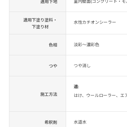
室内壁面(コンクリート・モ
適用下地
適用下塗り塗料・
水性カチオンシーラー
下塗り材
淡彩～濃彩色
色相
つや消し
つや
適:
施工方法
はけ、ウールローラー、エ
水道水
希釈剤