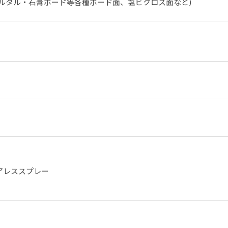
ルタル・石膏ボード等各種ボード面、塩ビクロス面など)
アレススプレー