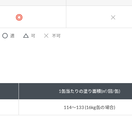
適
可
不可
1缶当たりの塗り面積(m²/回/缶)
114～133 (16kg缶の場合)