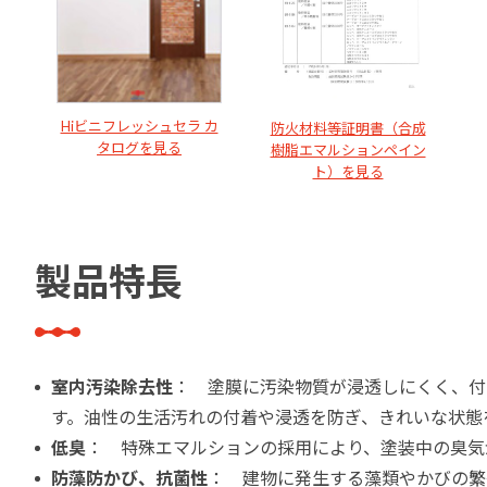
Hiビニフレッシュセラ カ
防火材料等証明書（合成
タログを見る
樹脂エマルションペイン
ト）を見る
製品特長
室内汚染除去性
： 塗膜に汚染物質が浸透しにくく、付
す。油性の生活汚れの付着や浸透を防ぎ、きれいな状態
低臭
： 特殊エマルションの採用により、塗装中の臭気
防藻防かび、抗菌性
： 建物に発生する藻類やかびの繁