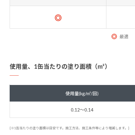
最適
使用量、
1缶当たりの塗り面積（m²）
使用量(kg/m²/回)
0.12～0.14
{※1缶当たりの塗り面積は目安です。施工方法、施工条件
等により増減します。}