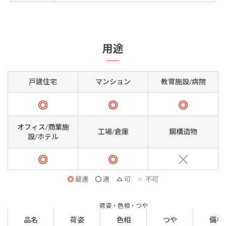
用途
戸建住宅
マンション
教育施設/病院
オフィス/商業施
工場/倉庫
鋼構造物
設/ホテル
最適
適
可
不可
荷姿・色相・つや
品名
荷姿
色相
つや
備考