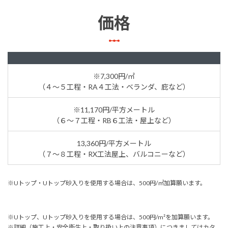
価格
※7,300円/㎡
（４～５工程・RA４工法・ベランダ、庇など）
※11,170円/平方メートル
（６～７工程・RB６工法・屋上など）
13,360円/平方メートル
（７～８工程・RX工法屋上、バルコニーなど）
※Uトップ・Uトップ砂入りを使用する場合は、500円/㎡加算願います。
※Uトップ、Uトップ砂入りを使用する場合は、500円/m²を加算願います。
※詳細（施工上・安全衛生上・取り扱い上の注意事項）につきましてはカタ