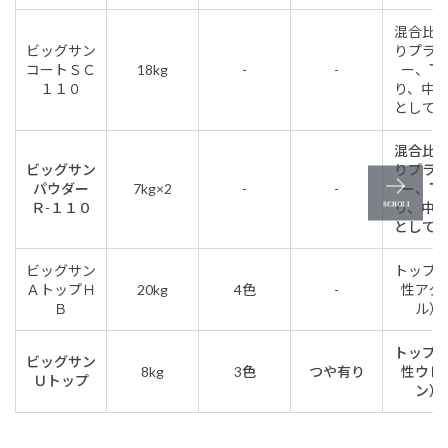
混合比
ビッグサン
りプラ
コートＳＣ
18kg
-
-
ー、下
１１０
り、中
として
混合比
ビッグサン
りプラ
パウダー
7kg×2
-
-
ー、下
Ｒ-１１０
り、中
として
ビッグサン
トップ
ＡトップＨ
20kg
4色
-
性アク
Ｂ
ル）
トップ
ビッグサン
8kg
3色
つや有り
性ウレ
Ｕトップ
ン）