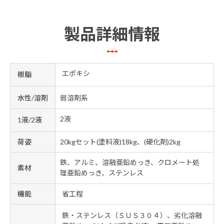
製品詳細情報
エポキシ
樹脂
水性/溶剤
弱溶剤系
2液
1液/2液
荷姿
20kgセット(塗料液)18kg、(硬化剤)2kg
鉄、アルミ、溶融亜鉛めっき、クロメート処
素材
理亜鉛めっき、ステンレス
機能
省工程
鉄・ステンレス（ＳＵＳ３０４）、劣化溶融