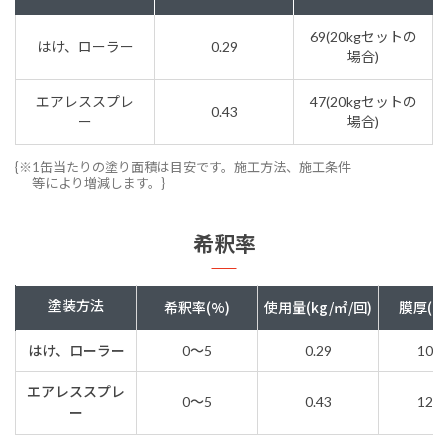
69(20kgセットの
はけ、ローラー
0.29
場合)
エアレススプレ
47(20kgセットの
0.43
ー
場合)
{※1缶当たりの塗り面積は目安です。施工方法、施工条件
等により増減します。}
希釈率
塗装方法
希釈率(%)
使用量(kg/㎡/回)
膜厚(ド
はけ、ローラー
0～5
0.29
100
エアレススプレ
0～5
0.43
120
ー