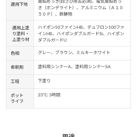
亜鉛めっき(白さび除去必須)、電気亜鉛めっ
適用下地
き（ボンデライト）、アルミニウム（Ａ１０
５０Ｐ）、鉄鋳物
ハイポン50ファインHB、デュフロン100ファ
適用上塗
り塗料・
インHB、ハイポンダブルガードSi、ハイポン
上塗り材
ダブルガードU
グレー、ブラウン、ミルキーホワイト
色相
塗料用シンナーA、塗料用シンナーSA
希釈剤
下塗り
工程
23℃: 5時間
ポット
ライフ
用途