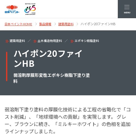
MENU
ハイポン20ファインHB
日本ペイントHOME
製品情報
建築用塗料
建築用塗料
土木構造物用塗料
エポキシ樹脂塗料
ハイポン20ファイ
ンHB
弱溶剤厚膜形変性エポキシ樹脂下塗り塗
料
弱溶剤下塗り塗料の厚膜化技術による工程の省略化で「コ
スト削減」、「地球環境への貢献」を実現します。 グレ
ー、ブラウンに続き、「ミルキーホワイト」の色相を追加
ラインナップしました。