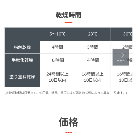
乾燥時間
5～10℃
23℃
30℃
4時間
3時間
2時間
指触乾燥
半硬化乾燥
６時間
４時間
３時間
24時間以上
16時間以上
16時間以
塗り重ね乾燥
10日以内
10日以内
10日以内
{※乾燥時間は目安です。使用量、通風、湿度および素地の状態によって異な
ります。}
価格