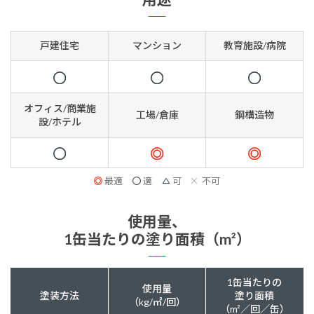
戸建住宅
マンション
教育施設/病院
オフィス/商業施
工場/倉庫
鋼構造物
設/ホテル
最適
適
可
不可
使用量、
1缶当たりの塗り面積（m²）
1缶当たりの
使用量
塗装方法
塗り面積
（kg/㎡/回）
（m²／回／缶）