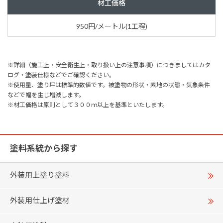
材工価格
950円/メートル(1工程)
※詳細（施工上・安全衛生上・取り扱い上の注意事項）につきましてはカタ
ログ・塗装仕様などでご確認ください。
※使用量、塗り坪は標準的数値です。被塗物の形状・素地の状態・気象条件
などで幅を生じ増減します。
※材工価格は原則として３００ｍ以上を基準といたします。
塗料系統から探す
外装用上塗り塗料
外装用仕上げ塗材