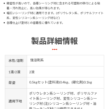
緻密性が高いので、各種シーリング材に含まれる可塑剤の移行による粘
着・汚れ防止に、高い効果が得られます。
幅広いシーリング材に適用できます。(ポリウレタン系、ポリサルファイト
系、変性シリコーン系シーリング材など)
各種仕上げ塗材との密着性に優れています。
製品詳細情報
強溶剤系
水性/溶剤
1液/2液
2液
0.5kgセット(塗料液)0.4kg、(硬化剤)0.1kg
荷姿
ポリウレタン系シーリング材、ポリサルファ
イト系シーリング材、変性シリコーン系シー
適用下地
リング材 (注)シリコーン系シーリング材・油
性コーキング材には使用できません。