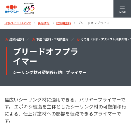
MENU
ブリードオフプライマー
日本ペイントHOME
製品情報
建築用塗料
建築用塗料
下塗り塗料・下地調整材
その他（木部・アスベスト飛散抑制・
ブリードオフプラ
イマー
シーリング材可塑剤移行防止プライマー
幅広いシーリング材に適用できる、バリヤープライマーで
す。 エポキシ樹脂を主体としたシーリング材の可塑剤移行
による、仕上げ塗材への影響を低減できるプライマーで
す。