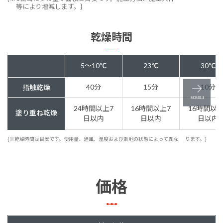
等により増減します。}
乾燥時間
5～10℃
23℃
30℃
40分
15分
10分
指触乾燥
24時間以上7
16時間以上7
16時間以上
塗り重ね乾燥
日以内
日以内
日以内
{※乾燥時間は目安です。使用量、通風、湿度および素地の状態によって異な
ります。}
価格