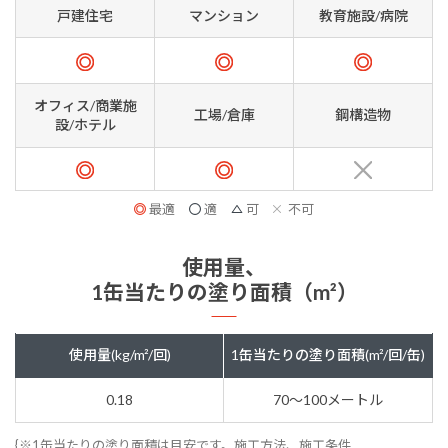
戸建住宅
マンション
教育施設/病院
オフィス/商業施
工場/倉庫
鋼構造物
設/ホテル
最適
適
可
不可
使用量、
1缶当たりの塗り面積（m²）
使用量(kg/m²/回)
1缶当たりの塗り面積(m²/回/缶)
0.18
70～100メートル
{※1缶当たりの塗り面積は目安です。施工方法、施工条件