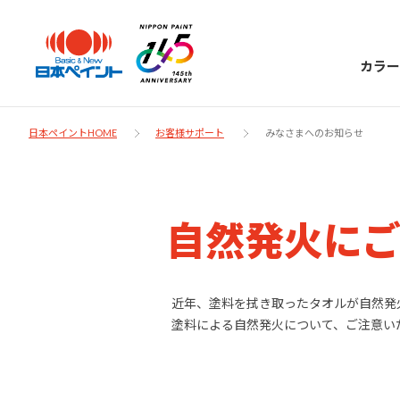
カラー
日本ペイントHOME
お客様サポート
みなさまへのお知らせ
日本ペイント
自然発火に
に
お客様サポー
ニッペラボ
ついて
ト
近年、塗料を拭き取ったタオルが自然発
塗料による自然発火について、ご注意い
塗装をする時、施工会社へお願いする時に
製品情報
知っておくべき塗料・塗装の基礎知識をご
日本ペイントグループの一員として、建築
お問い合わせにあたっては、まずは「よく
紹介します。
物や大型構造物用、自動車の補修塗装向け
あるご質問」をご参照ください。