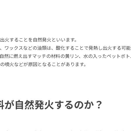
塗料に関する用語を調べることができます
ニッペマンとみん
製品特集
ご利用にあたって
個人情報の取扱
出火することを自然発火といいます。
グランセラシリーズ
パーフェクトシ
、ワックスなどの油類は、酸化することで発熱し出火する可能
プロテクトン
EMO
自然に燃え出すマッチの材料の黄リン、水の入ったペットボト
の噴火などが原因となることがあります。
SUSTAINA SYSTEM
グリーンループB
料が自然発火するのか？