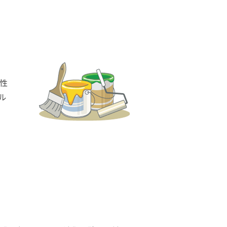
ダイヤモンドコート加盟施工店がお届けする
なのステキな家
品質重視の戸建て住宅システムはこちら
いについて
リーズ
THERMOEYE サーモアイ
性
ダンジオーラシステム
ル
MK