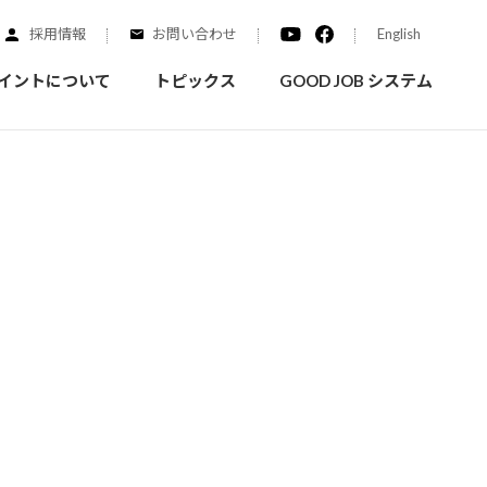
採用情報
お問い合わせ
English
イントについて
トピックス
GOOD JOB システム
装を学ぶ
実績紹介
ご質問
概要
みなさまへのお知らせ
拠点情報
く学ぶことができます
実際にどんな場所に塗られてるのか見てみましょう
家庭用塗料
自動車補修用塗料
ダイヤモンドコート
ニッペホームプロダクツの
替えガイド
ウェブサイトに移動します
活動