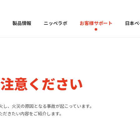
製品情報
ニッペラボ
お客様サポート
日本ペ
製品を探す
PERFECT Color Design
塗料・塗
ご注意ください
販売店様向けサイト
トップメッセージ
よくある
会社
カラーコーディネーター戸建ておすすめ配色
塗料や塗装について幅広
火し、火災の原因となる事故が起こっています。
ただきたい内容をご紹介します。
建築用塗料
重防食用塗料
用語集
住まいの塗
お問い合わせ
採用情報
CSR