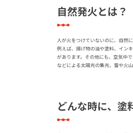
建築・重防食・自動車補修用の各分野で、
塗料の開発・製造および販売を展開。全国
自然発火とは？
幅広い製品ラインナップをご用意していま
のネットワークを通じて、卓越した塗料の
す。
意匠性とコーティング技術をご提供してま
いります。
人が火をつけていないのに、自然に
例えば、揚げ物の油や塗料、インキ
があります。その他にも、空気中で
などによる太陽光の集光、雷や火山
どんな時に、塗