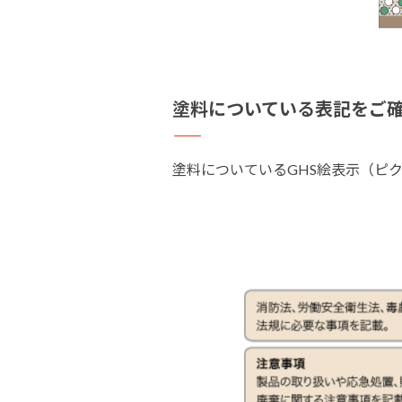
塗料についている表記を
ご
塗料についているGHS絵表示（ピ