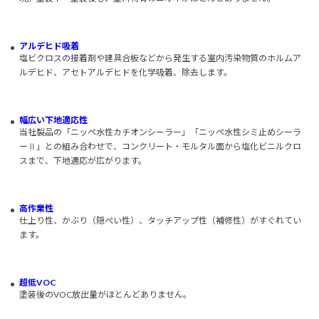
アルデヒド吸着
塩ビクロスの接着剤や建具合板などから発生する室内汚染物質のホルムア
ルデヒド、アセトアルデヒドを化学吸着、除去します。
幅広い下地適応性
当社製品の「ニッペ水性カチオンシーラー」「ニッペ水性シミ止めシーラ
ーⅡ」との組み合わせで、コンクリート・モルタル面から塩化ビニルクロ
スまで、下地適応が広がります。
高作業性
仕上り性、かぶり（隠ぺい性）、タッチアップ性（補修性）がすぐれてい
ます。
超低VOC
塗装後のVOC放出量がほとんどありません。