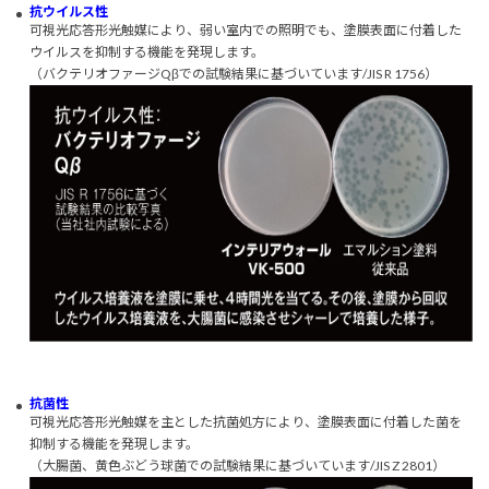
抗ウイルス性
可視光応答形光触媒により、弱い室内での照明でも、塗膜表面に付着した
ウイルスを抑制する機能を発現します。
（バクテリオファージQβでの試験結果に基づいています/JIS R 1756）
抗菌性
可視光応答形光触媒を主とした抗菌処方により、塗膜表面に付着した菌を
抑制する機能を発現します。
（大腸菌、黄色ぶどう球菌での試験結果に基づいています/JIS Z 2801）