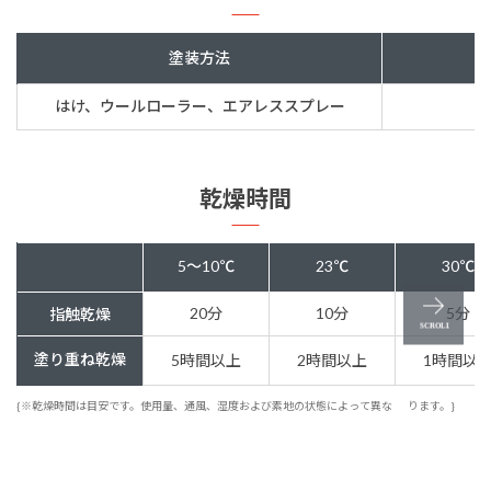
塗装方法
はけ、ウールローラー、エアレススプレー
乾燥時間
5～10℃
23℃
30℃
20分
10分
5分
指触乾燥
塗り重ね乾燥
5時間以上
2時間以上
1時間以
{※乾燥時間は目安です。使用量、通風、湿度および素地の状態によって異な
ります。}