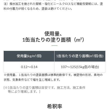
注）撥水加工を施された壁紙・塩化ビニールクロスなど機能性壁紙には、塗
料の付着力が弱くなるため、塗装は避けてください。
使用量、
1缶当たりの塗り面積（m²）
使用量(kg/m²/回)
1缶当たりの塗り面積(m²/回/缶)
0.12～0.14
107～125(15kg缶の場合)
※使用量、１缶当たりの塗装面積は標準的数値です。被塗物の形状、素地の
状態、気象条件などで幅を生じ増減します。
{※1缶当たりの塗り面積は目安です。施工方法、施工条件
等により増減します。}
希釈率