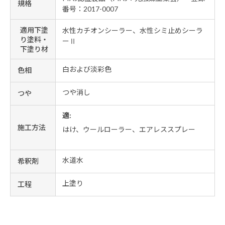
規格
番号：2017-0007
適用下塗
水性カチオンシーラー、水性シミ止めシーラ
り塗料・
ーⅡ
下塗り材
白および淡彩色
色相
つや消し
つや
適:
施工方法
はけ、ウールローラー、エアレススプレー
水道水
希釈剤
上塗り
工程