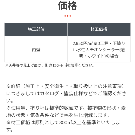
価格
施工部位
材工価格
2,850円/m²※3工程・下塗り
内壁
は水性カチオンシーラー(透
明・ホワイト)の場合
※天井等の見上げ面は、別途150円/㎡を加算ください。
※詳細（施工上・安全衛生上・取り扱い上の注意事項）
につきましてはカタログ・塗装仕様などでご確認くださ
い。
※使用量、塗り坪は標準的数値です。被塗物の形状・素
地の状態・気象条件などで幅を生じ増減します。
※材工価格は原則として300㎡以上を基準といたしま
す。