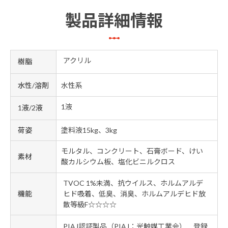
製品詳細情報
アクリル
樹脂
水性/溶剤
水性系
1液
1液/2液
荷姿
塗料液15kg、3kg
モルタル、コンクリート、石膏ボード、けい
素材
酸カルシウム板、塩化ビニルクロス
TVOC 1%未満、抗ウイルス、ホルムアルデ
機能
ヒド吸着、低臭、消臭、ホルムアルデヒド放
散等級F☆☆☆☆
PIAJ認証製品（PIAJ：光触媒工業会） 登録