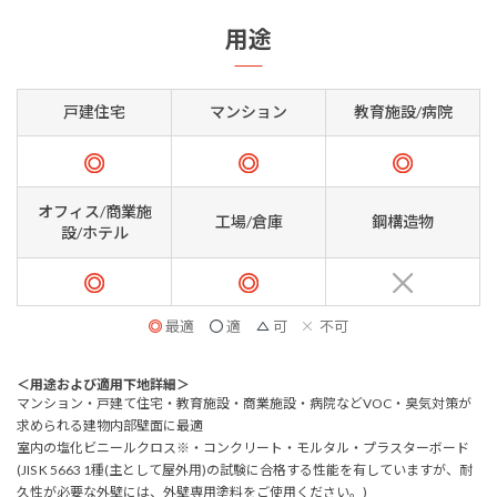
用途
戸建住宅
マンション
教育施設/病院
オフィス/商業施
工場/倉庫
鋼構造物
設/ホテル
最適
適
可
不可
＜用途および適用下地詳細＞
マンション・戸建て住宅・教育施設・商業施設・病院などVOC・臭気対策が
求められる建物内部壁面に最適
室内の塩化ビニールクロス※・コンクリート・モルタル・プラスターボード
(JIS K 5663 1種(主として屋外用)の試験に合格する性能を有していますが、耐
久性が必要な外壁には、外壁専用塗料をご使用ください。)