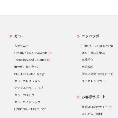
カラー
ニッペラボ
カラモニー
PERFECT Color Design
Creative Colour Awards
塗料・塗装を学ぶ
Trend Beyond Colours
実績紹介
幸せが、続く色へ。
用語解説
PERFECT Color Design
住まいの塗り替えガイド
カラーコレクション
ダイヤモンドコート
デジタルカラーチップ
カラーカタログ
お客様サポート
カラーガイドブック
販売店様向けサイト
HAPPY PAINT PROJECT
よくあるご質問