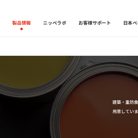
製品情報
ニッペラボ
お客様サポート
日本ペ
製品を探す
PERFECT Color Design
塗料・塗
販売店様向けサイト
トップメッセージ
よくある
会社
カラーコーディネーター戸建ておすすめ配色
塗料や塗装について幅広
建築・重防
用意してい
建築用塗料
重防食用塗料
用語集
住まいの塗
お問い合わせ
採用情報
CSR