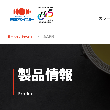
カラー
日本ペイントHOME
製品情報
日本ペイント
製品情報
に
お客様サポー
ニッペラボ
ついて
ト
塗装をする時、施工会社へお願いする時に
Product
製品情報
知っておくべき塗料・塗装の基礎知識をご
日本ペイントグループの一員として、建築
お問い合わせにあたっては、まずは「よく
紹介します。
物や大型構造物用、自動車の補修塗装向け
あるご質問」をご参照ください。