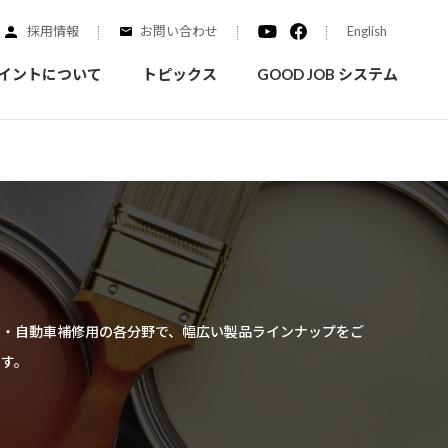
採用情報
お問い合わせ
English
イントについて
トピックス
GOOD JOB システム
装を学ぶ
実績紹介
ご質問
概要
みなさまへのお知らせ
拠点情報
く学ぶことができます
実際にどんな場所に塗られてるのか見てみましょう
食・自動車補修用の各分野で、幅広い製品ラインナップをご
ます。
家庭用塗料
自動車補修用塗料
ダイヤモンドコート
ニッペホームプロダクツの
替えガイド
ウェブサイトに移動します
活動