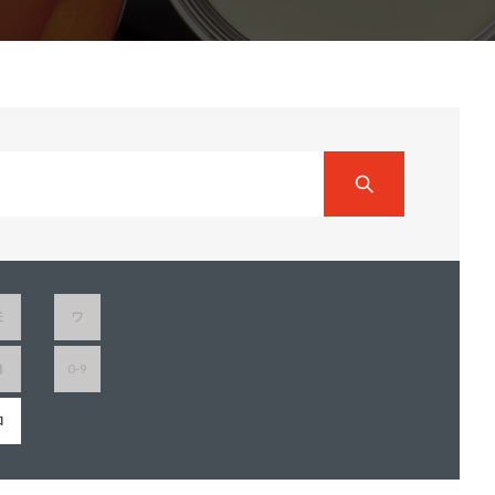
ダイヤモンドコート加盟施工店がお届けする
なのステキな家
品質重視の戸建て住宅システムはこちら
いについて
リーズ
THERMOEYE サーモアイ
ダンジオーラシステム
MK
モ
ワ
ヨ
0-9
ロ