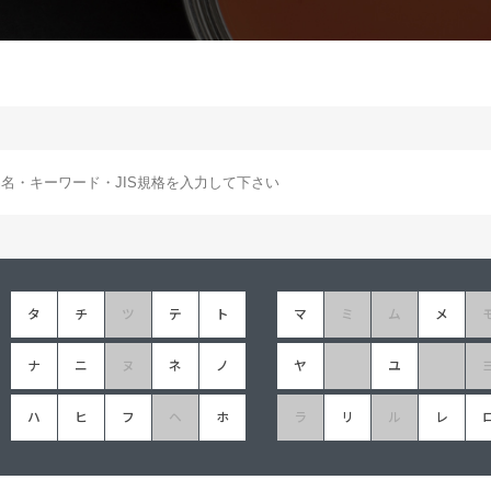
塗料に関する用語を調べることができます
ニッペマンとみん
製品特集
ご利用にあたって
個人情報の取扱
グランセラシリーズ
パーフェクトシ
プロテクトン
EMO
SUSTAINA SYSTEM
グリーンループB
タ
チ
ツ
テ
ト
マ
ミ
ム
メ
ナ
ニ
ヌ
ネ
ノ
ヤ
ユ
ハ
ヒ
フ
ヘ
ホ
ラ
リ
ル
レ