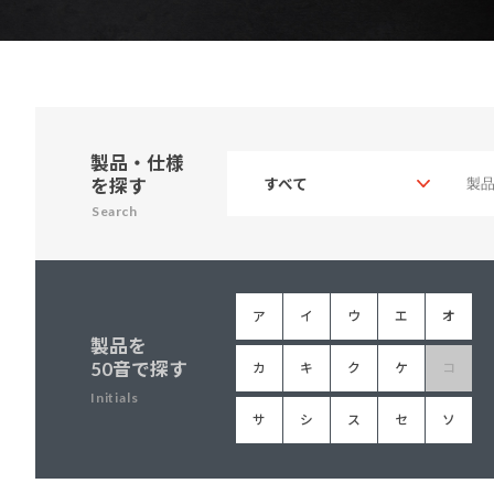
建築・重防食・自動車補修用の各分野で、
塗料の開発・製造および販売を展開。全国
幅広い製品ラインナップをご用意していま
のネットワークを通じて、卓越した塗料の
す。
意匠性とコーティング技術をご提供してま
いります。
製品・仕様
を探す
Search
ア
イ
ウ
エ
オ
製品を
50音で探す
カ
キ
ク
ケ
コ
Initials
サ
シ
ス
セ
ソ