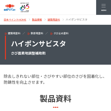
MENU
ハイポンサビスタ
日本ペイントHOME
製品情報
建築用塗料
建築用塗料
鉄部用塗料
さび止め塗料
ハイポンサビスタ
さび面素地調整補助剤
除去しきれない部位・さびやすい部位のさびを固着化し、
防錆性を向上させます。
製品資料