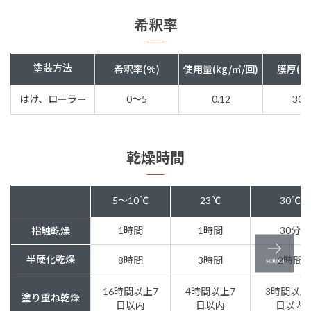
希釈率
塗装方法
希釈率(%)
使用量(kg/㎡/回)
膜厚(ド
はけ、ローラー
0～5
0.12
30μ
乾燥時間
5～10℃
23℃
30℃
1時間
1時間
30分
指触乾燥
半硬化乾燥
8時間
3時間
2時間
16時間以上7
4時間以上7
3時間以上
塗り重ね乾燥
日以内
日以内
日以内