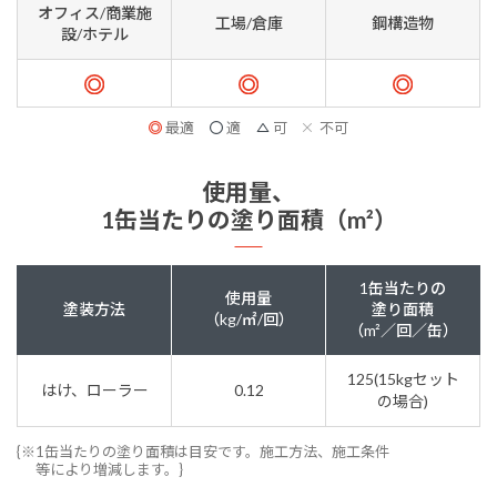
オフィス/商業施
工場/倉庫
鋼構造物
設/ホテル
最適
適
可
不可
使用量、
1缶当たりの塗り面積（m²）
1缶当たりの
使用量
塗装方法
塗り面積
（kg/㎡/回）
（m²／回／缶）
125(15kgセット
はけ、ローラー
0.12
の場合)
{※1缶当たりの塗り面積は目安です。施工方法、施工条件
等により増減します。}