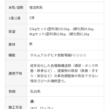
水性/溶剤
強溶剤系
2液
1液/2液
15kgセット(塗料液)10.5kg、(硬化剤)4.5kg、
荷姿
4kgセット(塗料液)2.8kg、(硬化剤)1.2kg
鉄
素材
機能
ホルムアルデヒド放散等級F☆☆☆☆
経年劣化した各種鋼構造物（橋梁・タンク外
面・鉄骨など）、建築物の鉄部（鉄扉・手す
適用下地
り・架台など）の素地調整後の除去できない
残存さびへの補修塗り。
色相
乳白色
適:
施工方法
はけ、ローラー