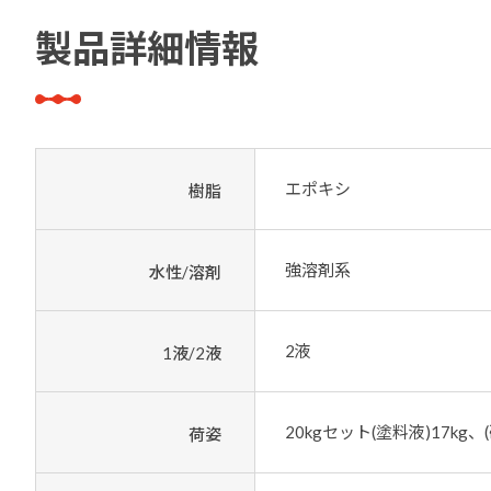
製品詳細情報
エポキシ
樹脂
強溶剤系
水性/溶剤
2液
1液/2液
20kgセット(塗料液)17kg、(
荷姿