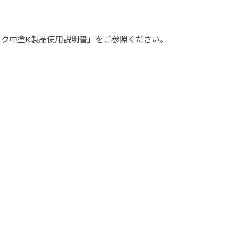
塗料に関する用語を調べることができます
ニッペマンとみん
ック中塗K製品使用説明書」をご参照ください。
製品特集
ご利用にあたって
個人情報の取扱
グランセラシリーズ
パーフェクトシ
プロテクトン
EMO
SUSTAINA SYSTEM
グリーンループB