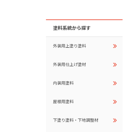
ダイヤモンドコート加盟施工店がお届けする
なのステキな家
品質重視の戸建て住宅システムはこちら
塗料系統から探す
いについて
リーズ
THERMOEYE サーモアイ
外装用上塗り塗料
ダンジオーラシステム
外装用仕上げ塗材
MK
内装用塗料
屋根用塗料
下塗り塗料・下地調整材