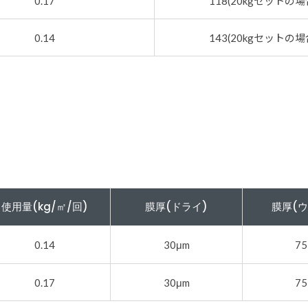
0.17
118(20kgセットの場
0.14
143(20kgセットの場
使用量(kg/㎡/回)
膜厚(ドライ)
膜厚(ウ
0.14
30μm
75
0.17
30μm
75