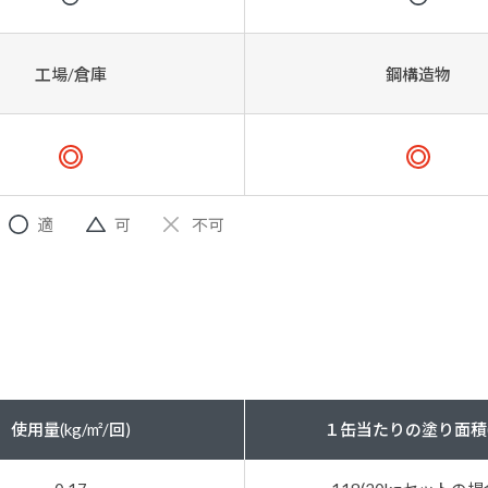
工場/倉庫
鋼構造物
適
可
不可
使用量(kg/m²/回)
１缶当たりの塗り面積(