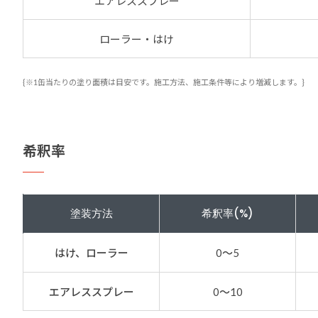
エアレススプレー
ローラー・はけ
{※1缶当たりの塗り面積は目安です。施工方法、施工条件
等により増減します。}
希釈率
塗装方法
希釈率(%)
はけ、ローラー
0～5
エアレススプレー
0～10