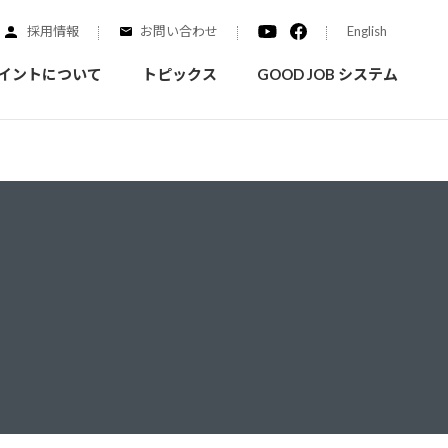
採用情報
お問い合わせ
English
イントについて
トピックス
GOOD JOB システム
装を学ぶ
実績紹介
ご質問
概要
みなさまへのお知らせ
拠点情報
く学ぶことができます
実際にどんな場所に塗られてるのか見てみましょう
家庭用塗料
自動車補修用塗料
ダイヤモンドコート
ニッペホームプロダクツの
替えガイド
ウェブサイトに移動します
活動