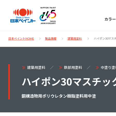
カラー
日本ペイントHOME
製品情報
建築用塗料
ハイポン30マス
日本ペイント
建築用塗料
鉄部用塗料
中塗り塗
に
お客様サポー
ハイポン30マスチッ
ニッペラボ
ついて
ト
鋼構造物用ポリウレタン樹脂塗料用中塗
塗装をする時、施工会社へお願いする時に
製品情報
知っておくべき塗料・塗装の基礎知識をご
日本ペイントグループの一員として、建築
お問い合わせにあたっては、まずは「よく
紹介します。
物や大型構造物用、自動車の補修塗装向け
あるご質問」をご参照ください。