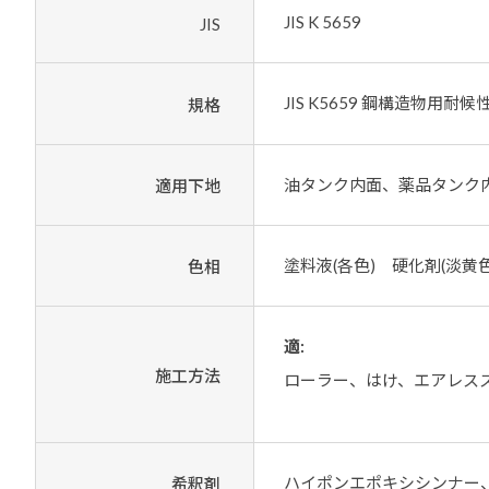
JIS K 5659
JIS
JIS K5659 鋼構造物用耐
規格
油タンク内面、薬品タンク
適用下地
塗料液(各色) 硬化剤(淡黄色
色相
適:
施工方法
ローラー、はけ、エアレス
ハイポンエポキシシンナー
希釈剤