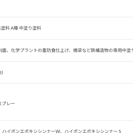
候性塗料 A種 中塗り塗料
内面、化学プラントの重防食仕上げ、橋梁など鉄構造物の専用中塗
)
スプレー
、ハイポンエポキシシンナーW、ハイポンエポキシシンナー S