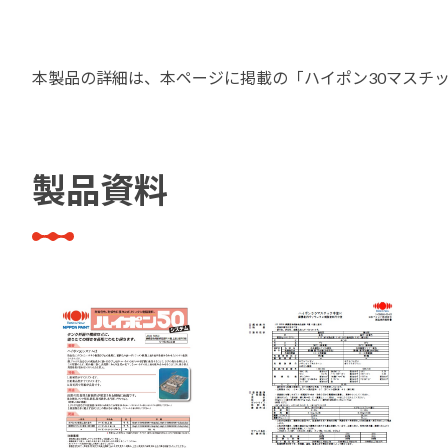
建築・重防食・自動車補修用の各分野で、
塗料の開発・製造および販売を展開。全国
幅広い製品ラインナップをご用意していま
のネットワークを通じて、卓越した塗料の
す。
本製品の詳細は、本ページに掲載の「ハイポン30マスチ
意匠性とコーティング技術をご提供してま
いります。
製品資料