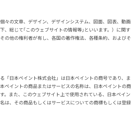
塗料に関する用語を調べることができます
ニッペマンとみん
個々の文章、デザイン、デザインシステム、図面、図表、動画
製品特集
下、総じて｢このウェブサイトの情報等｣といいます。）に関
ご利用にあたって
個人情報の取扱
その他の権利者が有し、各国の著作権法、各種条約、およびそ
グランセラシリーズ
パーフェクトシ
プロテクトン
EMO
SUSTAINA SYSTEM
グリーンループB
る「日本ペイント株式会社」は日本ペイントの商号であり、ま
本ペイントの商品またはサービスの名称は、日本ペイントの商
す。また、このウェブサイト上で使用されている、日本ペイン
名は、その商品もしくはサービスについての商標もしくは登録