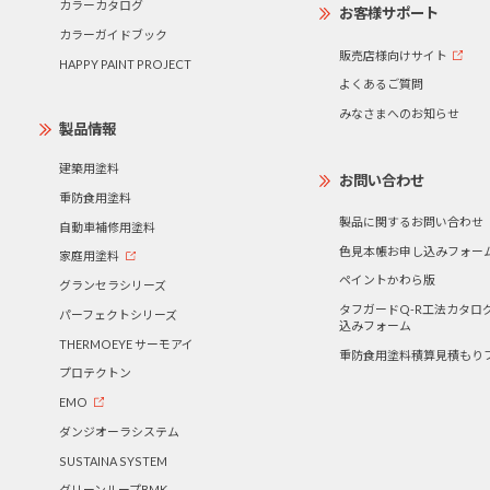
カラーカタログ
お客様サポート
カラーガイドブック
販売店様向けサイト
HAPPY PAINT PROJECT
よくあるご質問
みなさまへのお知らせ
製品情報
建築用塗料
お問い合わせ
重防食用塗料
製品に関するお問い合わせ
自動車補修用塗料
色見本帳お申し込みフォー
家庭用塗料
ペイントかわら版
グランセラシリーズ
タフガードQ-R工法カタロ
パーフェクトシリーズ
込みフォーム
THERMOEYE サーモアイ
重防食用塗料積算見積もり
プロテクトン
EMO
ダンジオーラシステム
SUSTAINA SYSTEM
グリーンループBMK