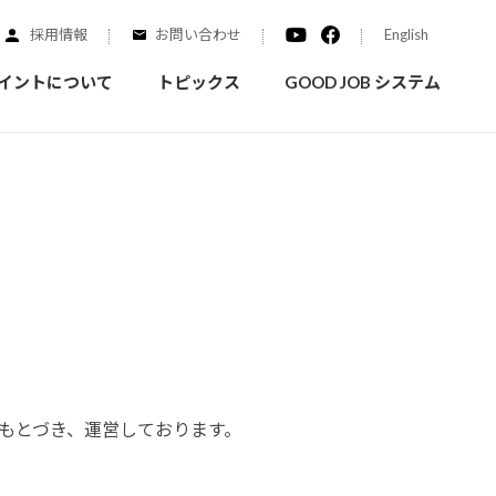
採用情報
お問い合わせ
English
イントについて
トピックス
GOOD JOB システム
装を学ぶ
実績紹介
ご質問
概要
みなさまへのお知らせ
拠点情報
く学ぶことができます
実際にどんな場所に塗られてるのか見てみましょう
家庭用塗料
もとづき、運営しております。
自動車補修用塗料
ダイヤモンドコート
ニッペホームプロダクツの
替えガイド
ウェブサイトに移動します
活動