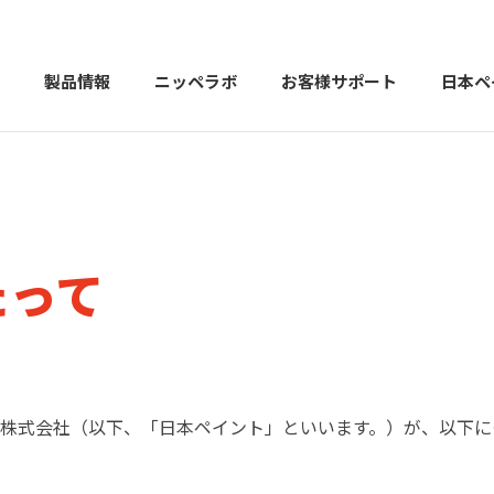
製品情報
ニッペラボ
お客様サポート
日本ペ
製品を探す
PERFECT Color Design
塗料・塗
たって
販売店様向けサイト
トップメッセージ
よくある
会社
カラーコーディネーター戸建ておすすめ配色
塗料や塗装について幅広
株式会社（以下、「日本ペイント」といいます。）が、以下に
建築用塗料
重防食用塗料
用語集
住まいの塗
お問い合わせ
採用情報
CSR