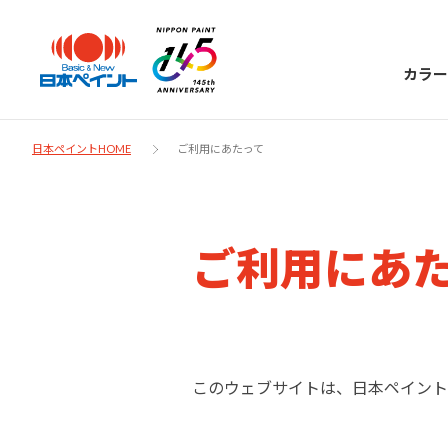
カラー
日本ペイントHOME
ご利用にあたって
日本ペイント
ご利用にあ
に
お客様サポー
ニッペラボ
ついて
ト
塗装をする時、施工会社へお願いする時に
製品情報
このウェブサイトは、日本ペイント
知っておくべき塗料・塗装の基礎知識をご
日本ペイントグループの一員として、建築
お問い合わせにあたっては、まずは「よく
紹介します。
物や大型構造物用、自動車の補修塗装向け
あるご質問」をご参照ください。