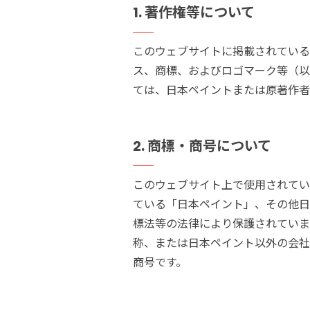
1.
建築・重防食・自動車補修用の各分野で、
著作権等について
塗料の開発・製造および販売を展開。全国
幅広い製品ラインナップをご用意していま
のネットワークを通じて、卓越した塗料の
このウェブサイトに掲載されている
す。
意匠性とコーティング技術をご提供してま
ス、商標、およびロゴマーク等（以
いります。
ては、日本ペイントまたは原著作者
2.
商標・商号について
このウェブサイト上で使用されてい
ている「日本ペイント」、その他日
標法等の法律により保護されていま
称、または日本ペイント以外の会社
商号です。