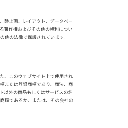
ダイヤモンドコート加盟施工店がお届けする
なのステキな家
品質重視の戸建て住宅システムはこちら
、静止画、レイアウト、データベー
する著作権およびその他の権利につい
いについて
の他の法律で保護されています。
リーズ
THERMOEYE サーモアイ
ダンジオーラシステム
MK
た、このウェブサイト上で使用され
標または登録商標であり、商法、商
ト以外の商品もしくはサービスの名
商標であるか、または、その会社の