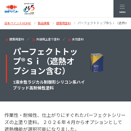
MENU
パーフェクトトップ®Ｓｉ（遮熱オ
日本ペイントHOME
製品情報
建築用塗料
建築用塗料
外装用上塗り塗料
水性塗料
パーフェクトトッ
プ®Ｓｉ（遮熱オ
プション含む）
1液水性ラジカル制御形シリコン系ハイ
ブリッド高耐候性塗料
作業性・耐候性、仕上がりにすぐれたパーフェクトシリー
ズの上塗り塗料。 ２０２６年４月からオプションとして
遮熱機能が選択可能になりました。