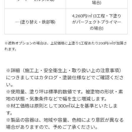
場合)
4,260円/㎡ (3工程・下塗り
― (塗り替え・鉄部等)
がパーフェクトプライマー
の場合)
※遮熱オプションの場合は、上記価格に上塗り1工程あたり200円/㎡が加算さ
れます。
※詳細（施工上・安全衛生上・取り扱い上の注意事項）
につきましてはカタログ・塗装仕様などでご確認くださ
い。
※使用量、塗り坪は標準的数値です。被塗物の形状・素
地の状態・気象条件などで幅を生じ増減します。
※材工価格は原則として300㎡以上を基準といたしま
す。
※製品の容器は、地域や容量、色相により意匠が異なる
場合がありますので、予めご了承ください。