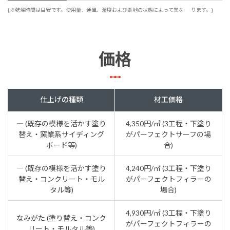
{※乾燥時間は目安です。使用量、通風、湿度および素地の状態によって異な
ります。}
価格
仕上げの種類
材工価格
― (既存の模様を活かす塗り
4,350円/㎡ (3工程・下塗り
替え・窯業系サイディング
がパーフェクトサーフの場
ボード等)
合)
― (既存の模様を活かす塗り
4,240円/㎡ (3工程・下塗り
替え・コンクリート・モル
がパーフェクトフィラーの
タル等)
場合)
4,930円/㎡ (3工程・下塗り
なみがた (塗り替え・コンク
がパーフェクトフィラーの
リート・モルタル等)