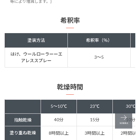
等により増減します。}
希釈率
塗装方法
希釈率（％）
はけ、ウールローラーーエ
3〜5
アレススプレー
乾燥時間
5～10℃
23℃
30℃
40分
15分
10分
指触乾燥
塗り重ね乾燥
8時間以上
3時間以上
2時間以