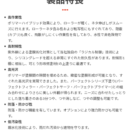
高作業性
ポリマーハイブリッド効果により、ローラーが軽く、ネタ伸ばしがスムー
ズに行えます。ローラーネタ含み性および転写性にもすぐれており、隠蔽
(カブリ)も良く、飛散がしにくい作業性を有しており、水性で非危険物で
す。
高耐候性
紫外線による塗膜劣化対策として当社独自の「ラジカル制御」技術によ
り、シリコングレードを超える非常にすぐれた耐久性があります。耐候形1
種に相当し、可とう形改修塗材Eの上塗りに最適です。
高光沢
ポリマーが塗膜間の隙間を埋めるため、緻密な塗膜形成が可能となり、す
ぐれた高光沢を実現できました。また、パーフェクトシリーズ下塗り(パー
フェクトフィラー・パーフェクトサーフ・パーフェクトプライマー)との組
み合わせによりさらに美しい外観が得られます。ニーズに合わせたしっとり
とした落ち着きのある3分つや、つや消しなど、つやの調整も可能です。
防藻・防かび性
防藻・防かび機能を有しています。オプションにより強力防かびも可能で
す。
低汚染性
親水化技術により、雨だれ汚染から建物を守ります。