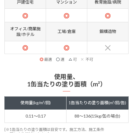
戸建住宅
マンション
教育施設/病院
オフィス/商業施
工場/倉庫
鋼構造物
設/ホテル
最適
適
可
不可
使用量、
1缶当たりの塗り面積（m²）
使用量(kg/m²/回)
1缶当たりの塗り面積(m²/回/缶)
0.11～0.17
88～136(15kg/缶の場合)
{※1缶当たりの塗り面積は目安です。施工方法、施工条件