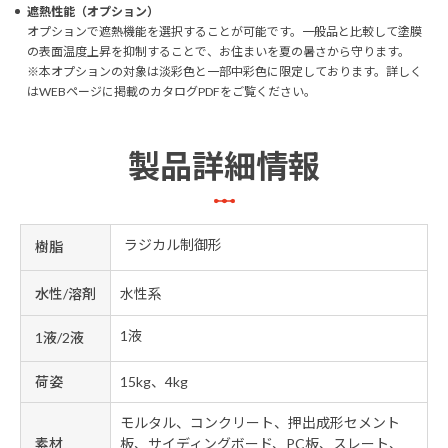
遮熱性能（オプション）
オプションで遮熱機能を選択することが可能です。一般品と比較して塗膜
の表面温度上昇を抑制することで、お住まいを夏の暑さから守ります。
※本オプションの対象は淡彩色と一部中彩色に限定しております。詳しく
はWEBページに掲載のカタログPDFをご覧ください。
製品詳細情報
ラジカル制御形
樹脂
水性/溶剤
水性系
1液
1液/2液
荷姿
15kg、4kg
モルタル、コンクリート、押出成形セメント
素材
板、サイディングボード、PC板、スレート、