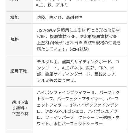
ALC、鉄、アルミ
機能
防藻、防かび、高耐候性
JIS A6909 建築用仕上塗材 可とう形改修塗材
E/RE、複層塗材E/RE、防水形複層塗材E/RE
規格
上塗材 耐候形1種 相当※ ※該当規格の性能を
満たしています。(社内試験)
モルタル面、窯業系サイディングボード、コ
ンクリート、ALCパネル、鉄部、FRP、木
適用下地
部、金属サイディングボード、亜鉛めっき、
アルミ等の塗り替え。
ハイポンファインプライマーⅡ、パーフェク
トサーフ、パーフェクトプライマー、パーフ
適用下塗
ェクトフィラー、1液ハイポンファインデク
り塗料・
ロ、速乾PZヘルゴンエコ、ハイポン20デク
下塗り材
ロ、ファインパーフェクトシーラー透明・ホ
ワイト、水性パーフェクトシーラー