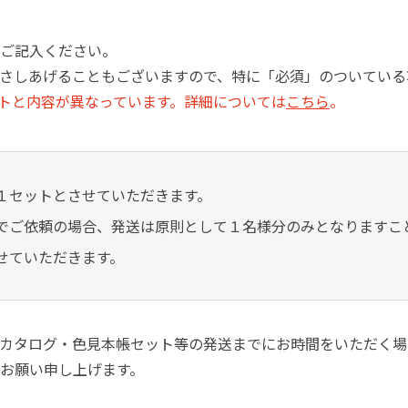
塗料に関する用語を調べることができます
ニッペマンとみん
ご記入ください。
さしあげることもございますので、特に「必須」のついている
製品特集
ットと内容が異なっています。詳細については
こちら
。
ご利用にあたって
個人情報の取扱
グランセラシリーズ
パーフェクトシ
プロテクトン
EMO
１セットとさせていただきます。
SUSTAINA SYSTEM
グリーンループB
でご依頼の場合、発送は原則として１名様分のみとなりますこ
せていただきます。
カタログ・色見本帳セット等の発送までにお時間をいただく場
お願い申し上げます。