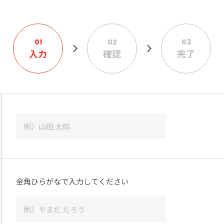
01
02
03
入力
確認
完了
全角ひらがなで入力してください