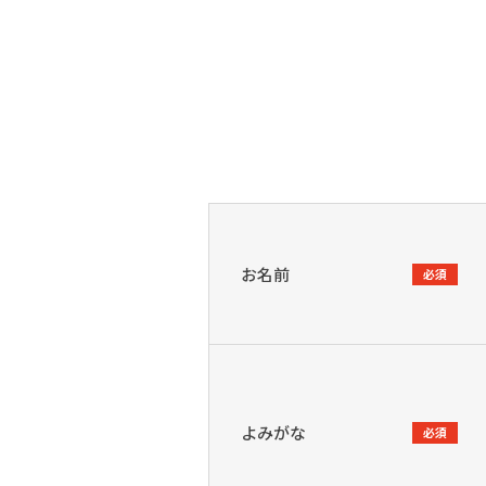
お名前
必須
よみがな
必須