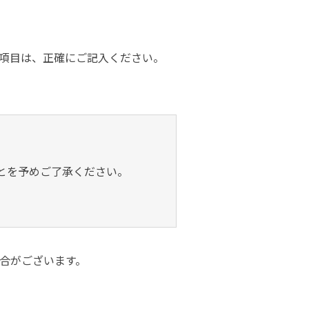
ダイヤモンドコート加盟施工店がお届けする
なのステキな家
品質重視の戸建て住宅システムはこちら
項目は、正確にご記入ください。
いについて
リーズ
THERMOEYE サーモアイ
ダンジオーラシステム
MK
とを予めご了承ください。
合がございます。