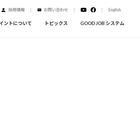
採用情報
お問い合わせ
English
イントについて
トピックス
GOOD JOB システム
装を学ぶ
実績紹介
ご質問
概要
みなさまへのお知らせ
拠点情報
く学ぶことができます
実際にどんな場所に塗られてるのか見てみましょう
家庭用塗料
自動車補修用塗料
ダイヤモンドコート
ニッペホームプロダクツの
替えガイド
ウェブサイトに移動します
活動