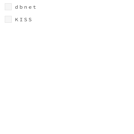
ｄｂｎｅｔ
ＫＩＳＳ