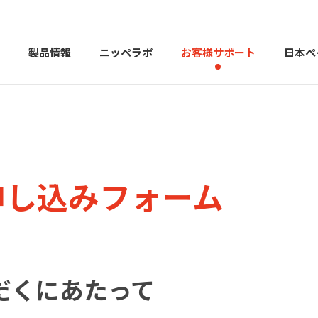
製品情報
ニッペラボ
お客様サポート
日本ペ
製品を探す
PERFECT Color Design
塗料・塗
申し込みフォーム
販売店様向けサイト
トップメッセージ
よくある
会社
カラーコーディネーター戸建ておすすめ配色
塗料や塗装について幅広
建築用塗料
重防食用塗料
だくにあたって
用語集
住まいの塗
お問い合わせ
採用情報
CSR