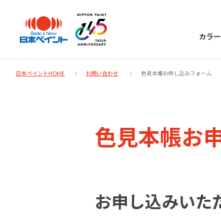
カラー
日本ペイントHOME
お問い合わせ
色見本帳お申し込みフォーム
日本ペイント
色見本帳お
に
お客様サポー
ニッペラボ
ついて
ト
塗装をする時、施工会社へお願いする時に
製品情報
お申し込みいた
知っておくべき塗料・塗装の基礎知識をご
日本ペイントグループの一員として、建築
お問い合わせにあたっては、まずは「よく
紹介します。
物や大型構造物用、自動車の補修塗装向け
あるご質問」をご参照ください。