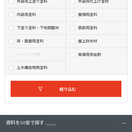
外装用上塗り塗料
外装用仕上げ塗材
内装用塗料
屋根用塗料
下塗り塗料・下地調整材
鉄部用塗料
床・路面用塗料
屋上防水材
シーリング材
現場用添加剤
土木構造物用塗料
絞り込む
資料を50音で探す
Initials