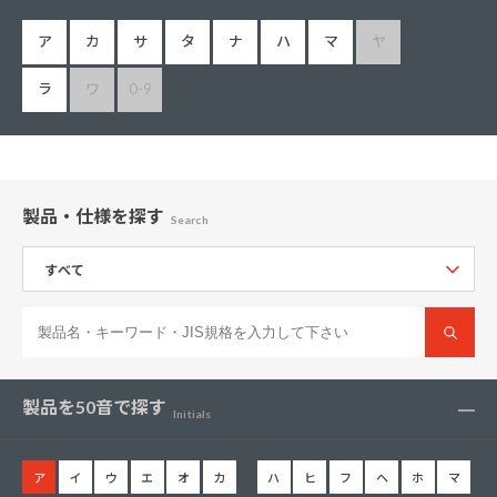
ア
カ
サ
タ
ナ
ハ
マ
ヤ
ラ
ワ
0-9
製品・仕様
を探す
Search
製品を
50音で探す
Initials
ア
イ
ウ
エ
オ
カ
ハ
ヒ
フ
ヘ
ホ
マ