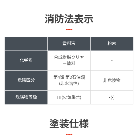
消防法表示
塗料液
粉末
合成樹脂クリヤ
化学名
-
ー塗料
第4類 第2石油類
危険区分
非危険物
(非水溶性)
危険物等級
III(火気厳禁)
-(-)
塗装仕様