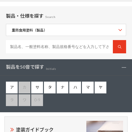
製品・仕様
を探す
Search
製品を50音で探す
Initials
ア
カ
サ
タ
ナ
ハ
マ
ヤ
ラ
ワ
0-9
塗装ガイドブック