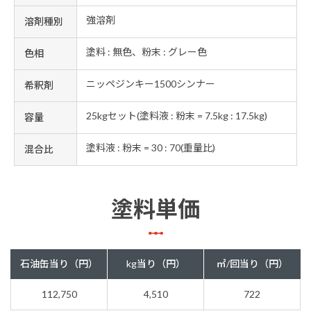
強溶剤
溶剤種別
塗料 : 無色、粉末 : グレー色
色相
ニッペジンキー1500シンナー
希釈剤
25kgセット(塗料液 : 粉末 = 7.5kg : 17.5kg)
容量
塗料液 : 粉末 = 30 : 70(重量比)
混合比
塗料単価
石油缶当り（円）
kg当り（円）
㎡/回当り（円）
112,750
4,510
722