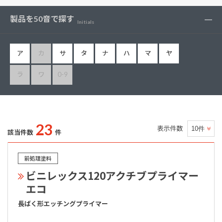
製品を50音で探す
Initials
ア
カ
サ
タ
ナ
ハ
マ
ヤ
ラ
ワ
0-9
23
表示件数
該当件数
件
前処理塗料
ビニレックス120アクチブプライマー
エコ
長ばく形エッチングプライマー