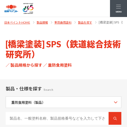
MENU
[橋梁塗装] SPS
日本ペイントHOME
製品情報
重防食用塗料
製品を探す
[橋梁塗装] SPS（鉄道総合技術
研究所）
／ 製品規格から探す ／ 重防食用塗料
製品・仕様
を探す
Search