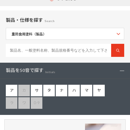
製品・仕様
を探す
Search
製品を50音で探す
Initials
ア
カ
サ
タ
ナ
ハ
マ
ヤ
ラ
ワ
0-9