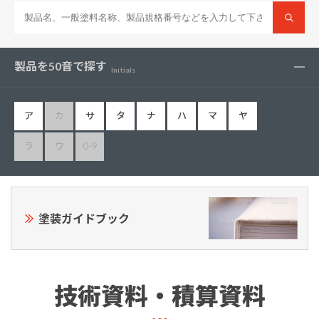
製品を50音で探す
Initials
ア
カ
サ
タ
ナ
ハ
マ
ヤ
ラ
ワ
0-9
塗装ガイドブック
技術資料・積算資料