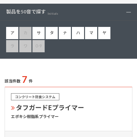
製品を50音で探す
Initials
ア
カ
サ
タ
ナ
ハ
マ
ヤ
ラ
ワ
0-9
7
該当件数
件
コンクリート防食システム
タフガードEプライマー
エポキシ樹脂系プライマー