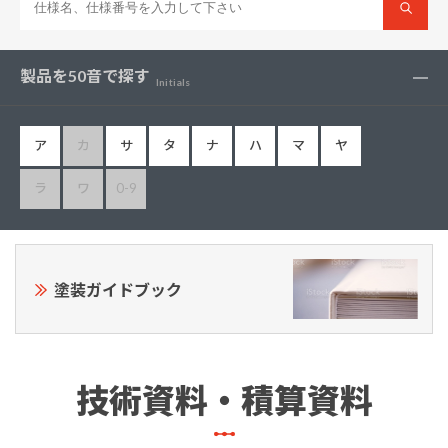
製品を50音で探す
Initials
ア
カ
サ
タ
ナ
ハ
マ
ヤ
ラ
ワ
0-9
塗装ガイドブック
技術資料・積算資料