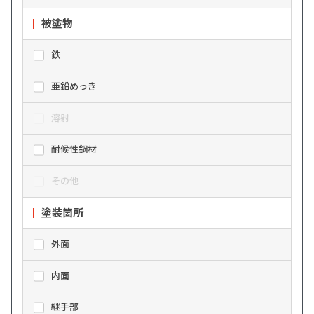
被塗物
鉄
亜鉛めっき
溶射
耐候性鋼材
その他
塗装箇所
外面
内面
継手部