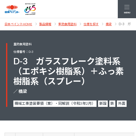
MENU
D-3 ガ
日本ペイントHOME
製品情報
重防食用塗料
仕様を探す
橋梁
重防食用塗料
仕様番号：D-3
D-3 ガラスフレーク塗料系
（エポキシ樹脂系）＋ふっ素
樹脂系（スプレー）
／ 橋梁
機械工事塗装要領（案）・同解説（令和3年2月）
新設
鉄
外面