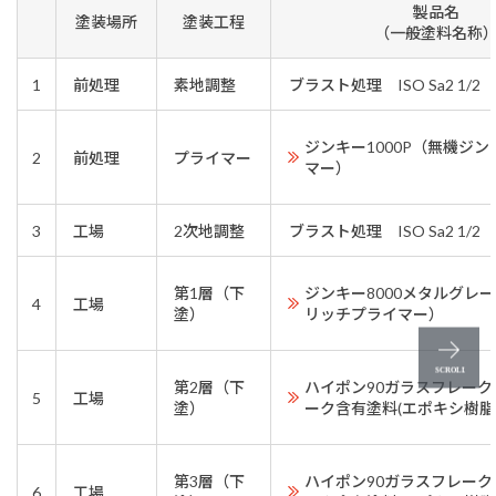
製品名
塗装場所
塗装工程
（一般塗料名称
1
前処理
素地調整
ブラスト処理 ISO Sa2 1/2
ジンキー1000P（無機ジ
2
前処理
プライマー
マー）
3
工場
2次地調整
ブラスト処理 ISO Sa2 1/2
第1層（下
ジンキー8000メタルグレ
4
工場
塗）
リッチプライマー）
第2層（下
ハイポン90ガラスフレー
5
工場
塗）
ーク含有塗料(エポキシ樹脂
第3層（下
ハイポン90ガラスフレー
6
工場