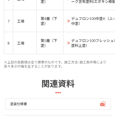
塗）
ーク含有塗料(エポキシ樹脂
第4層（下
デュフロン100中塗K（ふ
7
工場
塗）
中塗）
第5層（下
デュフロン100フレッシュI
8
工場
塗）
塗料上塗）
※上記の各数値は全て標準のものです。施工方法･施工条件等により
各々多少の幅を生ずることがあります。
関連資料
塗装仕様書