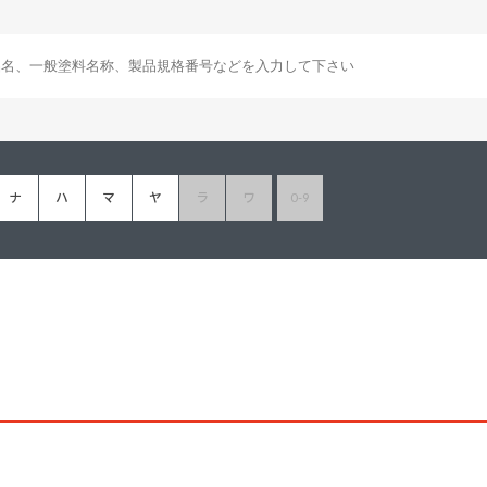
塗料に関する用語を調べることができます
ニッペマンとみん
製品特集
ご利用にあたって
個人情報の取扱
グランセラシリーズ
パーフェクトシ
ナ
ハ
マ
ヤ
ラ
ワ
0-9
プロテクトン
EMO
SUSTAINA SYSTEM
グリーンループB