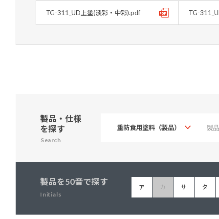
TG-311_UD上塗(淡彩・中彩).pdf
TG-311_
製品・仕様
を探す
Search
製品を50音で探す
ア
カ
サ
タ
Initials