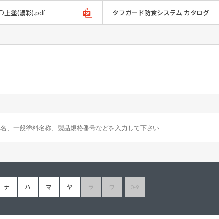
UD上塗(濃彩).pdf
タフガード防食システム カタログ
ナ
ハ
マ
ヤ
ラ
ワ
0-9