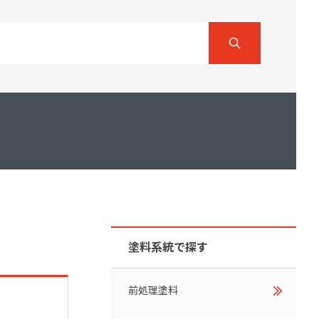
ダイヤモンドコート加盟施工店がお届けする
なのステキな家
品質重視の戸建て住宅システムはこちら
いについて
リーズ
THERMOEYE サーモアイ
ダンジオーラシステム
MK
塗料系統で探す
前処理塗料