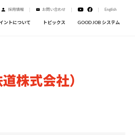
採用情報
お問い合わせ
English
イントについて
トピックス
GOOD JOB システム
装を学ぶ
実績紹介
鉄道株式会社）
ご質問
概要
みなさまへのお知らせ
拠点情報
く学ぶことができます
実際にどんな場所に塗られてるのか見てみましょう
家庭用塗料
自動車補修用塗料
ダイヤモンドコート
ニッペホームプロダクツの
替えガイド
ウェブサイトに移動します
活動