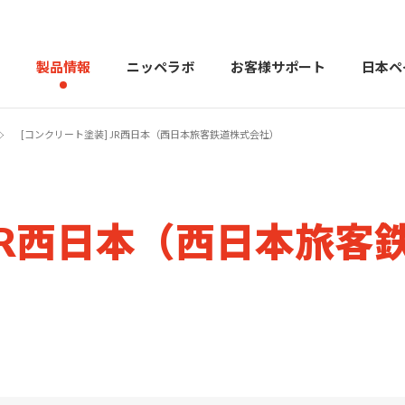
製品情報
ニッペラボ
お客様サポート
日本ペ
[コンクリート塗装] JR西日本（西日本旅客鉄道株式会社）
製品を探す
PERFECT Color Design
塗料・塗
 JR西日本（西日本旅客
販売店様向けサイト
トップメッセージ
よくある
会社
カラーコーディネーター戸建ておすすめ配色
塗料や塗装について幅広
建築用塗料
重防食用塗料
用語集
住まいの塗
お問い合わせ
採用情報
CSR