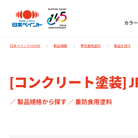
カラー
日本ペイントHOME
製品情報
重防食用塗料
製品を探す
日本ペイント
[コンクリート塗装]
に
お客様サポー
ニッペラボ
／ 製品規格から探す ／ 重防食用塗料
ついて
ト
塗装をする時、施工会社へお願いする時に
製品情報
知っておくべき塗料・塗装の基礎知識をご
日本ペイントグループの一員として、建築
お問い合わせにあたっては、まずは「よく
紹介します。
物や大型構造物用、自動車の補修塗装向け
あるご質問」をご参照ください。