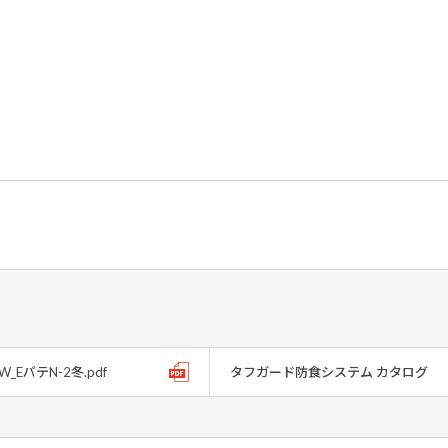
2W_EパテN-2冬.pdf
タフガード防食システム カタログ