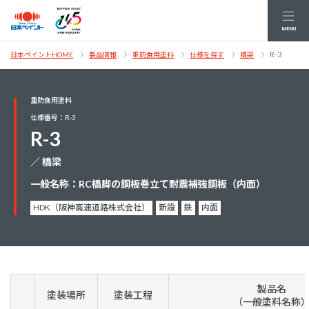
MENU
R-3
日本ペイントHOME
製品情報
重防食用塗料
仕様を探す
橋梁
重防食用塗料
仕様番号：R-3
R-3
／ 橋梁
一般名称：RC橋脚の鋼板巻立て耐震補強鋼板（内面）
HDK（阪神高速道路株式会社）
新設
鉄
内面
製品名
塗装場所
塗装工程
（一般塗料名称