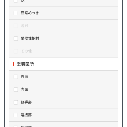
鉄
亜鉛めっき
溶射
耐候性鋼材
その他
塗装箇所
外面
内面
継手部
溶接部