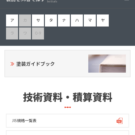
Initials
ア
カ
サ
タ
ナ
ハ
マ
ヤ
ラ
ワ
0-9
塗装ガイドブック
技術資料・積算資料
JIS規格一覧表