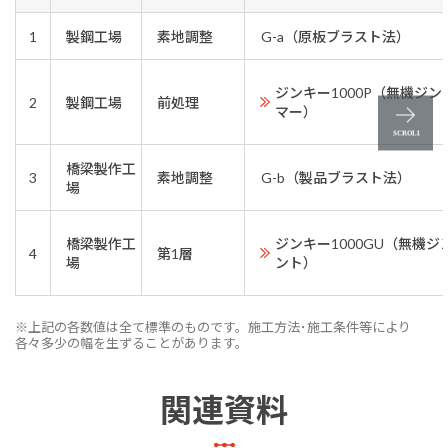
1
製鋼工場
素地調整
G-a（原板ブラスト法）
ジンキー1000P（無機ジ
2
製鋼工場
前処理
マー）
橋梁製作工
3
素地調整
G-b（製品ブラスト法）
場
橋梁製作工
ジンキー1000GU（無機
4
第1層
場
ント）
※上記の各数値は全て標準のものです。施工方法･施工条件等により
各々多少の幅を生ずることがあります。
関連資料