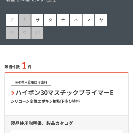
Initials
ア
カ
サ
タ
ナ
ハ
マ
ヤ
ラ
ワ
0-9
1
該当件数
件
海水導入管用防汚塗料
ハイポン30マスチックプライマーE
シリコーン変性エポキシ樹脂下塗り塗料
製品使用説明書、製品カタログ