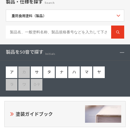
製品・仕様
を探す
Search
製品を50音で探す
Initials
ア
カ
サ
タ
ナ
ハ
マ
ヤ
ラ
ワ
0-9
塗装ガイドブック