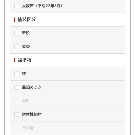
大阪市（平成23年3月）
塗装区分
新設
塗替
被塗物
鉄
亜鉛めっき
溶射
耐候性鋼材
その他