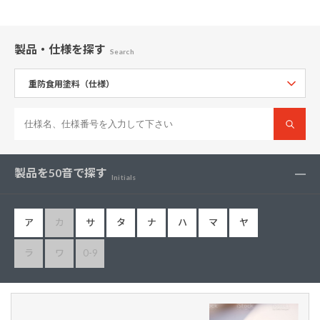
製品・仕様
を探す
Search
製品を50音で探す
Initials
ア
カ
サ
タ
ナ
ハ
マ
ヤ
ラ
ワ
0-9