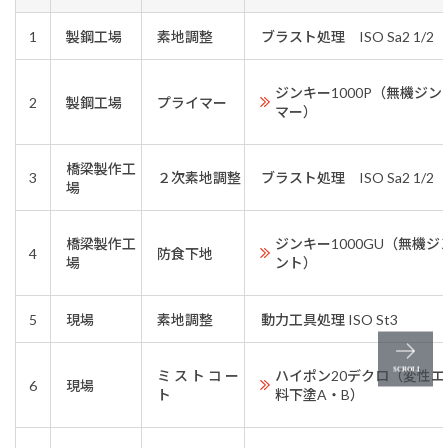
1
製鋼工場
素地調整
ブラスト処理 ISO Sa2 1/2
ジンキー1000P（無機ジ
2
製鋼工場
プライマー
マー）
橋梁製作工
3
２次素地調整
ブラスト処理 ISO Sa2 1/2
場
橋梁製作工
ジンキー1000GU（無機
4
防食下地
場
ント）
5
現場
素地調整
動力工具処理 ISO St3
ミ ス ト コ ー
ハイポン20デクロ（変性
6
現場
ト
料下塗A・B）