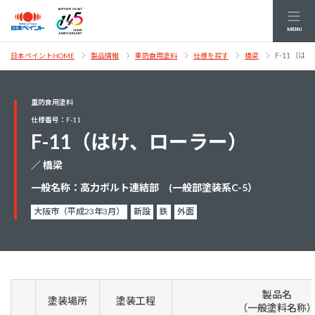
MENU
F-11（は
日本ペイントHOME
製品情報
重防食用塗料
仕様を探す
橋梁
重防食用塗料
仕様番号：F-11
F-11（はけ、ローラー）
／ 橋梁
一般名称：高力ボルト連結部 (一般部塗装系C-5）
大阪市（平成23年3月）
新設
鉄
外面
製品名
塗装場所
塗装工程
（一般塗料名称