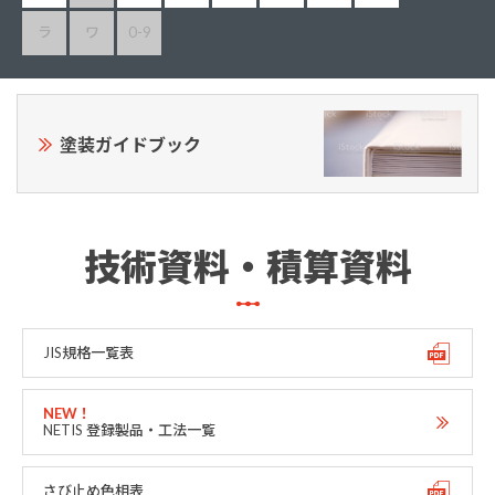
ラ
ワ
0-9
塗装ガイドブック
技術資料・積算資料
JIS規格一覧表
NETIS 登録製品・工法一覧
さび止め色相表