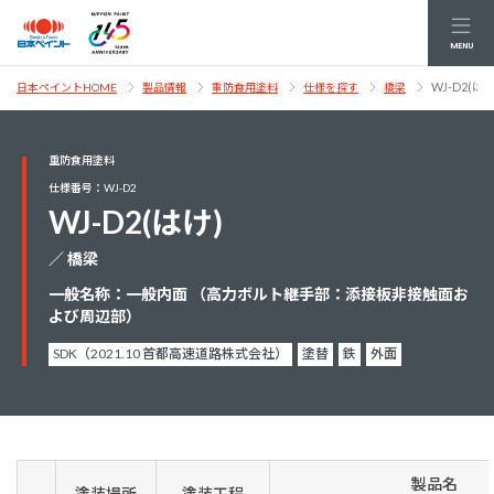
MENU
WJ-D2(はけ
日本ペイントHOME
製品情報
重防食用塗料
仕様を探す
橋梁
重防食用塗料
仕様番号：WJ-D2
WJ-D2(はけ)
／ 橋梁
一般名称：一般内面 （高力ボルト継手部：添接板非接触面お
よび周辺部）
SDK（2021.10 首都高速道路株式会社）
塗替
鉄
外面
製品名
塗装場所
塗装工程