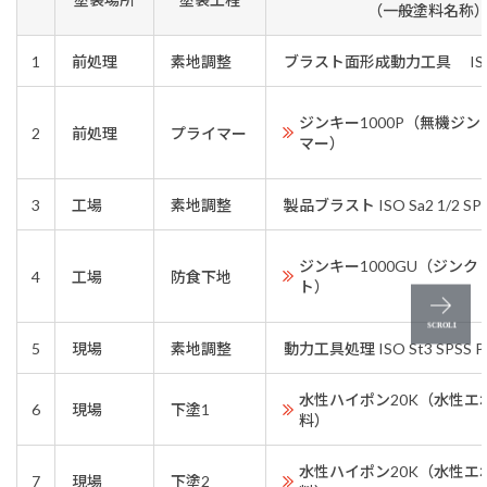
（一般塗料名称
1
前処理
素地調整
ブラスト面形成動力工具 ISO Sa2
ジンキー1000P（無機ジ
2
前処理
プライマー
マー）
3
工場
素地調整
製品ブラスト ISO Sa2 1/2 SPSS
ジンキー1000GU（ジン
4
工場
防食下地
ト）
5
現場
素地調整
動力工具処理 ISO St3 SPSS P
水性ハイポン20K（水性エ
6
現場
下塗1
料）
水性ハイポン20K（水性エ
7
現場
下塗2