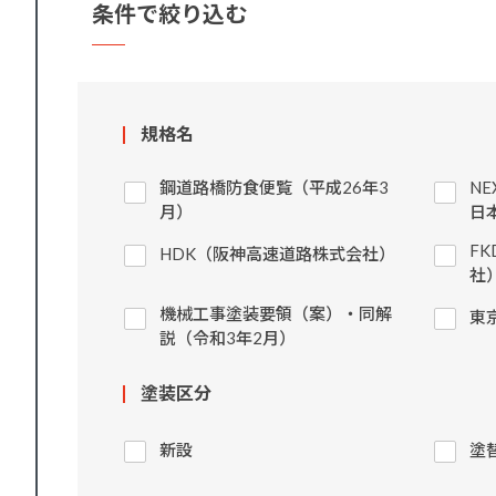
条件で絞り込む
規格名
鋼道路橋防食便覧（平成26年3
N
月）
日
F
HDK（阪神高速道路株式会社）
社
機械工事塗装要領（案）・同解
東
説（令和3年2月）
塗装区分
新設
塗