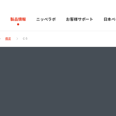
製品情報
ニッペラボ
お客様サポート
日本ペ
橋梁
C-5
製品を探す
PERFECT Color Design
塗料・塗
販売店様向けサイト
トップメッセージ
よくある
会社
カラーコーディネーター戸建ておすすめ配色
塗料や塗装について幅広
建築用塗料
重防食用塗料
用語集
住まいの塗
お問い合わせ
採用情報
CSR