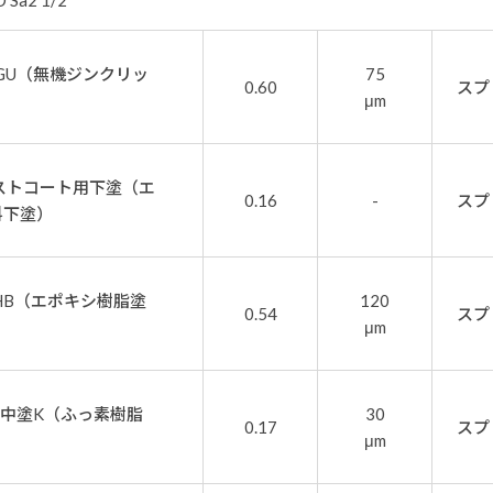
a2 1/2
0GU（無機ジンクリッ
75
0.60
スプ
μm
ストコート用下塗（エ
0.16
-
スプ
料下塗）
-HB（エポキシ樹脂塗
120
0.54
スプ
μm
0中塗K（ふっ素樹脂
30
0.17
スプ
μm