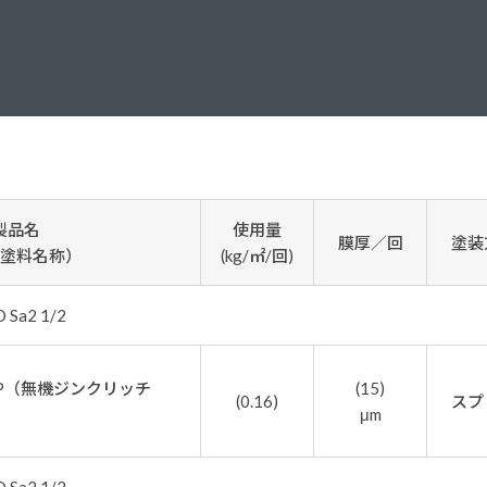
塗料に関する用語を調べることができます
ニッペマンとみん
製品特集
ご利用にあたって
個人情報の取扱
グランセラシリーズ
パーフェクトシ
プロテクトン
EMO
製品名
使用量
膜厚／回
塗装
SUSTAINA SYSTEM
グリーンループB
塗料名称）
(kg/㎡/回)
a2 1/2
0P（無機ジンクリッチ
(15)
(0.16)
スプ
μm