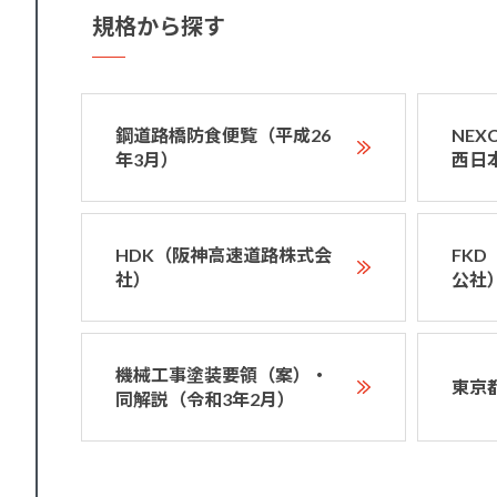
規格から探す
鋼道路橋防食便覧（平成26
NE
年3月）
西日
HDK（阪神高速道路株式会
FK
社）
公社
機械工事塗装要領（案）・
東京
同解説（令和3年2月）