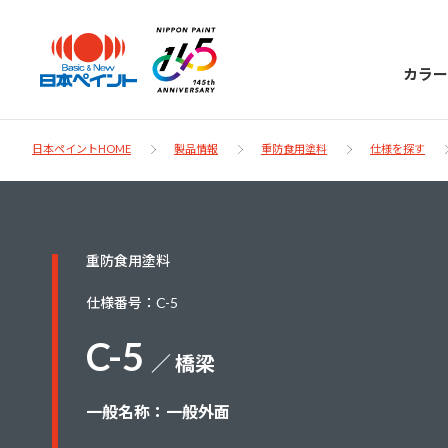
カラー
日本ペイントHOME
製品情報
重防食用塗料
仕様を探す
日本ペイント
重防食用塗料
に
お客様サポー
ニッペラボ
仕様番号：C-5
ついて
ト
C-5
／ 橋梁
塗装をする時、施工会社へお願いする時に
製品情報
知っておくべき塗料・塗装の基礎知識をご
日本ペイントグループの一員として、建築
一般名称：一般外面
お問い合わせにあたっては、まずは「よく
紹介します。
物や大型構造物用、自動車の補修塗装向け
あるご質問」をご参照ください。