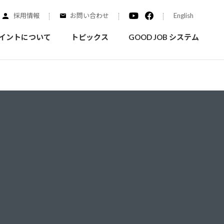
採用情報
お問い合わせ
English
イントについて
トピックス
GOOD JOB システム
装を学ぶ
実績紹介
ご質問
概要
みなさまへのお知らせ
拠点情報
く学ぶことができます
実際にどんな場所に塗られてるのか見てみましょう
家庭用塗料
自動車補修用塗料
ダイヤモンドコート
ニッペホームプロダクツの
替えガイド
ウェブサイトに移動します
活動