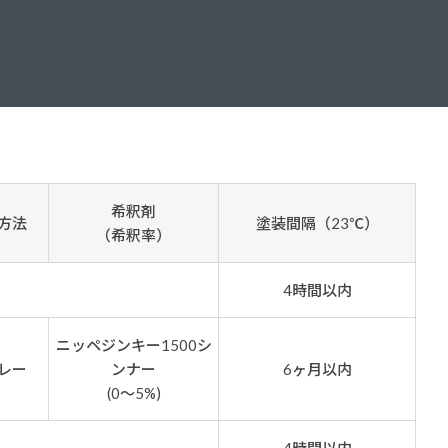
ダイヤモンドコート加盟施工店がお届けする
なのステキな家
品質重視の戸建て住宅システムはこちら
いについて
リーズ
THERMOEYE サーモアイ
ダンジオーラシステム
希釈剤
方法
塗装間隔（23℃）
MK
（希釈率）
4時間以内
ニッペジンキー1500シ
レー
ンナー
6ヶ月以内
(0～5%)