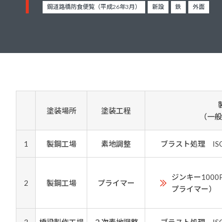
建築・重防食・自動車補修用の各分野で、
鋼道路橋防食便覧（平成26年3月）
新設
鉄
外面
塗料の開発・製造および販売を展開。全国
幅広い製品ラインナップをご用意していま
のネットワークを通じて、卓越した塗料の
す。
意匠性とコーティング技術をご提供してま
いります。
塗装場所
塗装工程
（一般
1
製鋼工場
素地調整
ブラスト処理 ISO S
ジンキー100
2
製鋼工場
プライマー
プライマー）