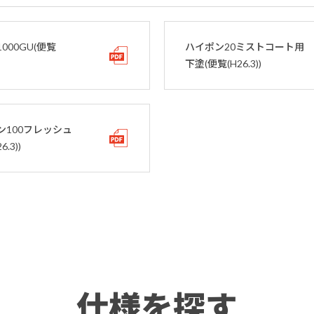
000GU(便覧
ハイポン20ミストコート用
下塗(便覧(H26.3))
ン100フレッシュ
6.3))
仕様を探す