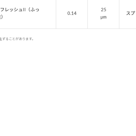
0フレッシュII（ふっ
25
0.14
スプ
塗）
μm
生ずることがあります。