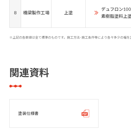
デュフロン10
8
橋梁製作工場
上塗
素樹脂塗料上
※上記の各数値は全て標準のものです。施工方法･施工条件等により各々多少の幅を
関連資料
塗装仕様書