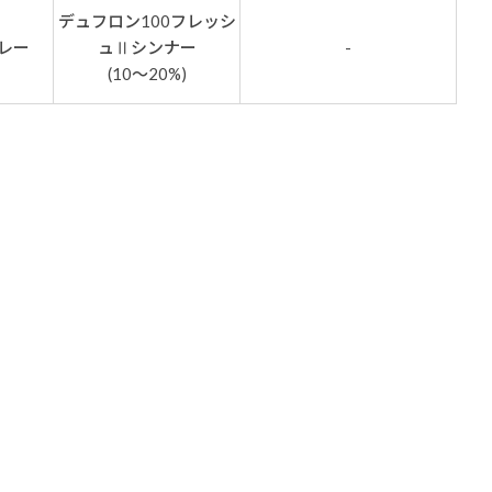
デュフロン100フレッシ
レー
ュⅡシンナー
-
(10～20%)