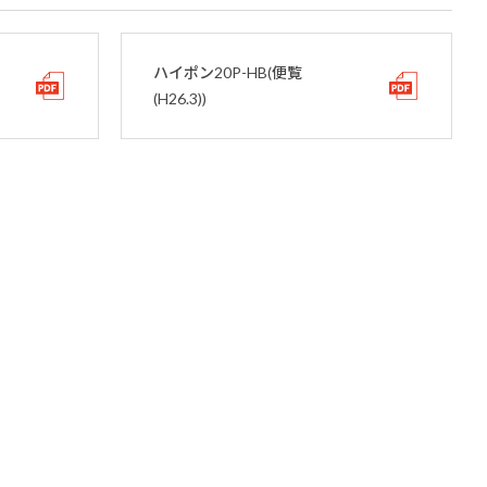
ハイポン20P-HB(便覧
(H26.3))