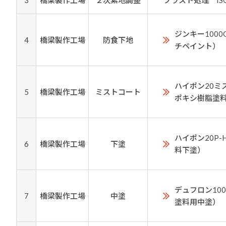
3
橋梁製作工場
２次素地調整
ブラスト処理 ISO S
ジンキー100
4
橋梁製作工場
防食下地
チペイント）
ハイポン20ミ
5
橋梁製作工場
ミストコート
ポキシ樹脂塗
ハイポン20P
6
橋梁製作工場
下塗
料下塗）
デュフロン10
7
橋梁製作工場
中塗
塗料用中塗）