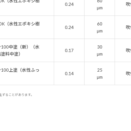
0K（水性エポキシ樹
60
0.24
吹
μm
0K（水性エポキシ樹
60
0.24
吹
μm
100中塗（新）（水
30
0.17
吹
脂塗料中塗）
μm
100上塗（水性ふっ
25
0.14
吹
μm
生ずることがあります。