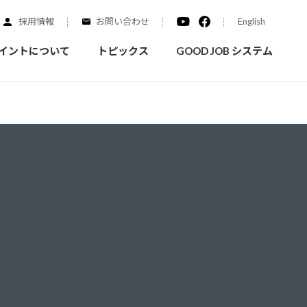
採用情報
お問い合わせ
English
イントについて
トピックス
GOOD JOB システム
装を学ぶ
実績紹介
ご質問
概要
みなさまへのお知らせ
拠点情報
く学ぶことができます
実際にどんな場所に塗られてるのか見てみましょう
家庭用塗料
自動車補修用塗料
ダイヤモンドコート
ニッペホームプロダクツの
替えガイド
ウェブサイトに移動します
活動