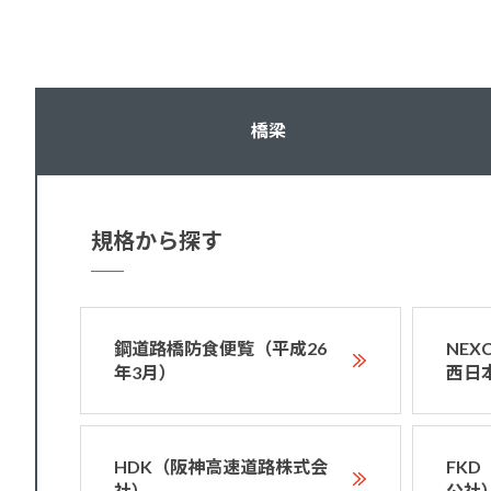
橋梁
規格から探す
鋼道路橋防食便覧（平成26
NE
年3月）
西日
HDK（阪神高速道路株式会
FK
社）
公社