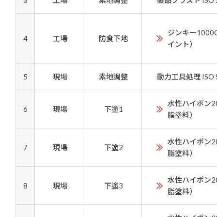
3
工場
素地調整
製品ブラスト ISO Sa2
ジンキー100
4
工場
防食下地
イント）
5
現場
素地調整
動力工具処理 ISO St
水性ハイポン2
6
現場
下塗1
脂塗料）
水性ハイポン2
7
現場
下塗2
脂塗料）
水性ハイポン2
8
現場
下塗3
脂塗料）