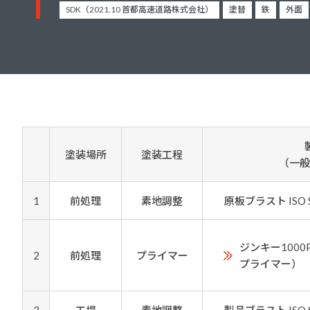
建築・重防食・自動車補修用の各分野で、
SDK（2021.10 首都高速道路株式会社）
塗替
鉄
外面
塗料の開発・製造および販売を展開。全国
幅広い製品ラインナップをご用意していま
のネットワークを通じて、卓越した塗料の
す。
意匠性とコーティング技術をご提供してま
いります。
塗装場所
塗装工程
（一般
1
前処理
素地調整
原板ブラスト ISO Sa2
ジンキー100
2
前処理
プライマー
プライマー）