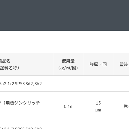
塗料に関する用語を調べることができます
ニッペマンとみん
製品特集
ご利用にあたって
個人情報の取扱
グランセラシリーズ
パーフェクトシ
プロテクトン
EMO
製品名
使用量
膜厚／回
塗装
SUSTAINA SYSTEM
グリーンループB
塗料名称）
(kg/㎡/回)
 1/2 SPSS Sd2, Sh2
0P（無機ジンクリッチ
15
0.16
吹
μm