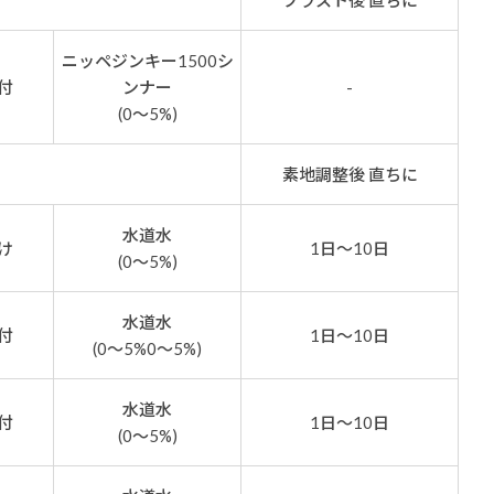
ブラスト後 直ちに
ニッペジンキー1500シ
付
ンナー
-
(0～5%)
素地調整後 直ちに
水道水
け
1日～10日
(0～5%)
水道水
付
1日～10日
(0～5%0～5%)
水道水
付
1日～10日
(0～5%)