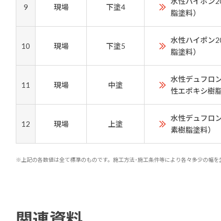
水性ハイポン2
9
現場
下塗4
脂塗料）
水性ハイポン2
10
現場
下塗5
脂塗料）
水性デュフロン
11
現場
中塗
性エポキシ樹
水性デュフロン
12
現場
上塗
素樹脂塗料）
※上記の各数値は全て標準のものです。施工方法･施工条件等により各々多少の幅を
関連資料