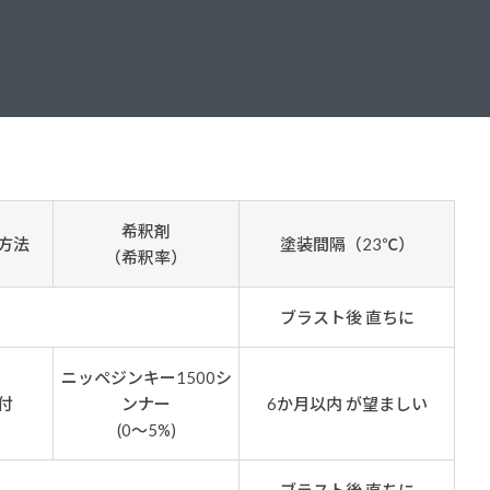
ダイヤモンドコート加盟施工店がお届けする
なのステキな家
品質重視の戸建て住宅システムはこちら
いについて
リーズ
THERMOEYE サーモアイ
ダンジオーラシステム
希釈剤
方法
塗装間隔（23℃）
MK
（希釈率）
ブラスト後 直ちに
ニッペジンキー1500シ
付
ンナー
6か月以内 が望ましい
(0～5%)