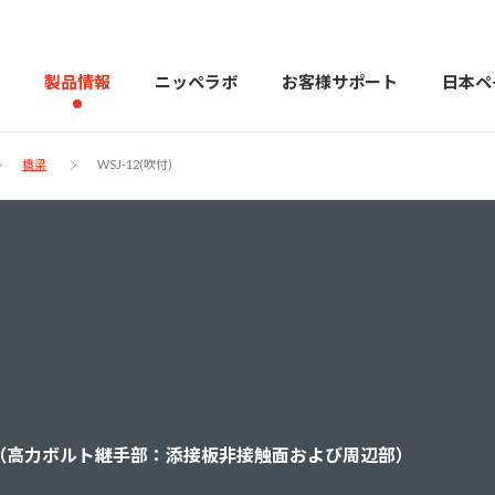
製品情報
ニッペラボ
お客様サポート
日本ペ
橋梁
WSJ-12(吹付)
製品を探す
PERFECT Color Design
塗料・塗
販売店様向けサイト
トップメッセージ
よくある
会社
カラーコーディネーター戸建ておすすめ配色
塗料や塗装について幅広
建築用塗料
重防食用塗料
（高力ボルト継手部：添接板非接触面および周辺部）
用語集
住まいの塗
お問い合わせ
採用情報
CSR