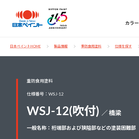
カラー
日本ペイントHOME
製品情報
重防食用塗料
仕様を探す
日本ペイント
重防食用塗料
に
お客様サポー
ニッペラボ
仕様番号：WSJ-12
ついて
ト
WSJ-12(吹付)
／ 橋梁
塗装をする時、施工会社へお願いする時に
製品情報
知っておくべき塗料・塗装の基礎知識をご
日本ペイントグループの一員として、建築
一般名称：桁端部および狭隘部などの塗装困難部
お問い合わせにあたっては、まずは「よく
紹介します。
物や大型構造物用、自動車の補修塗装向け
あるご質問」をご参照ください。