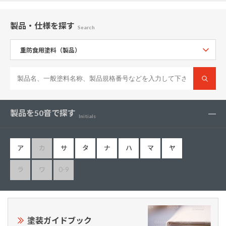
製品・仕様
を探す
Search
製品を50音で探す
Initials
ア
カ
サ
タ
ナ
ハ
マ
ヤ
ラ
ワ
0-9
塗装ガイドブック