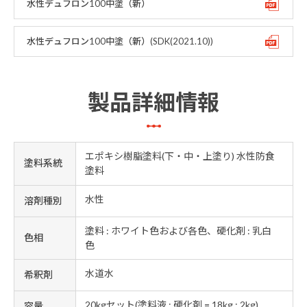
水性デュフロン100中塗（新）
水性デュフロン100中塗（新）(SDK(2021.10))
製品詳細情報
エポキシ樹脂塗料(下・中・上塗り) 水性防食
塗料系統
塗料
水性
溶剤種別
塗料 : ホワイト色および各色、硬化剤 : 乳白
色相
色
水道水
希釈剤
20kgセット(塗料液 : 硬化剤 = 18kg : 2kg)
容量