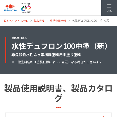
MENU
水性デュフロン100中塗（新）
日本ペイントHOME
製品情報
重防食用塗料
重防食用塗料
水性デュフロン100中塗（新）
非危険物水性ふっ素樹脂塗料用中塗り塗料
※一般塗料名称は塗装仕様によって変更になる場合がございます
製品使用説明書、製品カタロ
グ