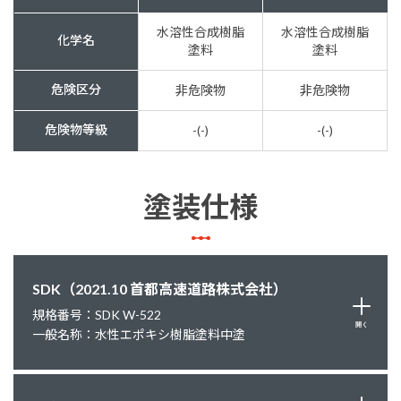
水溶性合成樹脂
水溶性合成樹脂
化学名
塗料
塗料
危険区分
非危険物
非危険物
危険物等級
-(-)
-(-)
塗装仕様
SDK（2021.10 首都高速道路株式会社）
規格番号：SDK W-522
開く
一般名称：水性エポキシ樹脂塗料中塗