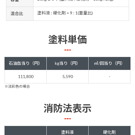
塗料液 : 硬化剤 = 9 : 1(重量比)
混合比
塗料単価
石油缶当り（円）
kg当り（円）
㎡/回当り（円）
111,800
5,590
-
※淡彩色の場合
消防法表示
塗料液
硬化剤