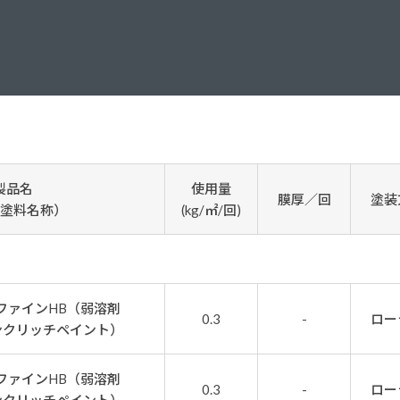
塗料に関する用語を調べることができます
ニッペマンとみん
製品特集
ご利用にあたって
個人情報の取扱
グランセラシリーズ
パーフェクトシ
プロテクトン
EMO
製品名
使用量
膜厚／回
塗装
SUSTAINA SYSTEM
グリーンループB
塗料名称）
(kg/㎡/回)
0ファインHB（弱溶剤
0.3
-
ロー
ンクリッチペイント）
0ファインHB（弱溶剤
0.3
-
ロー