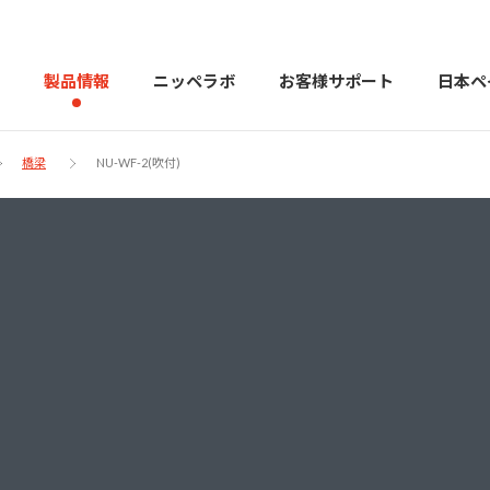
製品情報
ニッペラボ
お客様サポート
日本ペ
橋梁
NU-WF-2(吹付)
製品を探す
PERFECT Color Design
塗料・塗
販売店様向けサイト
トップメッセージ
よくある
会社
カラーコーディネーター戸建ておすすめ配色
塗料や塗装について幅広
建築用塗料
重防食用塗料
用語集
住まいの塗
お問い合わせ
採用情報
CSR