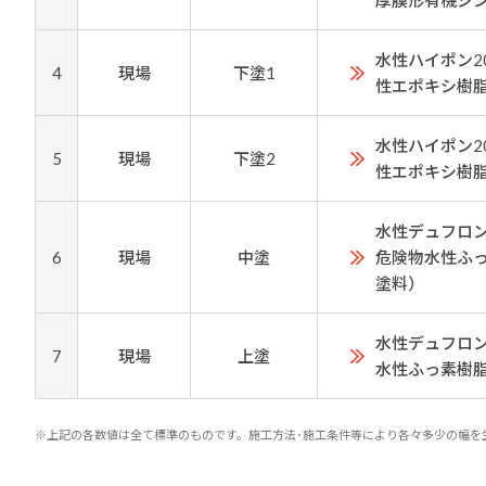
厚膜形有機ジ
水性ハイポン2
4
現場
下塗1
性エポキシ樹
水性ハイポン2
5
現場
下塗2
性エポキシ樹
水性デュフロン
6
現場
中塗
危険物水性ふ
塗料）
水性デュフロン
7
現場
上塗
水性ふっ素樹
※上記の各数値は全て標準のものです。施工方法･施工条件等により各々多少の幅を