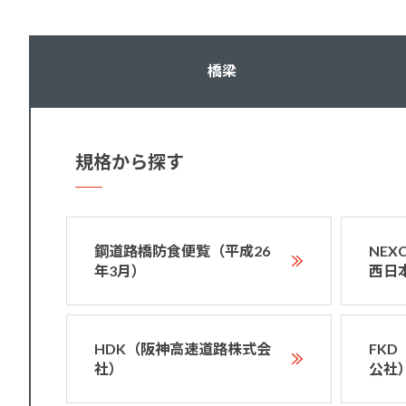
橋梁
規格から探す
鋼道路橋防食便覧（平成26
NE
年3月）
西日
HDK（阪神高速道路株式会
FK
社）
公社