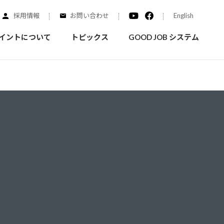
採用情報
お問い合わせ
English
イントについて
トピックス
GOOD JOB システム
装を学ぶ
実績紹介
ご質問
概要
みなさまへのお知らせ
拠点情報
く学ぶことができます
実際にどんな場所に塗られてるのか見てみましょう
家庭用塗料
自動車補修用塗料
ダイヤモンドコート
ニッペホームプロダクツの
替えガイド
ウェブサイトに移動します
活動