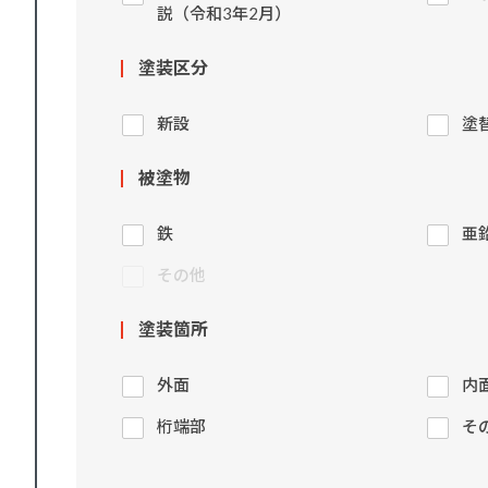
説（令和3年2月）
塗装区分
新設
塗
被塗物
鉄
亜
その他
塗装箇所
外面
内
桁端部
そ