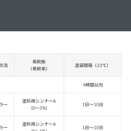
ダイヤモンドコート加盟施工店がお届けする
なのステキな家
品質重視の戸建て住宅システムはこちら
いについて
リーズ
THERMOEYE サーモアイ
ダンジオーラシステム
希釈剤
方法
塗装間隔（23℃）
MK
（希釈率）
4時間以内
塗料用シンナーA
ラー
1日～10日
(0～5%)
塗料用シンナーA
ラー
1日～10日