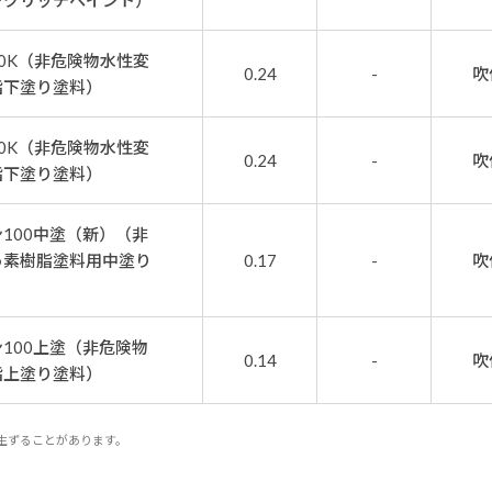
ンクリッチペイント）
0K（非危険物水性変
0.24
-
吹
脂下塗り塗料）
0K（非危険物水性変
0.24
-
吹
脂下塗り塗料）
100中塗（新）（非
っ素樹脂塗料用中塗り
0.17
-
吹
100上塗（非危険物
0.14
-
吹
脂上塗り塗料）
生ずることがあります。