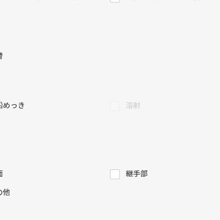
替
鉛めっき
溶射
面
継手部
の他