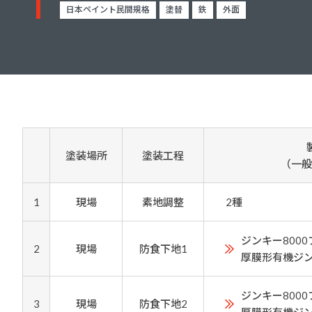
建築・重防食・自動車補修用の各分野で、
日本ペイント民間規格
塗替
鉄
外面
塗料の開発・製造および販売を展開。全国
幅広い製品ラインナップをご用意していま
のネットワークを通じて、卓越した塗料の
す。
意匠性とコーティング技術をご提供してま
いります。
塗装場所
塗装工程
（一般
1
現場
素地調整
2種
ジンキー800
2
現場
防食下地1
厚膜形有機ジ
ジンキー800
3
現場
防食下地2