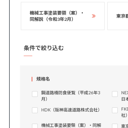
機械工事塗装要領（案）・
東京
同解説（令和3年2月）
条件で絞り込む
規格名
鋼道路橋防食便覧（平成26年3
N
月）
日
F
HDK（阪神高速道路株式会社）
社
機械工事塗装要領（案）・同解
東