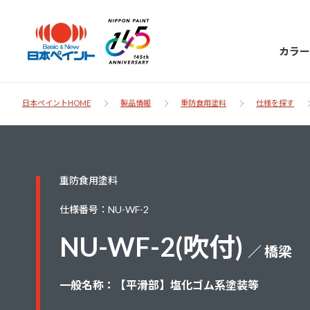
カラー
日本ペイントHOME
製品情報
重防食用塗料
仕様を探す
日本ペイント
重防食用塗料
に
お客様サポー
ニッペラボ
仕様番号：NU-WF-2
ついて
ト
NU-WF-2(吹付)
／ 橋梁
塗装をする時、施工会社へお願いする時に
製品情報
知っておくべき塗料・塗装の基礎知識をご
日本ペイントグループの一員として、建築
一般名称：【平滑部】塩化ゴム系塗装等
お問い合わせにあたっては、まずは「よく
紹介します。
物や大型構造物用、自動車の補修塗装向け
あるご質問」をご参照ください。