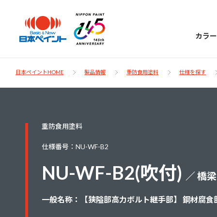
カラー
日本ペイントHOME
製品情報
重防食用塗料
仕様を探す
日本ペイント
重防食用塗料
に
お客様サポー
ニッペラボ
仕様番号：NU-WF-B2
ついて
ト
NU-WF-B2(吹付)
／ 橋梁
塗装をする時、施工会社へお願いする時に
製品情報
知っておくべき塗料・塗装の基礎知識をご
日本ペイントグループの一員として、建築
一般名称：【狭隘部高力ボルト継手部】 鋼材腐食
お問い合わせにあたっては、まずは「よく
紹介します。
物や大型構造物用、自動車の補修塗装向け
あるご質問」をご参照ください。