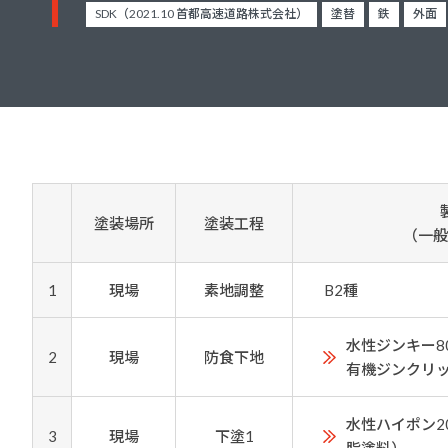
建築・重防食・自動車補修用の各分野で、
SDK（2021.10 首都高速道路株式会社）
塗替
鉄
外面
塗料の開発・製造および販売を展開。全国
幅広い製品ラインナップをご用意していま
のネットワークを通じて、卓越した塗料の
す。
意匠性とコーティング技術をご提供してま
いります。
塗装場所
塗装工程
（一般
1
現場
素地調整
B2種
水性ジンキー8
2
現場
防食下地
有機ジンクリ
水性ハイポン2
3
現場
下塗1