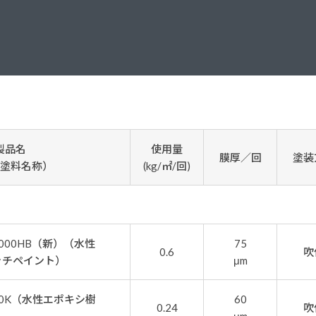
塗料に関する用語を調べることができます
ニッペマンとみん
製品特集
ご利用にあたって
個人情報の取扱
グランセラシリーズ
パーフェクトシ
プロテクトン
EMO
製品名
使用量
膜厚／回
塗装
SUSTAINA SYSTEM
グリーンループB
塗料名称）
(kg/㎡/回)
000HB（新）（水性
75
0.6
吹
ッチペイント）
μm
0K（水性エポキシ樹
60
0.24
吹