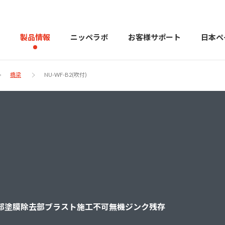
製品情報
ニッペラボ
お客様サポート
日本ペ
橋梁
NU-WF-B2(吹付)
製品を探す
PERFECT Color Design
塗料・塗
販売店様向けサイト
トップメッセージ
よくある
会社
カラーコーディネーター戸建ておすすめ配色
塗料や塗装について幅広
建築用塗料
重防食用塗料
部塗膜除去部ブラスト施工不可無機ジンク残存
用語集
住まいの塗
お問い合わせ
採用情報
CSR