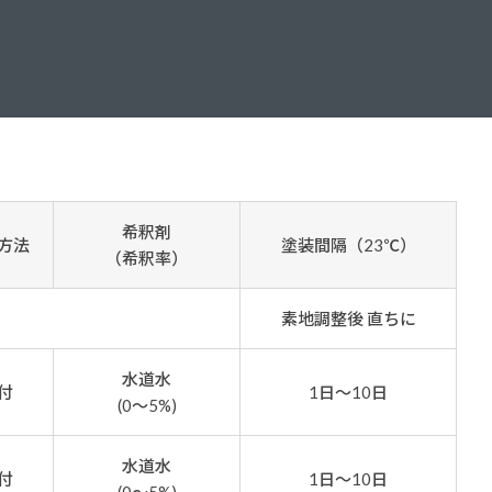
ダイヤモンドコート加盟施工店がお届けする
なのステキな家
品質重視の戸建て住宅システムはこちら
いについて
リーズ
THERMOEYE サーモアイ
ダンジオーラシステム
希釈剤
方法
塗装間隔（23℃）
MK
（希釈率）
素地調整後 直ちに
水道水
付
1日～10日
(0～5%)
水道水
付
1日～10日