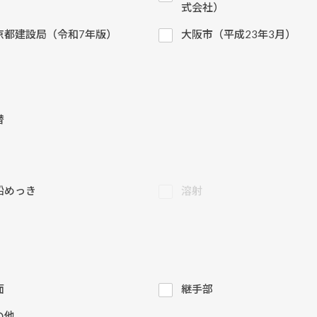
）
式会社）
京都建設局（令和7年版）
大阪市（平成23年3月）
替
鉛めっき
溶射
面
継手部
の他