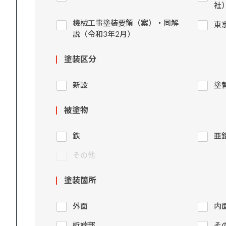
社
機械工事塗装要領（案）・同解
東
説（令和3年2月）
塗装区分
新設
塗
被塗物
鉄
亜
その他
塗装箇所
外面
内
桁端部
そ