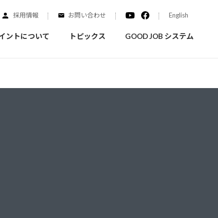
採用情報
お問い合わせ
English
イントについて
トピックス
GOOD JOB システム
装を学ぶ
実績紹介
ご質問
概要
みなさまへのお知らせ
拠点情報
く学ぶことができます
実際にどんな場所に塗られてるのか見てみましょう
家庭用塗料
自動車補修用塗料
ダイヤモンドコート
ニッペホームプロダクツの
替えガイド
ウェブサイトに移動します
活動