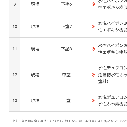
水性ハイポン2
9
現場
下塗6
性エポキシ樹
水性ハイポン2
10
現場
下塗7
性エポキシ樹
水性ハイポン2
11
現場
下塗8
性エポキシ樹
水性デュフロン
12
現場
中塗
危険物水性ふ
塗料）
水性デュフロン
13
現場
上塗
水性ふっ素樹
※上記の各数値は全て標準のものです。施工方法･施工条件等により各々多少の幅を