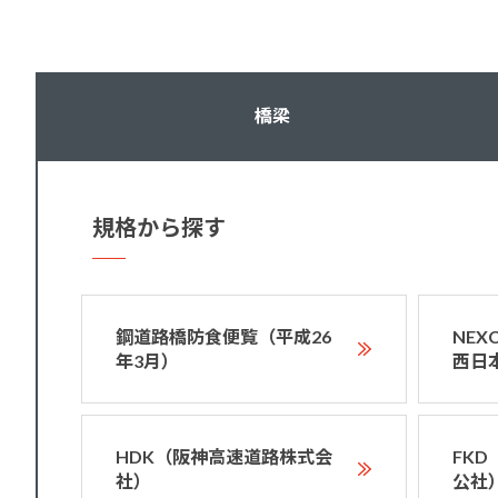
橋梁
規格から探す
鋼道路橋防食便覧（平成26
NE
年3月）
西日
HDK（阪神高速道路株式会
FK
社）
公社