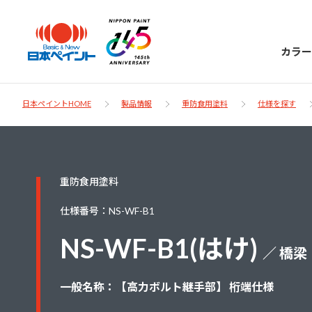
カラー
日本ペイントHOME
製品情報
重防食用塗料
仕様を探す
日本ペイント
重防食用塗料
に
お客様サポー
ニッペラボ
仕様番号：NS-WF-B1
ついて
ト
NS-WF-B1(はけ)
／ 橋梁
塗装をする時、施工会社へお願いする時に
製品情報
知っておくべき塗料・塗装の基礎知識をご
日本ペイントグループの一員として、建築
一般名称：【高力ボルト継手部】 桁端仕様
お問い合わせにあたっては、まずは「よく
紹介します。
物や大型構造物用、自動車の補修塗装向け
あるご質問」をご参照ください。