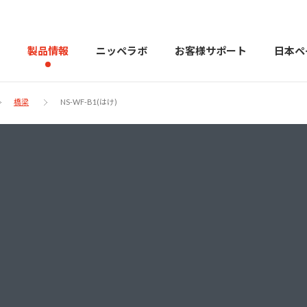
製品情報
ニッペラボ
お客様サポート
日本ペ
橋梁
NS-WF-B1(はけ)
製品を探す
PERFECT Color Design
塗料・塗
販売店様向けサイト
トップメッセージ
よくある
会社
カラーコーディネーター戸建ておすすめ配色
塗料や塗装について幅広
建築用塗料
重防食用塗料
用語集
住まいの塗
お問い合わせ
採用情報
CSR