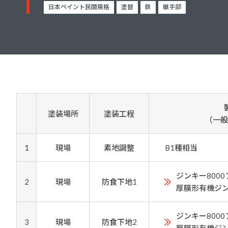
建築・重防食・自動車補修用の各分野で、
日本ペイント民間規格
塗替
鉄
継手部
塗料の開発・製造および販売を展開。全国
幅広い製品ラインナップをご用意していま
のネットワークを通じて、卓越した塗料の
す。
意匠性とコーティング技術をご提供してま
いります。
塗装場所
塗装工程
（一般
1
現場
素地調整
B1種相当
ジンキー800
2
現場
防食下地1
厚膜形有機ジ
ジンキー800
3
現場
防食下地2