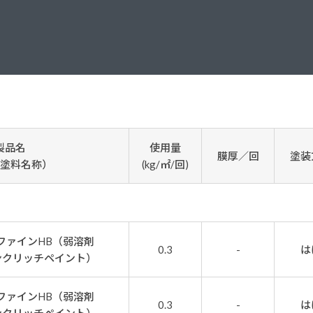
塗料に関する用語を調べることができます
ニッペマンとみん
製品特集
ご利用にあたって
個人情報の取扱
グランセラシリーズ
パーフェクトシ
プロテクトン
EMO
製品名
使用量
膜厚／回
塗装
SUSTAINA SYSTEM
グリーンループB
塗料名称）
(kg/㎡/回)
0ファインHB（弱溶剤
0.3
-
は
ンクリッチペイント）
0ファインHB（弱溶剤
0.3
-
は