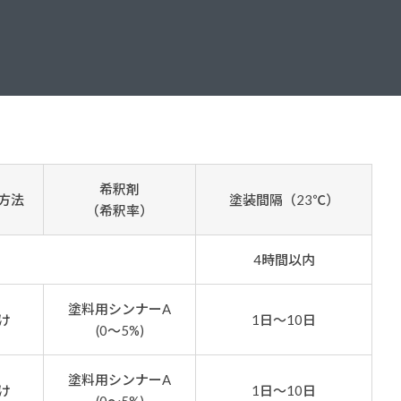
ダイヤモンドコート加盟施工店がお届けする
なのステキな家
品質重視の戸建て住宅システムはこちら
いについて
リーズ
THERMOEYE サーモアイ
ダンジオーラシステム
希釈剤
方法
塗装間隔（23℃）
MK
（希釈率）
4時間以内
塗料用シンナーA
け
1日～10日
(0～5%)
塗料用シンナーA
け
1日～10日