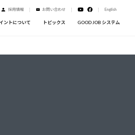
採用情報
お問い合わせ
English
イントについて
トピックス
GOOD JOB システム
装を学ぶ
実績紹介
ご質問
概要
みなさまへのお知らせ
拠点情報
く学ぶことができます
実際にどんな場所に塗られてるのか見てみましょう
家庭用塗料
自動車補修用塗料
ダイヤモンドコート
ニッペホームプロダクツの
替えガイド
ウェブサイトに移動します
活動