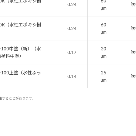
0K（水性エポキシ樹
60
0.24
吹
μm
0K（水性エポキシ樹
60
0.24
吹
μm
100中塗（新）（水
30
0.17
吹
脂塗料中塗）
μm
100上塗（水性ふっ
25
0.14
吹
μm
生ずることがあります。