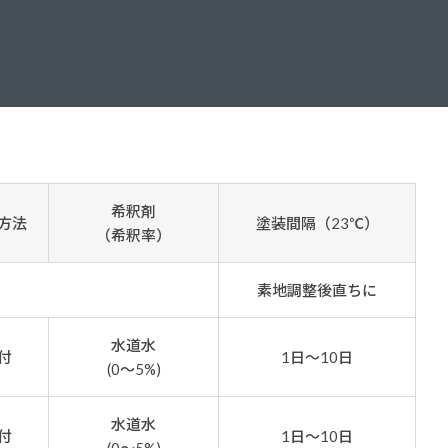
ダイヤモンドコート加盟施工店がお届けする
なのステキな家
品質重視の戸建て住宅システムはこちら
いについて
リーズ
THERMOEYE サーモアイ
ダンジオーラシステム
希釈剤
方法
塗装間隔（23℃）
MK
（希釈率）
素地調整後直ちに
水道水
付
1日～10日
(0～5%)
水道水
付
1日～10日