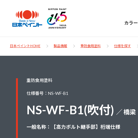
カラー
日本ペイントHOME
製品情報
重防食用塗料
仕様を探す
日本ペイント
重防食用塗料
に
お客様サポー
ニッペラボ
仕様番号：NS-WF-B1
ついて
ト
NS-WF-B1(吹付)
／ 橋梁
塗装をする時、施工会社へお願いする時に
製品情報
知っておくべき塗料・塗装の基礎知識をご
日本ペイントグループの一員として、建築
一般名称：【高力ボルト継手部】桁端仕様
お問い合わせにあたっては、まずは「よく
紹介します。
物や大型構造物用、自動車の補修塗装向け
あるご質問」をご参照ください。