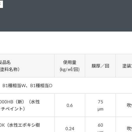
塗料に関する用語を調べることができます
ニッペマンとみん
部
製品特集
ご利用にあたって
個人情報の取扱
グランセラシリーズ
パーフェクトシ
プロテクトン
EMO
製品名
使用量
膜厚／回
塗装
SUSTAINA SYSTEM
グリーンループB
塗料名称）
(kg/㎡/回)
H、B1種相当W、B1種相当D
000HB（新）（水性
75
0.6
吹
ッチペイント）
μm
0K（水性エポキシ樹
60
0.24
吹