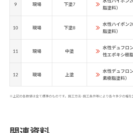
水性ハイポン2
9
現場
下塗7
脂塗料）
水性ハイポン2
10
現場
下塗8
脂塗料）
水性デュフロン
11
現場
中塗
性エポキシ樹
水性デュフロン
12
現場
上塗
素樹脂塗料）
※上記の各数値は全て標準のものです。施工方法･施工条件等により各々多少の幅を
関連資料