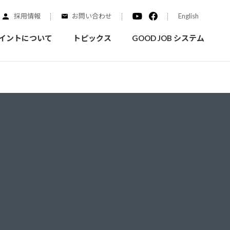
採用情報
お問い合わせ
English
イントについて
トピックス
GOOD JOB システム
装を学ぶ
実績紹介
ご質問
概要
みなさまへのお知らせ
拠点情報
く学ぶことができます
実際にどんな場所に塗られてるのか見てみましょう
家庭用塗料
自動車補修用塗料
ダイヤモンドコート
ニッペホームプロダクツの
替えガイド
ウェブサイトに移動します
活動