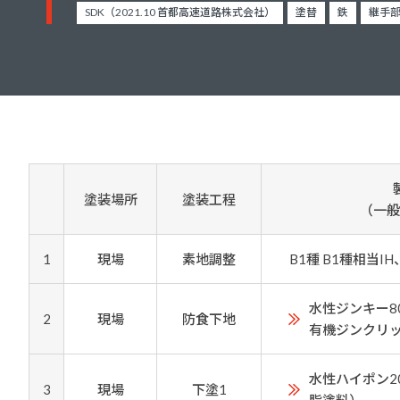
建築・重防食・自動車補修用の各分野で、
SDK（2021.10 首都高速道路株式会社）
塗替
鉄
継手
塗料の開発・製造および販売を展開。全国
幅広い製品ラインナップをご用意していま
のネットワークを通じて、卓越した塗料の
す。
意匠性とコーティング技術をご提供してま
いります。
塗装場所
塗装工程
（一般
1
現場
素地調整
B1種 B1種相当I
水性ジンキー8
2
現場
防食下地
有機ジンクリ
水性ハイポン2
3
現場
下塗1