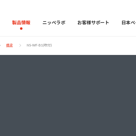
製品情報
ニッペラボ
お客様サポート
日本ペ
橋梁
NS-WF-B1(吹付)
製品を探す
PERFECT Color Design
塗料・塗
販売店様向けサイト
トップメッセージ
よくある
会社
カラーコーディネーター戸建ておすすめ配色
塗料や塗装について幅広
建築用塗料
重防食用塗料
用語集
住まいの塗
お問い合わせ
採用情報
CSR