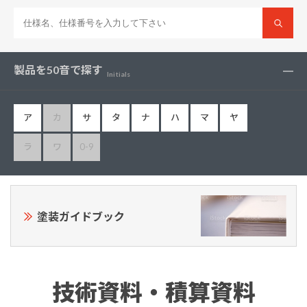
製品を50音で探す
Initials
ア
カ
サ
タ
ナ
ハ
マ
ヤ
ラ
ワ
0-9
塗装ガイドブック
技術資料・積算資料