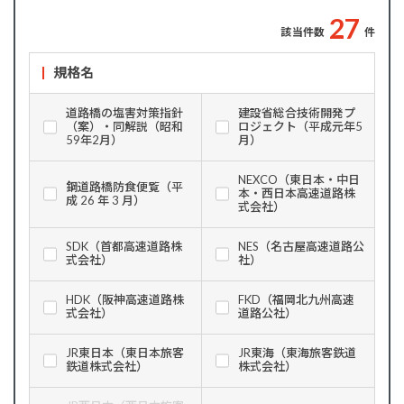
2
7
該当件数
件
規格名
道路橋の塩害対策指針
建設省総合技術開発プ
（案）・同解説（昭和
ロジェクト（平成元年5
59年2月）
月）
NEXCO（東日本・中日
鋼道路橋防食便覧（平
本・西日本高速道路株
成 26 年 3 月）
式会社）
SDK（首都高速道路株
NES（名古屋高速道路公
式会社）
社）
HDK（阪神高速道路株
FKD（福岡北九州高速
式会社）
道路公社）
JR東日本（東日本旅客
JR東海（東海旅客鉄道
鉄道株式会社）
株式会社）