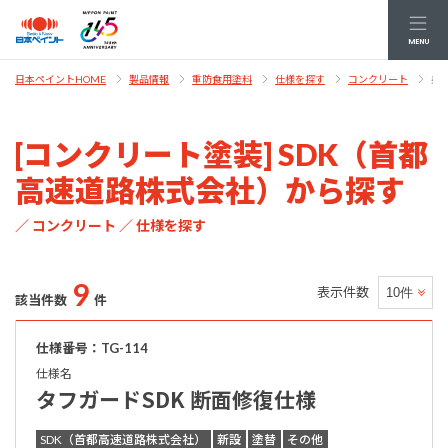
MENU
条
日本ペイントHOME
製品情報
重防食用塗料
仕様を探す
コンクリート
[コンクリート塗装] SDK（首都
高速道路株式会社）から探す
／ コンクリート ／ 仕様を探す
9
表示件数
該当件数
件
仕様番号：TG-114
仕様名
タフガードSDK 断面修復仕様
SDK（首都高速道路株式会社）
新設
塗替
その他