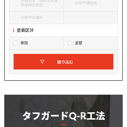
JR西日本（西日本旅客
大阪市建設局
鉄道株式会社）
大阪市交通局
塗装区分
新設
塗替
絞り込む
タフガードQ-R工法