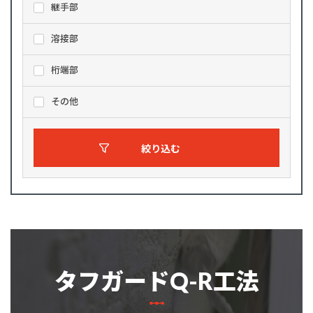
継手部
溶接部
桁端部
その他
絞り込む
タフガードQ-R工法