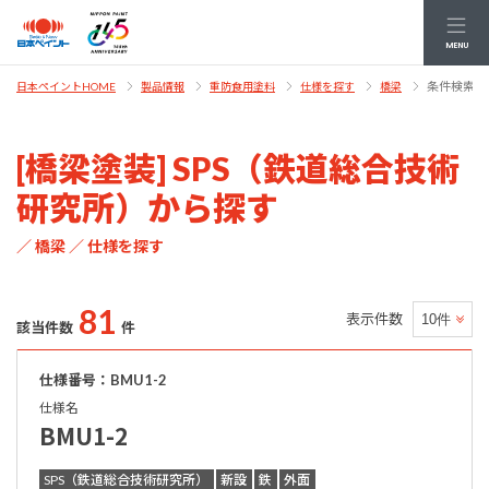
MENU
条件検索結
日本ペイントHOME
製品情報
重防食用塗料
仕様を探す
橋梁
[橋梁塗装] SPS（鉄道総合技術
研究所）から探す
／ 橋梁 ／ 仕様を探す
81
表示件数
該当件数
件
仕様番号：BMU1-2
仕様名
BMU1-2
SPS（鉄道総合技術研究所）
新設
鉄
外面