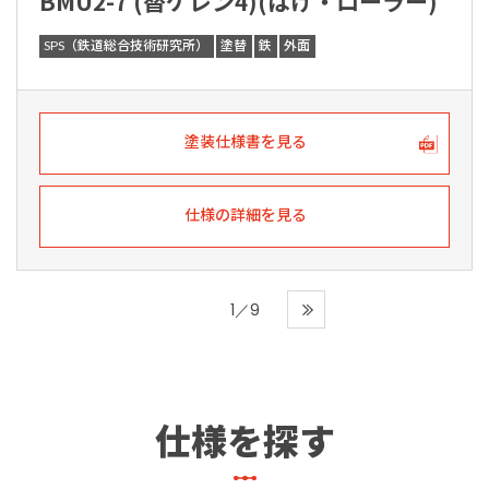
BMU2-7 (替ケレン4)(はけ・ローラー)
SPS（鉄道総合技術研究所）
塗替
鉄
外面
塗装仕様書を見る
仕様の詳細を見る
1／9
仕様を探す