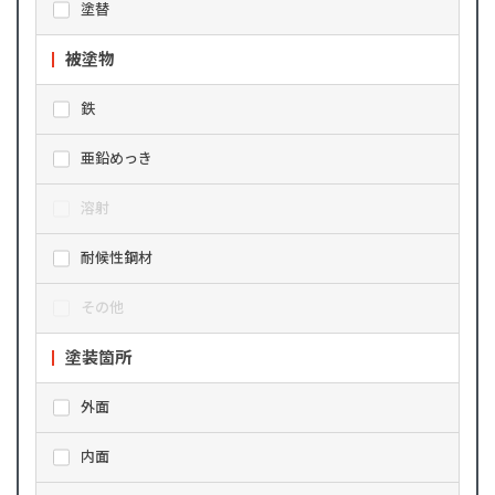
塗替
被塗物
鉄
亜鉛めっき
溶射
耐候性鋼材
その他
塗装箇所
外面
内面