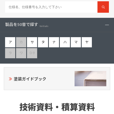
製品を50音で探す
Initials
ア
カ
サ
タ
ナ
ハ
マ
ヤ
ラ
ワ
0-9
塗装ガイドブック
技術資料・積算資料