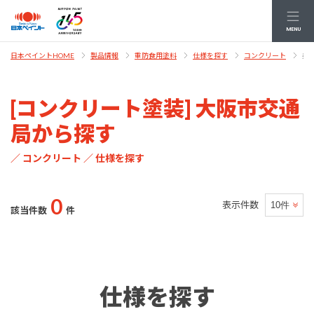
MENU
条
日本ペイントHOME
製品情報
重防食用塗料
仕様を探す
コンクリート
[コンクリート塗装] 大阪市交通
局から探す
／ コンクリート ／ 仕様を探す
0
表示件数
該当件数
件
仕様を探す