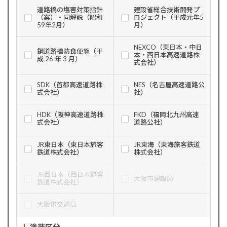
道路橋の塩害対策指針
建設省総合技術開発プ
（案）・同解説（昭和
ロジェクト（平成元年5
59年2月）
月）
NEXCO（東日本・中日
鋼道路橋防食便覧（平
本・西日本高速道路株
成 26 年 3 月）
式会社）
SDK（首都高速道路株
NES（名古屋高速道路公
式会社）
社）
HDK（阪神高速道路株
FKD（福岡北九州高速
式会社）
道路公社）
JR東日本（東日本旅客
JR東海（東海旅客鉄道
鉄道株式会社）
株式会社）
JR西日本（西日本旅客
大阪市建設局
鉄道株式会社）
大阪市交通局