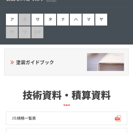
Initials
ア
カ
サ
タ
ナ
ハ
マ
ヤ
ラ
ワ
0-9
塗装ガイドブック
技術資料・積算資料
JIS規格一覧表