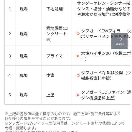
サンダーケレン・シンナー拭
1
現場
下地処理
タンス・塩分・油脂分などの
や漏水がある場合は別途鉄筋
素地調整(コ
タフガードEWフィラー（
2
現場
ンクリート
ポリマーセメントモルタル
面)
水性ハイポン20（水性エ
3
現場
プライマー
ー）
タフガードQ-R(非公開（ウ
4
現場
中塗
樹脂系塗料中塗）
タフガードUDファイン（
5
現場
上塗
タン樹脂塗料上塗）
※上記の各数値は全て標準のものです。施工方法･施工条件等により
各々多少の幅を生ずることがあります。
※タフガードEWフィラーの使用量はコンクリート素地の状態によって
大幅に変動します。