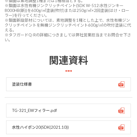
※鋼面は素地調整1種または1種相当とする。
※鋼面は水性有機ジンクリッチペイント(SDK W-512:水性ジンキー
8000HB(新))を600g/㎡塗装(吹付)または250g/㎡×2回塗装(はけ・ロー
ラー)を行ってください。
※鋼面新設部材については、素地調整を1種とした上で、水性有機ジン
クリッチペイントを無機ジンクリッチペイント600g/㎡の吹付塗装に代
える。
※タフガードQ-Rの詳細につきましては弊社営業担当までお問合せ下さ
い。
関連資料
塗装仕様書
TG-321_EWフィラー.pdf
水性ハイポン20(SDK(2021.10))