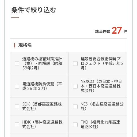
条件で絞り込む
2
7
該当件数
件
規格名
道路橋の塩害対策指針
建設省総合技術開発プ
（案）・同解説（昭和
ロジェクト（平成元年5
59年2月）
月）
NEXCO（東日本・中日
鋼道路橋防食便覧（平
本・西日本高速道路株
成 26 年 3 月）
式会社）
SDK（首都高速道路株
NES（名古屋高速道路公
式会社）
社）
HDK（阪神高速道路株
FKD（福岡北九州高速
式会社）
道路公社）