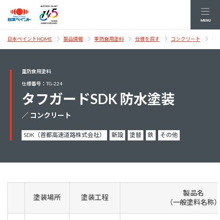
MENU
タ
日本ペイントHOME
製品情報
重防食用塗料
仕様を探す
コンクリート
重防食用塗料
仕様番号：TG-224
タフガードSDK 防水塗装
／ コンクリート
SDK（首都高速道路株式会社）
新設
塗替
鉄
その他
製品名
塗装場所
塗装工程
（一般塗料名称