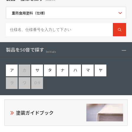
製品を50音で探す
Initials
ア
カ
サ
タ
ナ
ハ
マ
ヤ
ラ
ワ
0-9
塗装ガイドブック