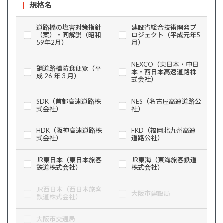
規格名
道路橋の塩害対策指針
建設省総合技術開発プ
（案）・同解説（昭和
ロジェクト（平成元年5
59年2月）
月）
NEXCO（東日本・中日
鋼道路橋防食便覧（平
本・西日本高速道路株
成 26 年 3 月）
式会社）
SDK（首都高速道路株
NES（名古屋高速道路公
式会社）
社）
HDK（阪神高速道路株
FKD（福岡北九州高速
式会社）
道路公社）
JR東日本（東日本旅客
JR東海（東海旅客鉄道
鉄道株式会社）
株式会社）
JR西日本（西日本旅客
大阪市建設局
鉄道株式会社）
大阪市交通局