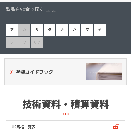
製品を50音で探す
Initials
ア
カ
サ
タ
ナ
ハ
マ
ヤ
ラ
ワ
0-9
塗装ガイドブック
技術資料・積算資料
JIS規格一覧表