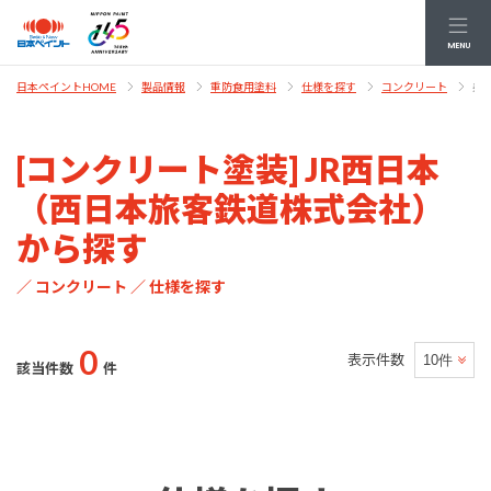
MENU
条
日本ペイントHOME
製品情報
重防食用塗料
仕様を探す
コンクリート
[コンクリート塗装] JR西日本
（西日本旅客鉄道株式会社）
から探す
／ コンクリート ／ 仕様を探す
0
表示件数
該当件数
件