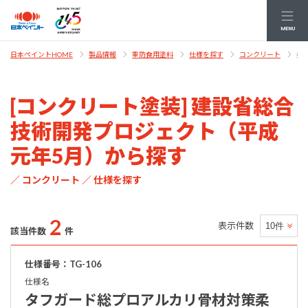
MENU
条
日本ペイントHOME
製品情報
重防食用塗料
仕様を探す
コンクリート
[コンクリート塗装] 建設省総合
技術開発プロジェクト（平成
元年5月）から探す
／ コンクリート ／ 仕様を探す
2
表示件数
該当件数
件
仕様番号：TG-106
仕様名
タフガード総プロアルカリ骨材対策柔