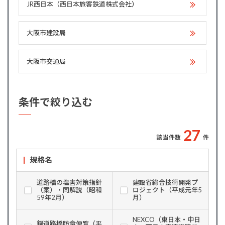
JR西日本（西日本旅客鉄道株式会社）
大阪市建設局
大阪市交通局
条件で絞り込む
2
7
該当件数
件
規格名
道路橋の塩害対策指針
建設省総合技術開発プ
（案）・同解説（昭和
ロジェクト（平成元年5
59年2月）
月）
NEXCO（東日本・中日
鋼道路橋防食便覧（平