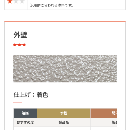
★
★
★
汎用的に使われる塗料です。
外壁
仕上げ：着色
溶媒
水性
弱溶剤
おすすめ度
製品名
製品名