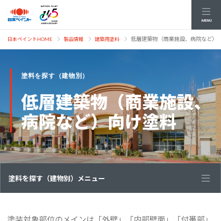
MENU
低層建築物（商業施設、病院など）
日本ペイントHOME
製品情報
建築用塗料
塗料を探す（建物別）
低層建築物（商業施設、
病院など）向け塗料
塗料を探す（建物別）メニュー
塗装対象部位のメインは「外壁」「内部壁面」「付帯部」