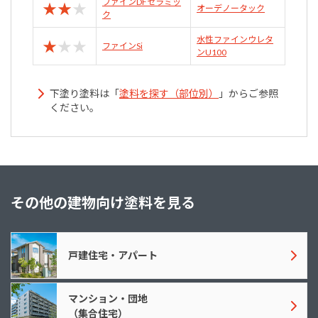
ファインDFセラミッ
★
★
★
オーデノータック
ク
水性ファインウレタ
★
★
★
ファインSi
ンU100
下塗り塗料は「
塗料を探す（部位別）
」からご参照
ください。
その他の建物向け塗料を見る
戸建住宅・アパート
マンション・団地
（集合住宅）