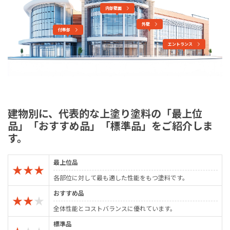
内部壁面
外壁
付帯部
エントランス
建物別に、代表的な上塗り塗料の「最上位
品」「おすすめ品」「標準品」をご紹介しま
す。
最上位品
★
★
★
各部位に対して最も適した性能をもつ塗料です。
おすすめ品
★
★
★
全体性能とコストバランスに優れています。
標準品