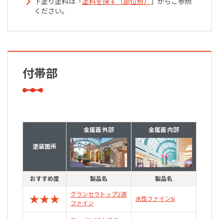
下塗り塗料は「
塗料を探す（部位別）
」からご参照
ください。
付帯部
金属面 外部
金属面 内部
塗装箇所
おすすめ度
製品名
製品名
グランセラトップ2液
★
★
★
水性ファインSi
ファイン