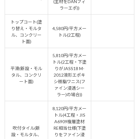
(主材をDANフィ
ラーエポ))
トップコート(塗
り替え・モルタ
4,580円/平方メー
ル、コンクリー
トル(2工程)
ト面)
5,810円/平方メー
トル(2工程・下塗
平滑(新設・モル
りがJASS18 M-
タル、コンクリ
2012液形エポキ
ート面)
シ樹脂ワニス(フ
ァイン浸透シー
ラー)の場合))
8,120円/平方メー
トル(4工程・JIS
A6909複層塗材
吹付タイル(新
RE相当仕様(下塗
設・モルタル、
りをファイン浸