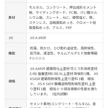
モルタル、コンクリート、押出成形セメント
板、サイディングボード、PC板、けい酸カル
素材
シウム板、スレート、ALC、硬質塩ビ、鉄、
ステンレス、溶融亜鉛めっき、クロメート処
理亜鉛めっき、アルミ、FRP
JIS
JIS A 6909
防藻、防かび、ひび割れ追従性、高耐候性、
機能
低汚染、透湿性、ホルムアルデヒド放散等級
F☆☆☆☆
JIS A6909 建築用仕上塗材 可とう形改修塗材
E/RE 複層塗材E/RE/Si 上塗材 耐候形1種、 JIS
K5658 建築用耐候性上塗り塗料 1級 相当
規格
※、 JIS K 5659 鋼構造物用耐候性塗料 上塗
り塗料 1級 相当※ ※該当規格の性能を満た
しています。（社内試験）
セメント素地(コンクリート・モルタル)、金