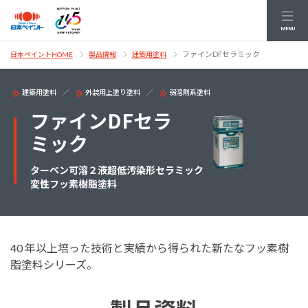
MENU
ファインDFセラミック
日本ペイントHOME
製品情報
建築用塗料
建築用塗料
外装用上塗り塗料
弱溶剤系塗料
ファインDFセラ
ミック
ターペン可溶２液超低汚染形セラミック
変性フッ素樹脂塗料
40 年以上培った技術と実績から得られた新たなフッ素樹
脂塗料シリーズ。