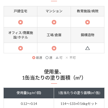
戸建住宅
マンション
教育施設/病院
オフィス/商業施
工場/倉庫
鋼構造物
設/ホテル
最適
適
可
不可
使用量、
1缶当たりの塗り面積（m²）
使用量(kg/m²/回)
1缶当たりの塗り面積(m²/缶)
0.12～0.14
114～133㎡/16kgセット