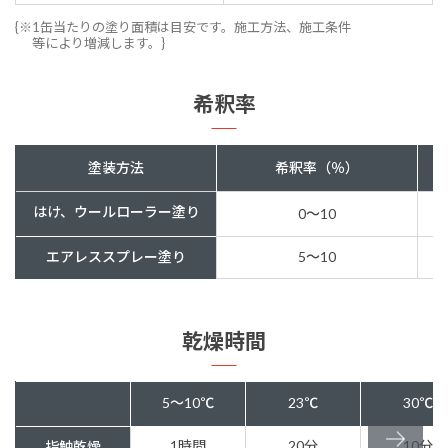
{※1缶当たりの塗り面積は目安です。施工方法、施工条件
等により増減します。}
希釈率
塗装方法
希釈率（％）
はけ、ウールローラー塗り
0〜10
エアレススプレー塗り
5〜10
乾燥時間
5～10℃
23℃
30℃
1時間
20分
10分
指触乾燥