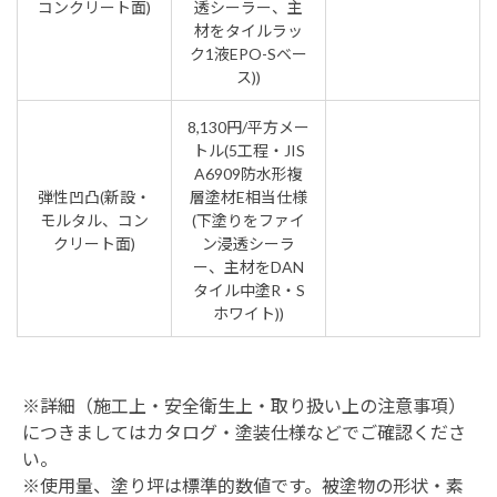
コンクリート面)
透シーラー、主
材をタイルラッ
ク1液EPO-Sベー
ス))
8,130円/平方メー
トル(5工程・JIS
A6909防水形複
弾性凹凸(新設・
層塗材E相当仕様
モルタル、コン
(下塗りをファイ
クリート面)
ン浸透シーラ
ー、主材をDAN
タイル中塗R・S
ホワイト))
※詳細（施工上・安全衛生上・取り扱い上の注意事項）
につきましてはカタログ・塗装仕様などでご確認くださ
い。
※使用量、塗り坪は標準的数値です。被塗物の形状・素