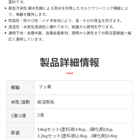
塗料です。
超低汚染性:親水性膜による雨水を利用したセルフクリーニング機能によ
り、美観を維持します。
防藻性・防かび性：バイオ技術により、藻・かびの発生を防ぎます。
透湿性：水蒸気透過性に優れており、結露から建物を守ります。
適用下地：各種外壁、各種金属素材、硬質から弾性までの既存塗膜面へ幅
広く適用しています。
製品詳細情報
フッ素
樹脂
水性/溶剤
弱溶剤系
2液
1液/2液
16kgセット(塗料液)14kg、(硬化剤)2kg、
荷姿
3.2kgセット(塗料液)2.8kg、(硬化剤)0.4kg