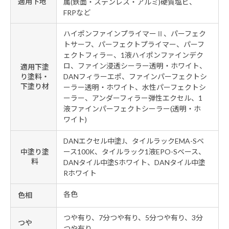
適用下地
属(鉄面・ステンレス・アルミ)硬質塩ビ、
FRPなど
ハイポンファインプライマーⅡ、パーフェク
トサーフ、パーフェクトプライマー、パーフ
ェクトフィラー、1液ハイポンファインデク
ロ、ファイン浸透シーラー透明・ホワイト、
適用下塗
り塗料・
DANフィラーエポ、ファインパーフェクトシ
下塗り材
ーラー透明・ホワイト、水性パーフェクトシ
ーラー、アンダーフィラー弾性エクセル、1
液ファインパーフェクトシーラー(透明・ホ
ワイト)
DANエクセル中塗J、タイルラックEMA-Sベ
ース100K、タイルラック1液EPO-Sベース、
中塗り塗
料
DANタイル中塗Sホワイト、DANタイル中塗
Rホワイト
各色
色相
つや有り、7分つや有り、5分つや有り、3分
つや
つや有り