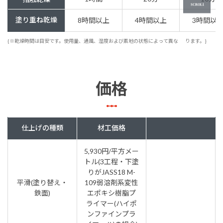
塗り重ね乾燥
8時間以上
4時間以上
3時間以
{※乾燥時間は目安です。使用量、通風、湿度および素地の状態によって異な
ります。}
価格
仕上げの種類
材工価格
5,930円/平方メー
トル(3工程・下塗
りがJASS18 M-
平滑(塗り替え・
109弱溶剤系変性
鉄面)
エポキシ樹脂プ
ライマー(ハイポ
ンファインプラ