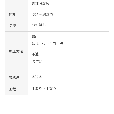
各種旧塗膜
色相
淡彩～濃彩色
つや消し
つや
適:
はけ、ウールローラー
施工方法
不適:
吹付け
水道水
希釈剤
中塗り・上塗り
工程