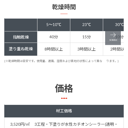
乾燥時間
5～10℃
23℃
30℃
40分
15分
10分
指触乾燥
塗り重ね乾燥
8時間以上
3時間以上
2時間以
{※乾燥時間は目安です。使用量、通風、湿度および素地の状態によって異な
ります。}
価格
材工価格
3,520円/㎡ 3工程・下塗りが水性カチオンシーラー(透明・