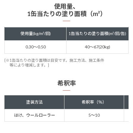
使用量、
1缶当たりの塗り面積（m²）
使用量(kg/m²/回)
1缶当たりの塗り面積(m²/回/缶)
0.30～0.50
40～67(20kg)
{※1缶当たりの塗り面積は目安です。施工方法、施工条件
等により増減します。}
希釈率
塗装方法
希釈率（％）
はけ、ウールローラー
5～10