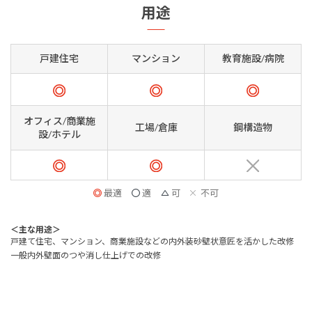
用途
戸建住宅
マンション
教育施設/病院
オフィス/商業施
工場/倉庫
鋼構造物
設/ホテル
最適
適
可
不可
＜主な用途＞
戸建て住宅、マンション、商業施設などの内外装砂壁状意匠を活かした改修
一般内外壁面のつや消し仕上げでの改修