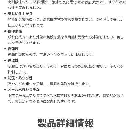
高耐候性シリコン系樹脂に1液水性反応硬化技術を組み合わせ、すぐれた耐
久性を実現しました。
美しい仕上がり
顔料配合技術により、高意匠塗材の質感を損なわない、つや消しの美しい
仕上がりが得られます。
低汚染性
親水化技術により外壁の美観を損なう雨垂れ汚染から外壁をまもり、美し
さを長持ちさせます。
微弾性
微弾性塗膜なので、下地のヘヤクラックに追従します。
透湿性
塗膜には透湿性がありますので、背面からの水分影響を緩和し、ふくれを
抑制します。
防藻・防かび性
藻やかびの発生を抑制し、建物の美観を維持します。
オール水性システム
下塗りから上塗りまですべて水性塗料での施工が可能です。 取扱いが安全
で、臭気が少なく環境に配慮した塗料です。
製品詳細情報