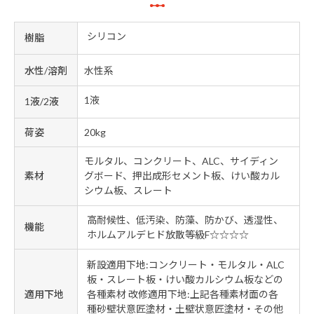
シリコン
樹脂
水性/溶剤
水性系
1液
1液/2液
荷姿
20kg
モルタル、コンクリート、ALC、サイディン
素材
グボード、押出成形セメント板、けい酸カル
シウム板、スレート
高耐候性、低汚染、防藻、防かび、透湿性、
機能
ホルムアルデヒド放散等級F☆☆☆☆
新設適用下地:コンクリート・モルタル・ALC
板・スレート板・けい酸カルシウム板などの
適用下地
各種素材 改修適用下地:上記各種素材面の各
種砂壁状意匠塗材・土壁状意匠塗材・その他