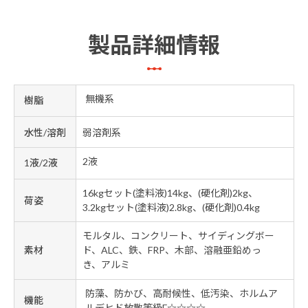
製品詳細情報
無機系
樹脂
水性/溶剤
弱溶剤系
2液
1液/2液
16kgセット(塗料液)14kg、(硬化剤)2kg、
荷姿
3.2kgセット(塗料液)2.8kg、(硬化剤)0.4kg
モルタル、コンクリート、サイディングボー
素材
ド、ALC、鉄、FRP、木部、溶融亜鉛めっ
き、アルミ
防藻、防かび、高耐候性、低汚染、ホルムア
機能
ルデヒド放散等級F☆☆☆☆