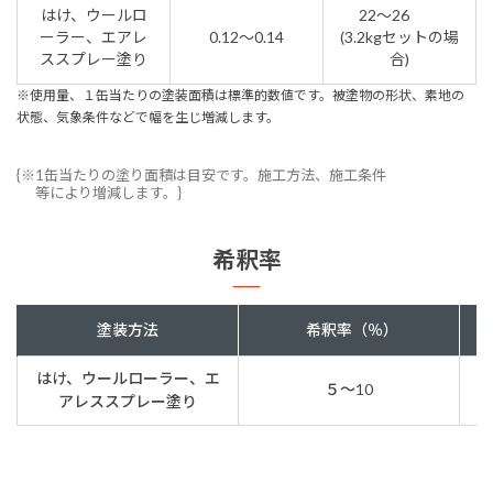
はけ、ウールロ
22～26
ーラー、エアレ
0.12～0.14
(3.2kgセットの場
ススプレー塗り
合)
※使用量、１缶当たりの塗装面積は標準的数値です。被塗物の形状、素地の
状態、気象条件などで幅を生じ増減します。
{※1缶当たりの塗り面積は目安です。施工方法、施工条件
等により増減します。}
希釈率
塗装方法
希釈率（％）
はけ、ウールローラー、エ
５～10
アレススプレー塗り