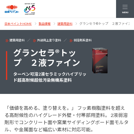
MENU
グランセラ®トップ ２液ファイン
日本ペイントHOME
製品情報
建築用塗料
建築用塗料
外装用上塗り塗料
弱溶剤系塗料
グランセラ®トッ
プ ２液ファイン
ターペン可溶2液セラミックハイブリッ
ド超高耐候超低汚染無機系塗料
「価値を高める、塗り替えを。」 フッ素樹脂塗料を超え
る高耐候性のハイグレード外壁・付帯部用塗料。 2液弱溶
剤形でコンクリート面や窯業サイディングボード面モルタ
ル、や金属面など幅広い素材に対応可能。