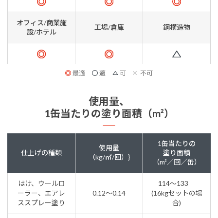
オフィス/商業施
工場/倉庫
鋼構造物
設/ホテル
最適
適
可
不可
使用量、
1缶当たりの塗り面積（m²）
1缶当たりの
使用量
仕上げの種類
塗り面積
（kg/㎡/回）}
（m²／回／缶）
はけ、ウールロ
114～133
ーラー、エアレ
0.12～0.14
(16kgセットの場
ススプレー塗り
合)