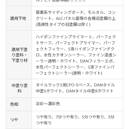
窯業系サイディングボード、モルタル、コン
適用下地
クリート、ALCパネル面等の各種旧塗膜の上
(高弾性タイプの旧塗膜は除く)
ハイポンファインプライマーⅡ、パーフェク
トサーフ、パーフェクトプライマー、パーフ
ェクトフィラー、1液ハイポンファインデク
適用下塗
り塗料・
ロ、水性カチオンシーラー、ファイン浸透シ
下塗り材
ーラー透明・ホワイト、DANフィラーエポ、
水性パーフェクトシーラー、1液ファインパ
ーフェクトシーラー(透明・ホワイト)
タイルラック1液EPO-Sベース、DANタイル
中塗り塗
料
中塗Sホワイト、DANタイル中塗Rホワイト
淡彩～濃彩色
色相
つや有り、7分つや有り、5分つや有り、3分
つや
つや有り