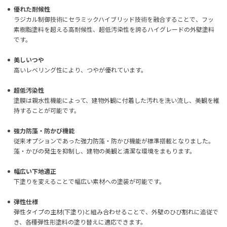
優れた耐候性
ラジカル制御技術にセラミックハイブリッド技術を融合することで、フッ
素樹脂塗料を超える高耐候性、超低汚染性を誇るハイグレードの外壁塗料
です。
美しいつや
高いレベリング性により、つやが優れています。
超低汚染性
塗膜は親水性機能によって、建物外観に付着した汚れを洗い流し、美観を維
持することが可能です。
強力防藻・防かび機能
従来オプションであった強力防藻・防かび機能が標準搭載となりました。
藻・かびの発生を抑制し、建物の美観と清潔な環境をまもります。
幅広い下地適正
下塗りを変えることで幅広い素材への塗装が可能です。
弾性仕様
弾性タイプの主材(下塗り)と組み合わせることで、外壁のひび割れに追従で
き、各種弾性形塗料の塗り替えに適応できます。