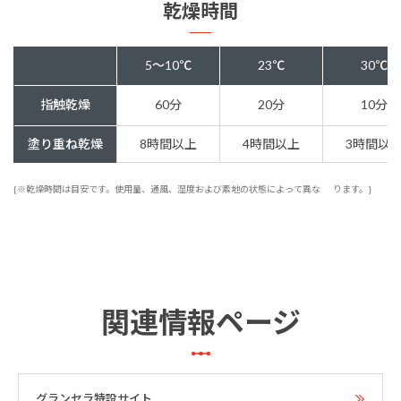
乾燥時間
5～10℃
23℃
30℃
指触乾燥
60分
20分
10分
塗り重ね乾燥
8時間以上
4時間以上
3時間以
{※乾燥時間は目安です。使用量、通風、湿度および素地の状態によって異な
ります。}
関連情報ページ
グランセラ特設サイト