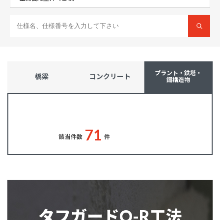
プラント・鉄塔・
橋梁
コンクリート
鋼構造物
7
1
該当件数
件
タフガードQ-R工法