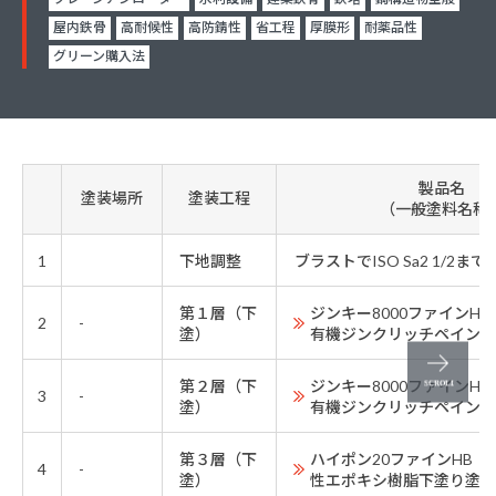
屋内鉄骨
高耐候性
高防錆性
省工程
厚膜形
耐薬品性
グリーン購入法
製品名
塗装場所
塗装工程
（一般塗料名称
1
下地調整
ブラストでISO Sa2 1/2ま
第１層（下
ジンキー8000ファインH
2
-
塗）
有機ジンクリッチペイント
第２層（下
ジンキー8000ファインH
3
-
塗）
有機ジンクリッチペイント
第３層（下
ハイポン20ファインHB
4
-
塗）
性エポキシ樹脂下塗り塗料