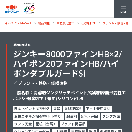
MENU
日本ペイントHOME
製品情報
重防食用塗料
仕様を探す
プラント・鉄塔・鋼構
重防食用塗料
ジンキー8000ファインHB×2/
ハイポン20ファインHB/ハイ
ポンダブルガードSi
／ プラント・鉄塔・鋼構造物
一般名称：弱溶剤ジンクリッチペイント/弱溶剤厚膜形変性エ
ポキシ/弱溶剤下上兼用(シリコン)仕様
日本ペイント民間規格
塗替
前処理塗料
下・上兼用塗料
変性エポキシ樹脂塗料(下塗り)
弱溶剤
配管・架台
タンク外面
タンク天蓋
屋根（金属）
プラント機器類
クレーンアンローダー
水利設備
建築鉄骨
鉄塔
鋼構造物全般