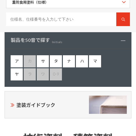
製品を50音で探す
Initials
ア
カ
サ
タ
ナ
ハ
マ
ヤ
ラ
ワ
0-9
塗装ガイドブック