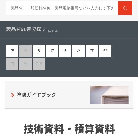
製品を50音で探す
Initials
ア
カ
サ
タ
ナ
ハ
マ
ヤ
ラ
ワ
0-9
塗装ガイドブック
技術資料・積算資料