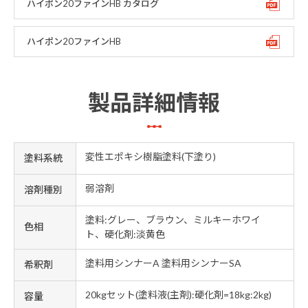
ハイポン20ファインHB カタログ
ハイポン20ファインHB
製品詳細情報
変性エポキシ樹脂塗料(下塗り)
塗料系統
弱溶剤
溶剤種別
塗料:グレー、ブラウン、ミルキーホワイ
色相
ト、硬化剤:淡黄色
塗料用シンナーA 塗料用シンナーSA
希釈剤
20kgセット(塗料液(主剤):硬化剤=18kg:2kg)
容量