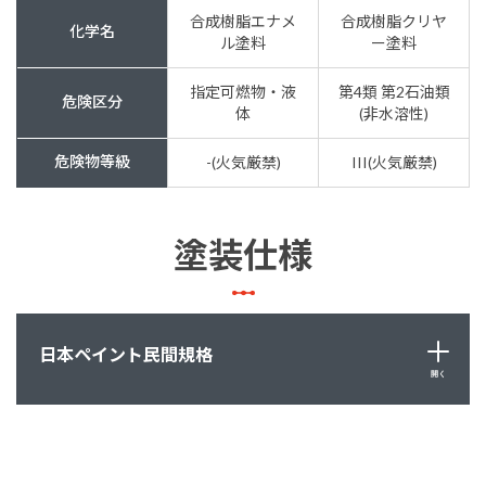
合成樹脂エナメ
合成樹脂クリヤ
化学名
ル塗料
ー塗料
指定可燃物・液
第4類 第2石油類
危険区分
体
(非水溶性)
危険物等級
-(火気厳禁)
III(火気厳禁)
塗装仕様
日本ペイント民間規格
開く