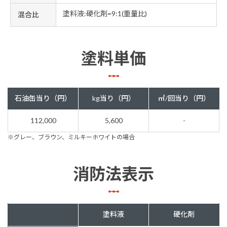
塗料液:硬化剤=9:1(重量比)
混合比
塗料単価
石油缶当り（円）
kg当り（円）
㎡/回当り（円）
112,000
5,600
-
※グレー、ブラウン、ミルキーホワイトの場合
消防法表示
塗料液
硬化剤