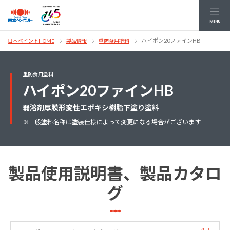
MENU
ハイポン20ファインHB
日本ペイントHOME
製品情報
重防食用塗料
重防食用塗料
ハイポン20ファインHB
弱溶剤厚膜形変性エポキシ樹脂下塗り塗料
※一般塗料名称は塗装仕様によって変更になる場合がございます
製品使用説明書、製品カタロ
グ