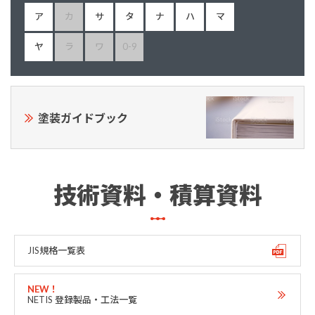
ア
カ
サ
タ
ナ
ハ
マ
ヤ
ラ
ワ
0-9
塗装ガイドブック
技術資料・積算資料
JIS規格一覧表
NETIS 登録製品・工法一覧