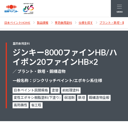
MENU
日本ペイントHOME
製品情報
重防食用塗料
仕様を探す
プラント・鉄塔・鋼構
重防食用塗料
ジンキー8000ファインHB/ハ
イポン20ファインHB×2
／ プラント・鉄塔・鋼構造物
一般名称：ジンクリッチペイント/エポキシ系仕様
日本ペイント民間規格
塗替
前処理塗料
変性エポキシ樹脂塗料(下塗り)
弱溶剤
鉄塔
鋼構造物全般
高防錆性
省工程