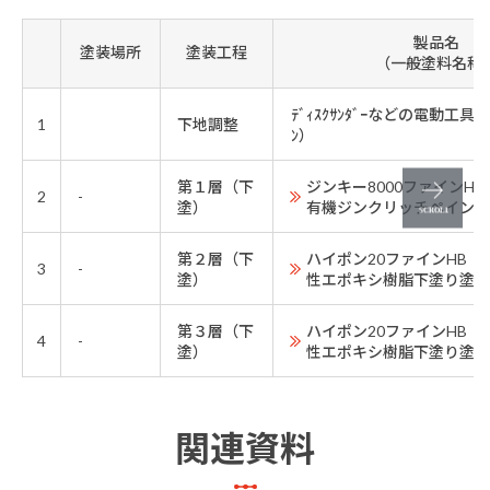
製品名
塗装場所
塗装工程
（一般塗料名称
ﾃﾞｨｽｸｻﾝﾀﾞｰなどの電
1
下地調整
ﾝ）
第１層（下
ジンキー8000ファインH
2
-
塗）
有機ジンクリッチペイント
第２層（下
ハイポン20ファインHB
3
-
塗）
性エポキシ樹脂下塗り塗料
第３層（下
ハイポン20ファインHB
4
-
塗）
性エポキシ樹脂下塗り塗料
関連資料