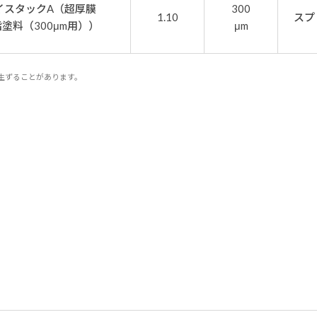
イスタックA（超厚膜
300
1.10
スプ
塗料（300μm用））
μm
生ずることがあります。