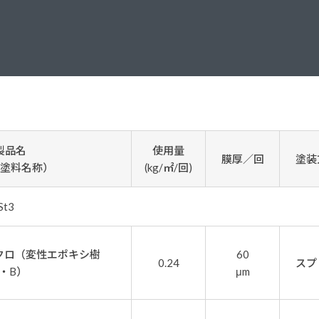
塗料に関する用語を調べることができます
ニッペマンとみん
製品特集
ご利用にあたって
個人情報の取扱
グランセラシリーズ
パーフェクトシ
プロテクトン
EMO
製品名
使用量
膜厚／回
塗装
SUSTAINA SYSTEM
グリーンループB
塗料名称）
(kg/㎡/回)
t3
クロ（変性エポキシ樹
60
0.24
スプ
・B）
μm