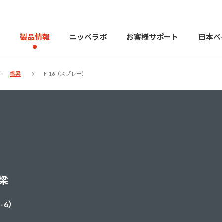
製品情報
ニッペラボ
お客様サポート
日本ペ
橋梁
F-16（スプレー）
製品を探す
PERFECT Color Design
塗料・塗
販売店様向けサイト
トップメッセージ
よくある
会社
カラーコーディネーター戸建ておすすめ配色
塗料や塗装について幅広
橋梁
建築用塗料
重防食用塗料
-6）
用語集
住まいの塗
お問い合わせ
採用情報
CSR