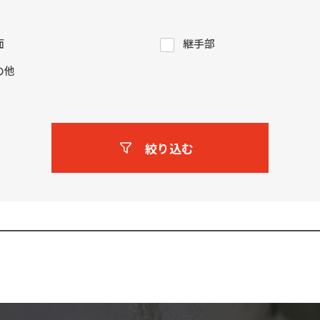
面
継手部
の他
絞り込む