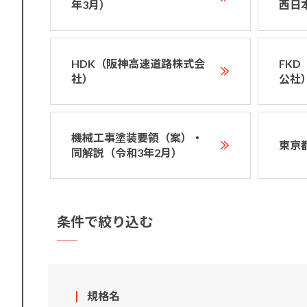
年3月）
西日
HDK（阪神高速道路株式会
FK
社）
公社
機械工事塗装要領（案）・
東京
同解説（令和3年2月）
条件で絞り込む
規格名