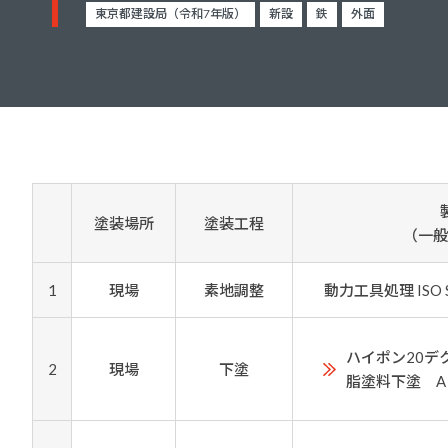
建築・重防食・自動車補修用の各分野で、
東京都建設局（令和7年版）
新設
鉄
外面
塗料の開発・製造および販売を展開。全国
幅広い製品ラインナップをご用意していま
のネットワークを通じて、卓越した塗料の
す。
意匠性とコーティング技術をご提供してま
いります。
塗装場所
塗装工程
（一般
1
現場
素地調整
動力工具処理 ISO S
ハイポン20デ
2
現場
下塗
脂塗料下塗 A