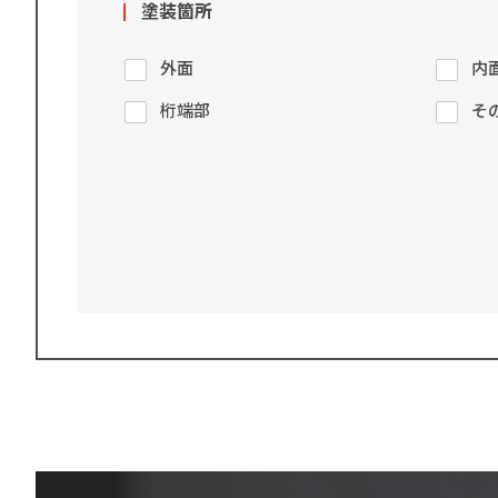
塗装箇所
外面
内
桁端部
そ