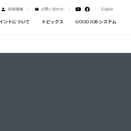
採用情報
お問い合わせ
English
イントについて
トピックス
GOOD JOB システム
装を学ぶ
実績紹介
ご質問
概要
みなさまへのお知らせ
拠点情報
く学ぶことができます
実際にどんな場所に塗られてるのか見てみましょう
家庭用塗料
自動車補修用塗料
ダイヤモンドコート
ニッペホームプロダクツの
替えガイド
ウェブサイトに移動します
活動