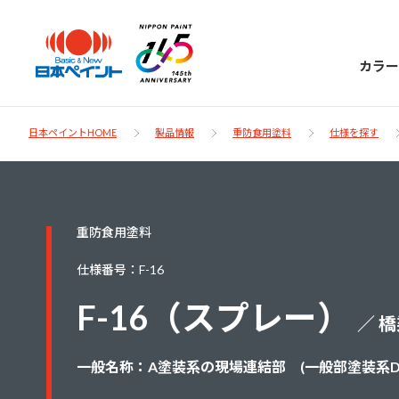
カラー
日本ペイントHOME
製品情報
重防食用塗料
仕様を探す
日本ペイント
重防食用塗料
に
お客様サポー
ニッペラボ
仕様番号：F-16
ついて
ト
F-16（スプレー）
／ 
塗装をする時、施工会社へお願いする時に
製品情報
知っておくべき塗料・塗装の基礎知識をご
日本ペイントグループの一員として、建築
一般名称：A塗装系の現場連結部 (一般部塗装系D
お問い合わせにあたっては、まずは「よく
紹介します。
物や大型構造物用、自動車の補修塗装向け
あるご質問」をご参照ください。