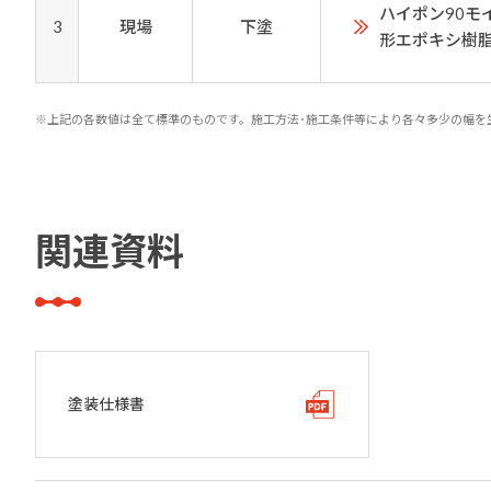
ハイポン90モ
3
現場
下塗
形エポキシ樹脂
※上記の各数値は全て標準のものです。施工方法･施工条件等により各々多少の幅を
関連資料
塗装仕様書