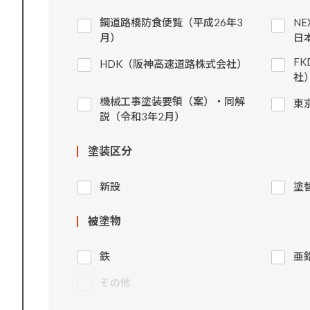
鋼道路橋防食便覧（平成26年3
N
月）
日
F
HDK（阪神高速道路株式会社）
社
機械工事塗装要領（案）・同解
東
説（令和3年2月）
塗装区分
新設
塗
被塗物
鉄
亜
その他