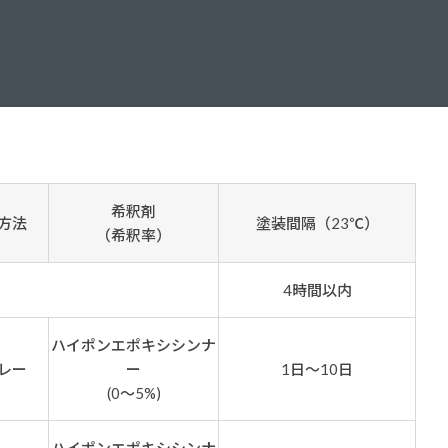
ダイヤモンドコート加盟施工店がお届けする
なのステキな家
品質重視の戸建て住宅システムはこちら
いについて
リーズ
THERMOEYE サーモアイ
ダンジオーラシステム
希釈剤
方法
塗装間隔（23℃）
MK
（希釈率）
4時間以内
ハイポンエポキシシンナ
レー
ー
1日～10日
(0～5%)