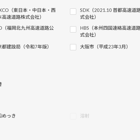
EXCO（東日本・中日本・西
SDK（2021.10 首都高速道
本高速道路株式会社）
式会社）
KD（福岡北九州高速道路公
HBS（本州四国連絡高速道
）
式会社）
京都建設局（令和7年版）
大阪市（平成23年3月）
替
鉛めっき
溶射