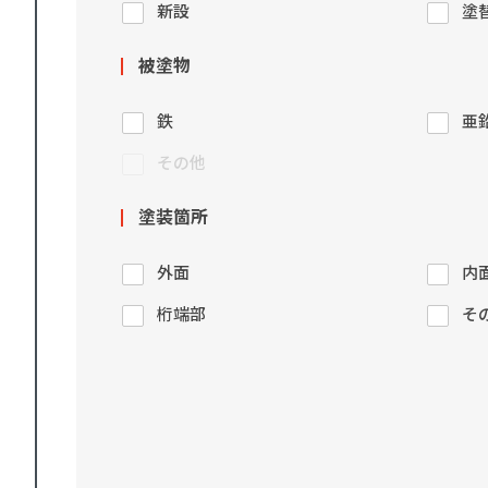
新設
塗
被塗物
鉄
亜
その他
塗装箇所
外面
内
桁端部
そ