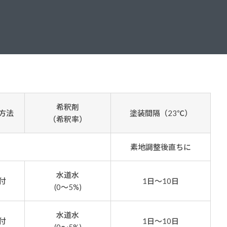
ダイヤモンドコート加盟施工店がお届けする
なのステキな家
品質重視の戸建て住宅システムはこちら
いについて
リーズ
THERMOEYE サーモアイ
ダンジオーラシステム
希釈剤
方法
塗装間隔（23℃）
MK
（希釈率）
素地調整後直ちに
水道水
付
1日～10日
(0～5%)
水道水
付
1日～10日