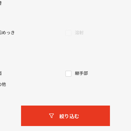
替
鉛めっき
溶射
面
継手部
の他
絞り込む