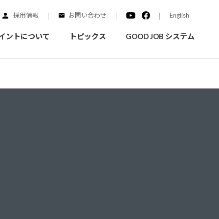
採用情報
お問い合わせ
English
イントについて
トピックス
GOOD JOB システム
装を学ぶ
実績紹介
ご質問
概要
みなさまへのお知らせ
拠点情報
く学ぶことができます
実際にどんな場所に塗られてるのか見てみましょう
家庭用塗料
自動車補修用塗料
ダイヤモンドコート
ニッペホームプロダクツの
替えガイド
ウェブサイトに移動します
活動