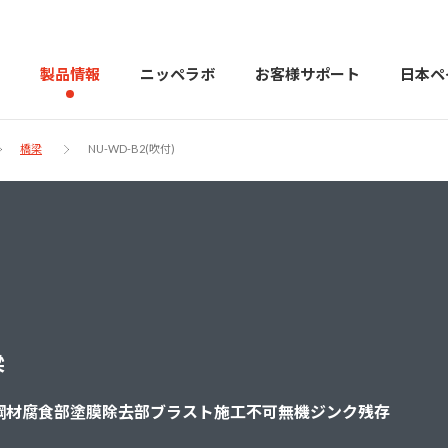
製品情報
ニッペラボ
お客様サポート
日本ペ
橋梁
NU-WD-B2(吹付)
製品を探す
PERFECT Color Design
塗料・塗
販売店様向けサイト
トップメッセージ
よくある
会社
カラーコーディネーター戸建ておすすめ配色
塗料や塗装について幅広
梁
建築用塗料
重防食用塗料
鋼材腐食部塗膜除去部ブラスト施工不可無機ジンク残存
用語集
住まいの塗
お問い合わせ
採用情報
CSR