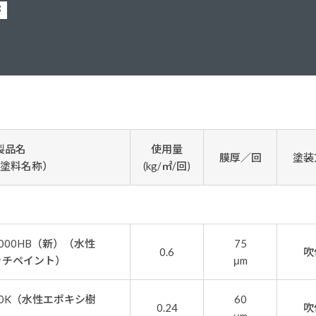
塗料に関する用語を調べることができます
ニッペマンとみん
部
製品特集
ご利用にあたって
個人情報の取扱
グランセラシリーズ
パーフェクトシ
プロテクトン
EMO
製品名
使用量
膜厚／回
塗装
SUSTAINA SYSTEM
グリーンループB
塗料名称）
(kg/㎡/回)
000HB（新）（水性
75
0.6
吹
ッチペイント）
μm
0K（水性エポキシ樹
60
0.24
吹