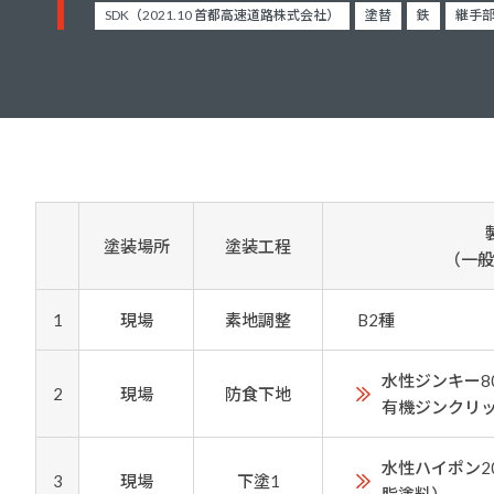
建築・重防食・自動車補修用の各分野で、
SDK（2021.10 首都高速道路株式会社）
塗替
鉄
継手
塗料の開発・製造および販売を展開。全国
幅広い製品ラインナップをご用意していま
のネットワークを通じて、卓越した塗料の
す。
意匠性とコーティング技術をご提供してま
いります。
塗装場所
塗装工程
（一般
1
現場
素地調整
B2種
水性ジンキー8
2
現場
防食下地
有機ジンクリ
水性ハイポン2
3
現場
下塗1