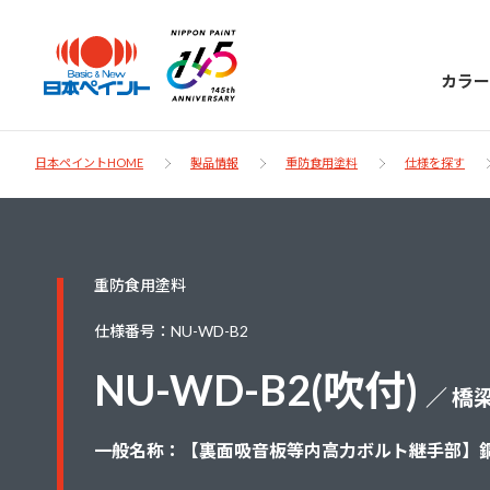
カラー
日本ペイントHOME
製品情報
重防食用塗料
仕様を探す
日本ペイント
重防食用塗料
に
お客様サポー
ニッペラボ
仕様番号：NU-WD-B2
ついて
ト
NU-WD-B2(吹付)
／ 橋
塗装をする時、施工会社へお願いする時に
製品情報
知っておくべき塗料・塗装の基礎知識をご
日本ペイントグループの一員として、建築
一般名称：【裏面吸音板等内高力ボルト継手部】
お問い合わせにあたっては、まずは「よく
紹介します。
物や大型構造物用、自動車の補修塗装向け
あるご質問」をご参照ください。