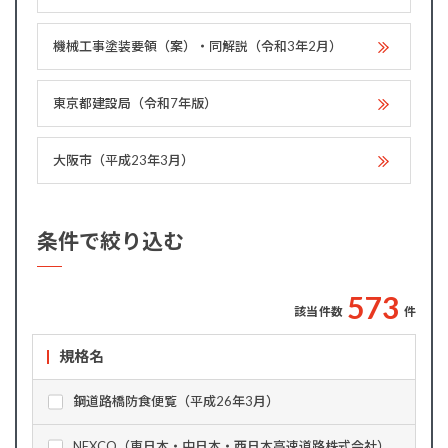
機械工事塗装要領（案）・同解説（令和3年2月）
東京都建設局（令和7年版）
大阪市（平成23年3月）
条件で絞り込む
5
7
3
該当件数
件
規格名
鋼道路橋防食便覧（平成26年3月）
NEXCO（東日本・中日本・西日本高速道路株式会社）