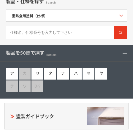
製品・仕様
を探す
Search
製品を50音で探す
Initials
ア
カ
サ
タ
ナ
ハ
マ
ヤ
ラ
ワ
0-9
塗装ガイドブック