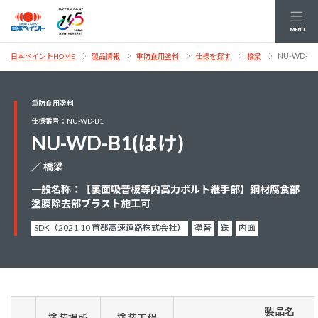
MENU
NU-WD-B
日本ペイントHOME
製品情報
重防食用塗料
仕様を探す
橋梁
重防食用塗料
仕様番号：NU-WD-B1
NU-WD-B1(はけ)
／ 橋梁
一般名称：【裏面吸音板等内高力ボルト継手部】鋼材腐食部
塗膜除去部ブラスト施工可
SDK（2021.10 首都高速道路株式会社）
塗替
鉄
内面
製品名
塗装場所
塗装工程