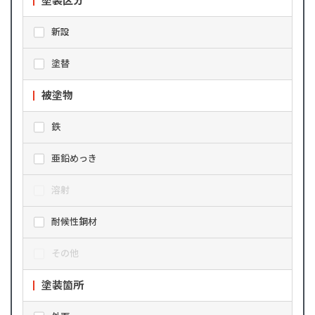
塗装区分
新設
塗替
被塗物
鉄
亜鉛めっき
溶射
耐候性鋼材
その他
塗装箇所